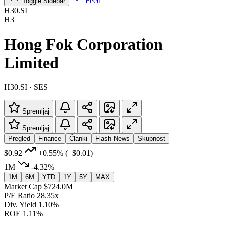
Feed
Toggle Sidebar
H30.SI
H3
Hong Fok Corporation
Limited
H30.SI · SES
Spremljaj
Spremljaj
Pregled
Finance
Članki
Flash News
Skupnost
$0.92
+0.55%
(+$0.01)
1M
-4.32%
1M
6M
YTD
1Y
5Y
MAX
Market Cap
$724.0M
P/E Ratio
28.35x
Div. Yield
1.10%
ROE
1.11%