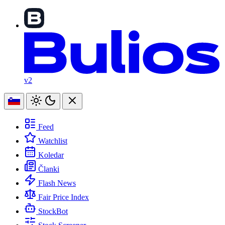
v2
Feed
Watchlist
Koledar
Članki
Flash News
Fair Price Index
StockBot