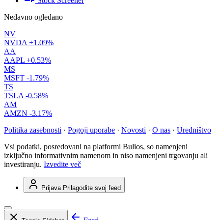
Stock Screener
Nedavno ogledano
NV
NVDA
+1.09%
AA
AAPL
+0.53%
MS
MSFT
-1.79%
TS
TSLA
-0.58%
AM
AMZN
-3.17%
Politika zasebnosti
·
Pogoji uporabe
·
Novosti
·
O nas
·
Uredništvo
Vsi podatki, posredovani na platformi Bulios, so namenjeni
izključno informativnim namenom in niso namenjeni trgovanju ali
investiranju.
Izvedite več
Prijava
Prilagodite svoj feed