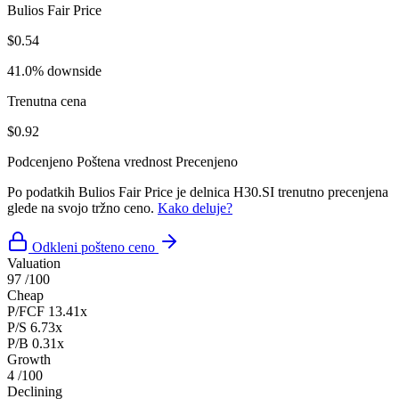
Bulios Fair Price
$0.54
41.0% downside
Trenutna cena
$0.92
Podcenjeno
Poštena vrednost
Precenjeno
Po podatkih Bulios Fair Price je delnica H30.SI trenutno precenjena
glede na svojo tržno ceno.
Kako deluje?
Odkleni pošteno ceno
Valuation
97
/100
Cheap
P/FCF
13.41x
P/S
6.73x
P/B
0.31x
Growth
4
/100
Declining