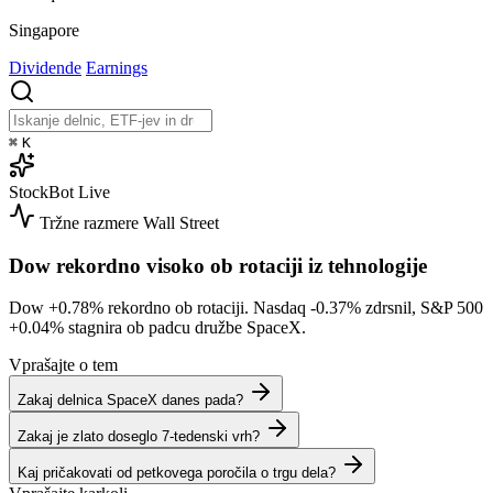
Singapore
Dividende
Earnings
⌘
K
StockBot
Live
Tržne razmere
Wall Street
Dow rekordno visoko ob rotaciji iz tehnologije
Dow
+0.78%
rekordno ob rotaciji. Nasdaq
-0.37%
zdrsnil, S&P 500
+0.04%
stagnira ob padcu družbe SpaceX.
Vprašajte o tem
Zakaj delnica SpaceX danes pada?
Zakaj je zlato doseglo 7-tedenski vrh?
Kaj pričakovati od petkovega poročila o trgu dela?