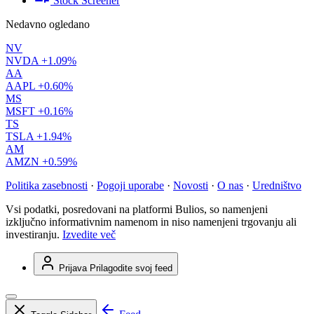
Stock Screener
Nedavno ogledano
NV
NVDA
+1.09%
AA
AAPL
+0.60%
MS
MSFT
+0.16%
TS
TSLA
+1.94%
AM
AMZN
+0.59%
Politika zasebnosti
·
Pogoji uporabe
·
Novosti
·
O nas
·
Uredništvo
Vsi podatki, posredovani na platformi Bulios, so namenjeni
izključno informativnim namenom in niso namenjeni trgovanju ali
investiranju.
Izvedite več
Prijava
Prilagodite svoj feed