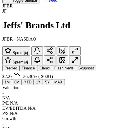
Feed
Toggle Sidebar
JFBR
JF
Jeffs' Brands Ltd
JFBR · NASDAQ
Spremljaj
Spremljaj
Pregled
Finance
Članki
Flash News
Skupnost
$2.27
-26.30%
(-$0.81)
1M
6M
YTD
1Y
5Y
MAX
Valuation
-
N/A
P/E
N/A
EV/EBITDA
N/A
P/S
N/A
Growth
-