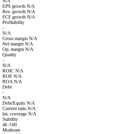
N/A
EPS growth
N/A
Rev. growth
N/A
FCF growth
N/A
Profitability
-
N/A
Gross margin
N/A
Net margin
N/A
Op. margin
N/A
Quality
-
N/A
ROIC
N/A
ROE
N/A
ROA
N/A
Debt
-
N/A
Debt/Equity
N/A
Current ratio
N/A
Int. coverage
N/A
Stability
46
/100
Moderate