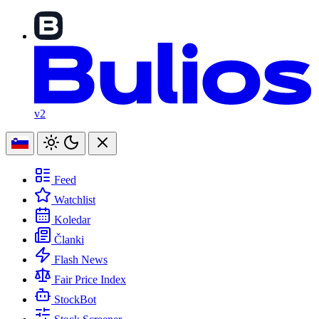
v2
Feed
Watchlist
Koledar
Članki
Flash News
Fair Price Index
StockBot