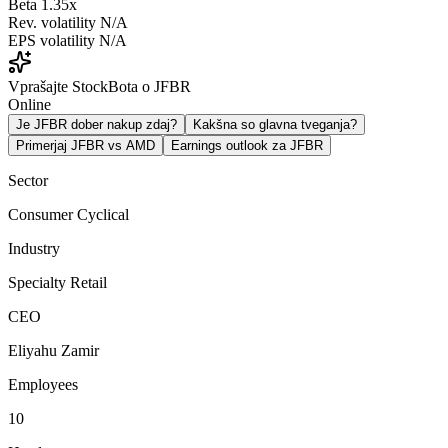
Beta
1.35x
Rev. volatility
N/A
EPS volatility
N/A
Vprašajte StockBota o JFBR
Online
Je JFBR dober nakup zdaj?
Kakšna so glavna tveganja?
Primerjaj JFBR vs AMD
Earnings outlook za JFBR
Sector
Consumer Cyclical
Industry
Specialty Retail
CEO
Eliyahu Zamir
Employees
10