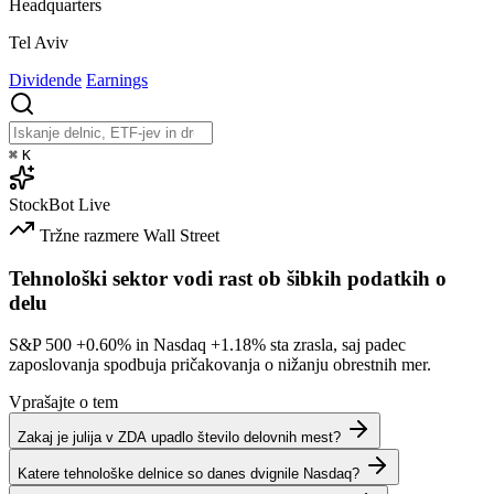
Headquarters
Tel Aviv
Dividende
Earnings
⌘
K
StockBot
Live
Tržne razmere
Wall Street
Tehnološki sektor vodi rast ob šibkih podatkih o
delu
S&P 500
+0.60%
in Nasdaq
+1.18%
sta zrasla, saj padec
zaposlovanja spodbuja pričakovanja o nižanju obrestnih mer.
Vprašajte o tem
Zakaj je julija v ZDA upadlo število delovnih mest?
Katere tehnološke delnice so danes dvignile Nasdaq?