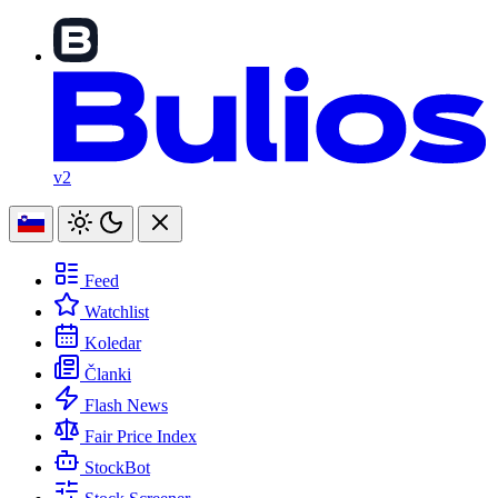
v2
Feed
Watchlist
Koledar
Članki
Flash News
Fair Price Index
StockBot