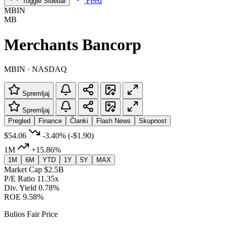
Feed
Toggle Sidebar
MBIN
MB
Merchants Bancorp
MBIN · NASDAQ
Spremljaj
Spremljaj
Pregled
Finance
Članki
Flash News
Skupnost
$54.06
-3.40%
(-$1.90)
1M
+15.86%
1M
6M
YTD
1Y
5Y
MAX
Market Cap
$2.5B
P/E Ratio
11.35x
Div. Yield
0.78%
ROE
9.58%
Bulios Fair Price