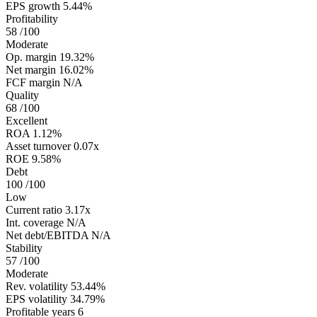
EPS growth
5.44%
Profitability
58
/100
Moderate
Op. margin
19.32%
Net margin
16.02%
FCF margin
N/A
Quality
68
/100
Excellent
ROA
1.12%
Asset turnover
0.07x
ROE
9.58%
Debt
100
/100
Low
Current ratio
3.17x
Int. coverage
N/A
Net debt/EBITDA
N/A
Stability
57
/100
Moderate
Rev. volatility
53.44%
EPS volatility
34.79%
Profitable years
6