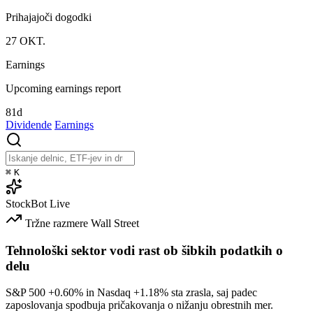
Prihajajoči dogodki
27
OKT.
Earnings
Upcoming earnings report
81d
Dividende
Earnings
⌘
K
StockBot
Live
Tržne razmere
Wall Street
Tehnološki sektor vodi rast ob šibkih podatkih o
delu
S&P 500
+0.60%
in Nasdaq
+1.18%
sta zrasla, saj padec
zaposlovanja spodbuja pričakovanja o nižanju obrestnih mer.