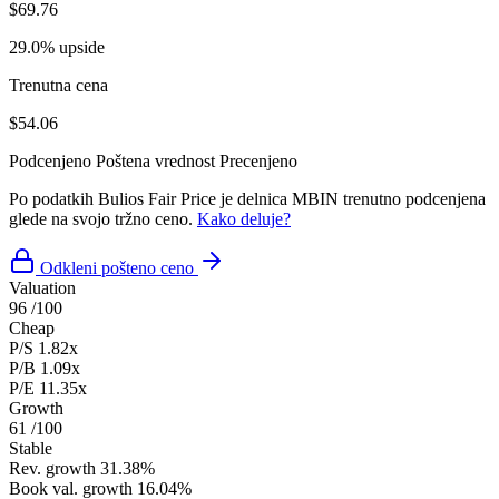
$69.76
29.0% upside
Trenutna cena
$54.06
Podcenjeno
Poštena vrednost
Precenjeno
Po podatkih Bulios Fair Price je delnica MBIN trenutno podcenjena
glede na svojo tržno ceno.
Kako deluje?
Odkleni pošteno ceno
Valuation
96
/100
Cheap
P/S
1.82x
P/B
1.09x
P/E
11.35x
Growth
61
/100
Stable
Rev. growth
31.38%
Book val. growth
16.04%