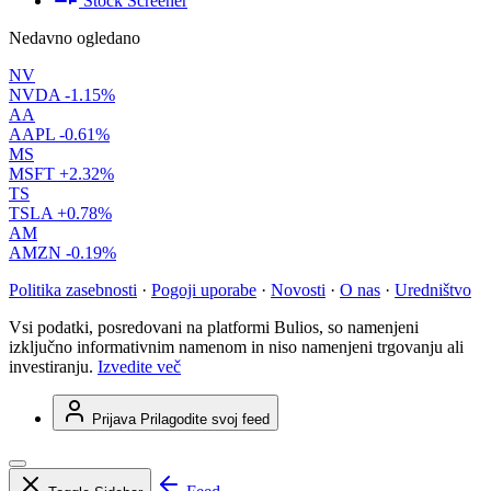
Stock Screener
Nedavno ogledano
NV
NVDA
-1.15%
AA
AAPL
-0.61%
MS
MSFT
+2.32%
TS
TSLA
+0.78%
AM
AMZN
-0.19%
Politika zasebnosti
·
Pogoji uporabe
·
Novosti
·
O nas
·
Uredništvo
Vsi podatki, posredovani na platformi Bulios, so namenjeni
izključno informativnim namenom in niso namenjeni trgovanju ali
investiranju.
Izvedite več
Prijava
Prilagodite svoj feed