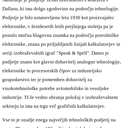
Dallasu, ki ima dolgo zgodovino na področju tehnologije.
Podjetje je bilo ustanovljeno leta 1930 kot proizvajalec
elektronike, v šestdesetih letih prejšnjega stoletja pa je
postalo močna blagovna znamka na področju potrošniške
elektronike, znana po priljubljenih linijah kalkulatorjev in
seriji izobraževalnih igrač "Speak & Spell". Danes je
podjetje znano kot glavni dobavitelj analogne tehnologije,
elektronike in procesorskih čipov za industrijsko
gospodarstvo ter je pomemben dobavitelj za
visokotehnološke potrebe avtomobilske in vesoljske
industrije. TI še vedno ohranja položaj v izobraževalnem
sektorju in ima na trgu več grafičnih kalkulatorjev.
Vse to je ozadje enega največjih tehnoloških podjetij na