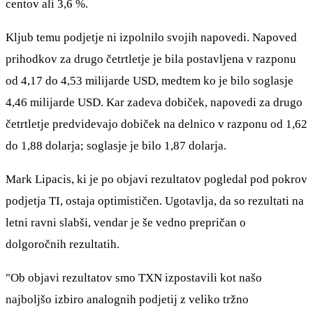
centov ali 3,6 %.
Kljub temu podjetje ni izpolnilo svojih napovedi. Napoved
prihodkov za drugo četrtletje je bila postavljena v razponu
od 4,17 do 4,53 milijarde USD, medtem ko je bilo soglasje
4,46 milijarde USD. Kar zadeva dobiček, napovedi za drugo
četrtletje predvidevajo dobiček na delnico v razponu od 1,62
do 1,88 dolarja; soglasje je bilo 1,87 dolarja.
Mark Lipacis, ki je po objavi rezultatov pogledal pod pokrov
podjetja TI, ostaja optimističen. Ugotavlja, da so rezultati na
letni ravni slabši, vendar je še vedno prepričan o
dolgoročnih rezultatih.
"Ob objavi rezultatov smo TXN izpostavili kot našo
najboljšo izbiro analognih podjetij z veliko tržno