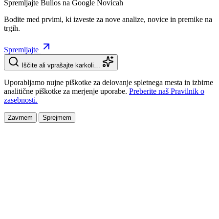
Spremljajte Bulios na Google Novicah
Bodite med prvimi, ki izveste za nove analize, novice in premike na
trgih.
Spremljajte
Iščite ali vprašajte karkoli…
Uporabljamo nujne piškotke za delovanje spletnega mesta in izbirne
analitične piškotke za merjenje uporabe.
Preberite naš Pravilnik o
zasebnosti.
Zavrnem
Sprejmem