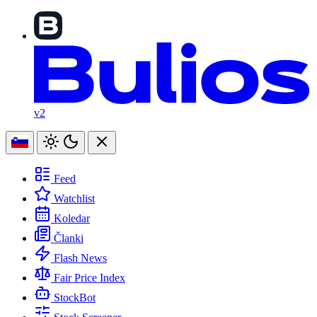
v2
Feed
Watchlist
Koledar
Članki
Flash News
Fair Price Index
StockBot