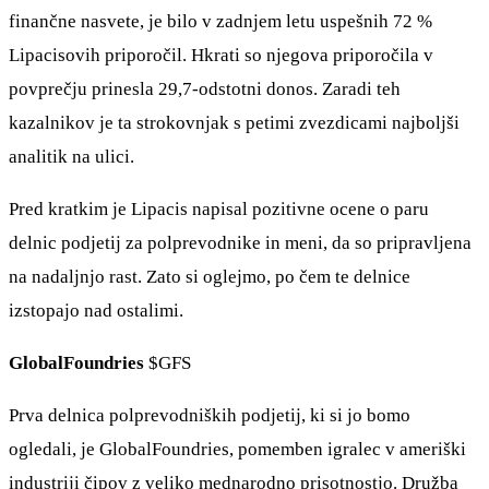
finančne nasvete, je bilo v zadnjem letu uspešnih 72 %
Lipacisovih priporočil. Hkrati so njegova priporočila v
povprečju prinesla 29,7-odstotni donos. Zaradi teh
kazalnikov je ta strokovnjak s petimi zvezdicami najboljši
analitik na ulici.
Pred kratkim je Lipacis napisal pozitivne ocene o paru
delnic podjetij za polprevodnike in meni, da so pripravljena
na nadaljnjo rast. Zato si oglejmo, po čem te delnice
izstopajo nad ostalimi.
GlobalFoundries
$GFS
Prva delnica polprevodniških podjetij, ki si jo bomo
ogledali, je GlobalFoundries, pomemben igralec v ameriški
industriji čipov z veliko mednarodno prisotnostjo. Družba