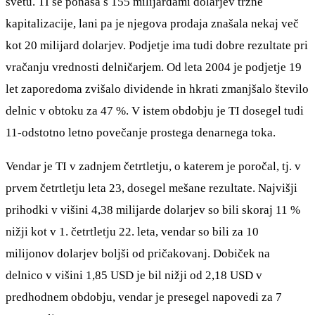
svetu. TI se ponaša s 155 milijardami dolarjev tržne
kapitalizacije, lani pa je njegova prodaja znašala nekaj več
kot 20 milijard dolarjev. Podjetje ima tudi dobre rezultate pri
vračanju vrednosti delničarjem. Od leta 2004 je podjetje 19
let zaporedoma zvišalo dividende in hkrati zmanjšalo število
delnic v obtoku za 47 %. V istem obdobju je TI dosegel tudi
11-odstotno letno povečanje prostega denarnega toka.
Vendar je TI v zadnjem četrtletju, o katerem je poročal, tj. v
prvem četrtletju leta 23, dosegel mešane rezultate. Najvišji
prihodki v višini 4,38 milijarde dolarjev so bili skoraj 11 %
nižji kot v 1. četrtletju 22. leta, vendar so bili za 10
milijonov dolarjev boljši od pričakovanj. Dobiček na
delnico v višini 1,85 USD je bil nižji od 2,18 USD v
predhodnem obdobju, vendar je presegel napovedi za 7