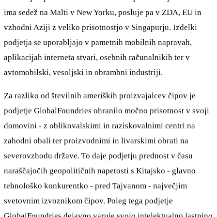
ima sedež na Malti v New Yorku, posluje pa v ZDA, EU in
vzhodni Aziji z veliko prisotnostjo v Singapurju. Izdelki
podjetja se uporabljajo v pametnih mobilnih napravah,
aplikacijah interneta stvari, osebnih računalnikih ter v
avtomobilski, vesoljski in obrambni industriji.
Za razliko od številnih ameriških proizvajalcev čipov je
podjetje GlobalFoundries ohranilo močno prisotnost v svoji
domovini - z oblikovalskimi in raziskovalnimi centri na
zahodni obali ter proizvodnimi in livarskimi obrati na
severovzhodu države. To daje podjetju prednost v času
naraščajočih geopolitičnih napetosti s Kitajsko - glavno
tehnološko konkurentko - pred Tajvanom - največjim
svetovnim izvoznikom čipov. Poleg tega podjetje
GlobalFoundries dejavno varuje svojo intelektualno lastnino