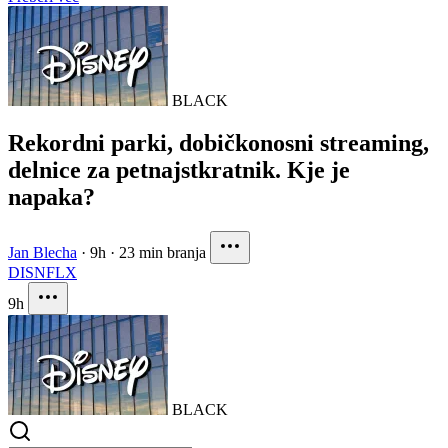
BLACK
Rekordni parki, dobičkonosni streaming,
delnice za petnajstkratnik. Kje je
napaka?
Jan Blecha
·
9h
·
23 min branja
DIS
NFLX
9h
BLACK