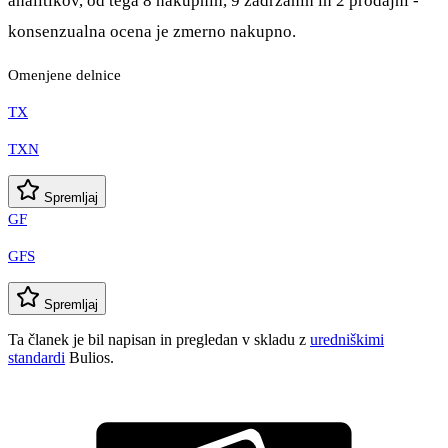
analitikov, od tega 8 nakupnih, 9 zadržanih in 2 prodajni -
konsenzualna ocena je zmerno nakupno.
Omenjene delnice
TX
TXN
Spremljaj
GF
GFS
Spremljaj
Ta članek je bil napisan in pregledan v skladu z
uredniškimi
standardi
Bulios.