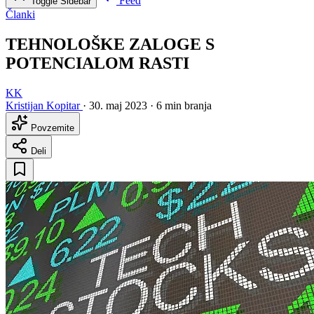
Feed
Toggle Sidebar
Članki
TEHNOLOŠKE ZALOGE S
POTENCIALOM RASTI
KK
Kristijan Kopitar
·
30. maj 2023
·
6 min branja
Povzemite
Deli