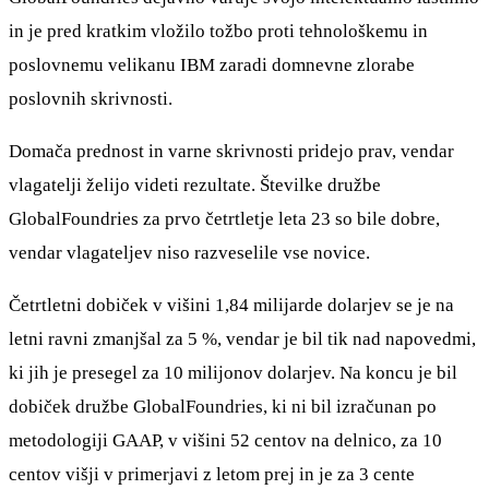
in je pred kratkim vložilo tožbo proti tehnološkemu in
poslovnemu velikanu IBM zaradi domnevne zlorabe
poslovnih skrivnosti.
Domača prednost in varne skrivnosti pridejo prav, vendar
vlagatelji želijo videti rezultate. Številke družbe
GlobalFoundries za prvo četrtletje leta 23 so bile dobre,
vendar vlagateljev niso razveselile vse novice.
Četrtletni dobiček v višini 1,84 milijarde dolarjev se je na
letni ravni zmanjšal za 5 %, vendar je bil tik nad napovedmi,
ki jih je presegel za 10 milijonov dolarjev. Na koncu je bil
dobiček družbe GlobalFoundries, ki ni bil izračunan po
metodologiji GAAP, v višini 52 centov na delnico, za 10
centov višji v primerjavi z letom prej in je za 3 cente