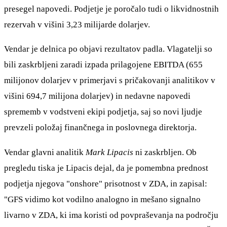
presegel napovedi. Podjetje je poročalo tudi o likvidnostnih
rezervah v višini 3,23 milijarde dolarjev.
Vendar je delnica po objavi rezultatov padla. Vlagatelji so
bili zaskrbljeni zaradi izpada prilagojene EBITDA (655
milijonov dolarjev v primerjavi s pričakovanji analitikov v
višini 694,7 milijona dolarjev) in nedavne napovedi
sprememb v vodstveni ekipi podjetja, saj so novi ljudje
prevzeli položaj finančnega in poslovnega direktorja.
Vendar glavni analitik
Mark Lipacis
ni zaskrbljen. Ob
pregledu tiska je Lipacis dejal, da je pomembna prednost
podjetja njegova "onshore" prisotnost v ZDA, in zapisal:
"GFS vidimo kot vodilno analogno in mešano signalno
livarno v ZDA, ki ima koristi od povpraševanja na področju