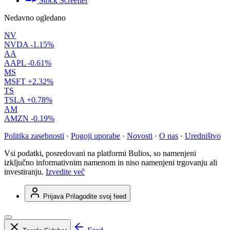
Stock Screener
Nedavno ogledano
NV
NVDA
-1.15%
AA
AAPL
-0.61%
MS
MSFT
+2.32%
TS
TSLA
+0.78%
AM
AMZN
-0.19%
Politika zasebnosti
·
Pogoji uporabe
·
Novosti
·
O nas
·
Uredništvo
Vsi podatki, posredovani na platformi Bulios, so namenjeni
izključno informativnim namenom in niso namenjeni trgovanju ali
investiranju.
Izvedite več
Prijava
Prilagodite svoj feed