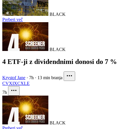
BLACK
Preberi več
BLACK
4 ETF-ji z dividendnimi donosi do 7 %
Krystof Jane
·
7h
·
13 min branja
CVX
IXC
XLE
7h
BLACK
Preberi več