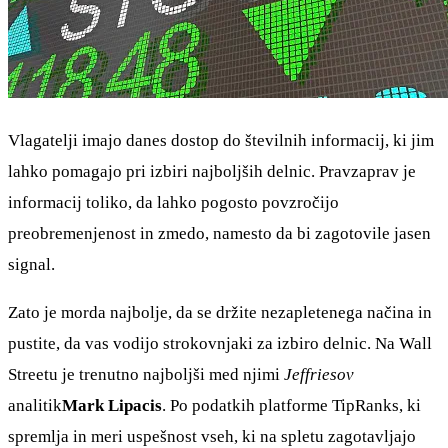
Vlagatelji imajo danes dostop do številnih informacij, ki jim
lahko pomagajo pri izbiri najboljših delnic. Pravzaprav je
informacij toliko, da lahko pogosto povzročijo
preobremenjenost in zmedo, namesto da bi zagotovile jasen
signal.
Zato je morda najbolje, da se držite nezapletenega načina in
pustite, da vas vodijo strokovnjaki za izbiro delnic. Na Wall
Streetu je trenutno najboljši med njimi
Jeffriesov
analitik
Mark Lipacis
. Po podatkih platforme TipRanks, ki
spremlja in meri uspešnost vseh, ki na spletu zagotavljajo