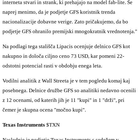
interneta stvari in strank, ki prehajajo na model fab-lite. Še
naprej menimo, da je podjetje GFS koristnik trenda
nacionalizacije dobavne verige. Zato pričakujemo, da bo
podjetje GFS ohranilo premijski mnogokratnik vrednotenja."
Na podlagi tega stališča Lipacis ocenjuje delnico GFS kot
nakupno in določa ciljno ceno 73 USD, kar pomeni 22-
odstotni potencial rasti v obdobju enega leta.
Vodilni analitik z Wall Streeta je v tem pogledu komaj kaj
posebnega. Delnice družbe GFS so analitiki nedavno ocenili
z 12 ocenami, od katerih jih je 11 "kupi" in 1 "drži", pri
čemer je skupna ocena "močno kupi".
Texas Instruments
$TXN
Naslednje je podjetje Texas Instruments s sedežem v