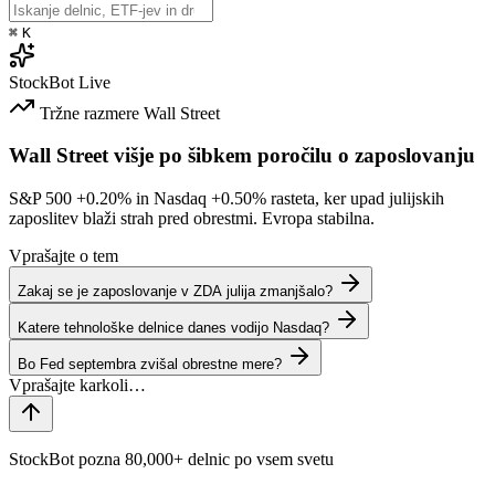
⌘
K
StockBot
Live
Tržne razmere
Wall Street
Wall Street višje po šibkem poročilu o zaposlovanju
S&P 500
+0.20%
in Nasdaq
+0.50%
rasteta, ker upad julijskih
zaposlitev blaži strah pred obrestmi. Evropa stabilna.
Vprašajte o tem
Zakaj se je zaposlovanje v ZDA julija zmanjšalo?
Katere tehnološke delnice danes vodijo Nasdaq?
Bo Fed septembra zvišal obrestne mere?
StockBot pozna 80,000+ delnic po vsem svetu