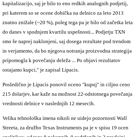
kapitalizacijo, saj je bilo to eno redkih analognih podjetij,
pri katerem so se ocene dobička na delnico za leto 2013
znatno znižale (~20 %), poleg tega pa je bilo od začetka leta
do danes v spodnjem kvartilu uspešnosti... Podjetju TXN
smo še naprej naklonjeni, saj dosega rezultate pod trendom
in verjamemo, da bo njegova notranja proizvodna strategija
pripomogla k povečanju deleža ... Po objavi rezultatov
ostajamo kupci," je zapisal Lipacis.
Posledično je Lipacis ponovil oceno "kupuj" in ciljno ceno
215 dolarjev, kar kaže na možnost 22-odstotnega povečanja
vrednosti delnice v naslednjih 12 mesecih.
Velika tehnološka imena nikoli ne uidejo pozornosti Wall
Streeta, za družbo Texas Instruments pa je v spisu 19 ocen