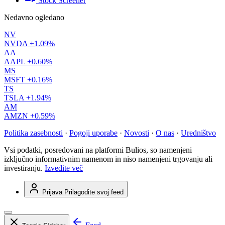
Stock Screener
Nedavno ogledano
NV
NVDA
+1.09%
AA
AAPL
+0.60%
MS
MSFT
+0.16%
TS
TSLA
+1.94%
AM
AMZN
+0.59%
Politika zasebnosti
·
Pogoji uporabe
·
Novosti
·
O nas
·
Uredništvo
Vsi podatki, posredovani na platformi Bulios, so namenjeni
izključno informativnim namenom in niso namenjeni trgovanju ali
investiranju.
Izvedite več
Prijava
Prilagodite svoj feed