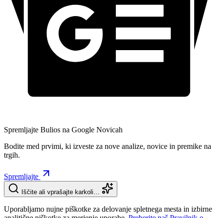
Spremljajte Bulios na Google Novicah
Bodite med prvimi, ki izveste za nove analize, novice in premike na
trgih.
Spremljajte
Iščite ali vprašajte karkoli…
Uporabljamo nujne piškotke za delovanje spletnega mesta in izbirne
analitične piškotke za merjenje uporabe.
Preberite naš Pravilnik o