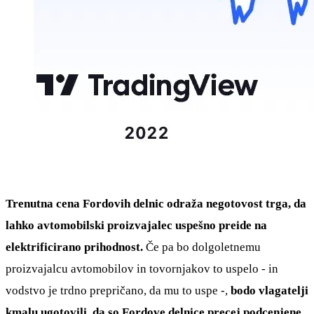
Trenutna cena Fordovih delnic odraža negotovost trga, da
lahko avtomobilski proizvajalec uspešno preide na
elektrificirano prihodnost.
Če pa bo dolgoletnemu
proizvajalcu avtomobilov in tovornjakov to uspelo - in
vodstvo je trdno prepričano, da mu to uspe -,
bodo vlagatelji
kmalu ugotovili, da so Fordove delnice precej podcenjene.