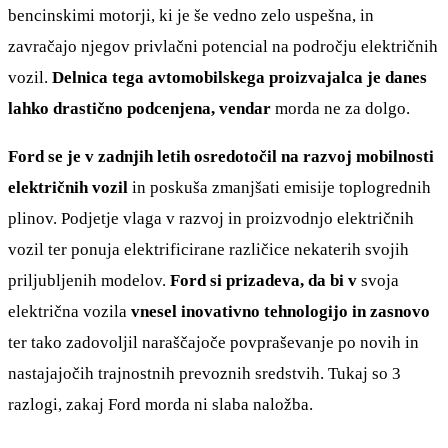
bencinskimi motorji, ki je še vedno zelo uspešna, in
zavračajo njegov privlačni potencial na področju električnih
vozil.
Delnica tega avtomobilskega proizvajalca je danes
lahko drastično podcenjena, vendar
morda ne za dolgo.
Ford se je v zadnjih letih osredotočil na razvoj mobilnosti
električnih vozil
in poskuša zmanjšati emisije toplogrednih
plinov. Podjetje vlaga v razvoj in proizvodnjo električnih
vozil ter ponuja elektrificirane različice nekaterih svojih
priljubljenih modelov.
Ford si prizadeva, da bi v
svoja
električna vozila
vnesel inovativno tehnologijo in zasnovo
ter tako zadovoljil naraščajoče povpraševanje po novih in
nastajajočih trajnostnih prevoznih sredstvih. Tukaj so 3
razlogi, zakaj Ford morda ni slaba naložba.