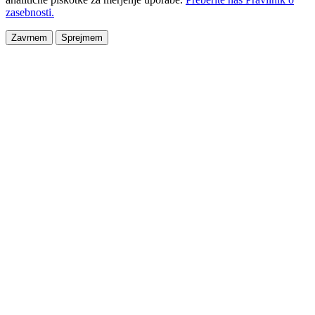
zasebnosti.
Zavrnem
Sprejmem