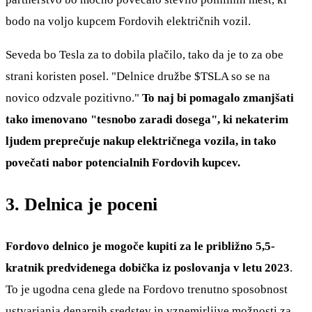
bodo na voljo kupcem Fordovih električnih vozil.
Seveda bo Tesla za to dobila plačilo, tako da je to za obe
strani koristen posel. "Delnice družbe
$TSLA
so se na
novico odzvale pozitivno."
To naj bi pomagalo zmanjšati
tako imenovano "tesnobo zaradi dosega", ki nekaterim
ljudem preprečuje nakup električnega vozila, in tako
povečati nabor potencialnih Fordovih kupcev.
3. Delnica je poceni
Fordovo delnico je mogoče kupiti za le približno 5,5-
kratnik predvidenega dobička iz poslovanja v letu 2023
.
To je ugodna cena glede na Fordovo trenutno sposobnost
ustvarjanja denarnih sredstev in vznemirljive možnosti za