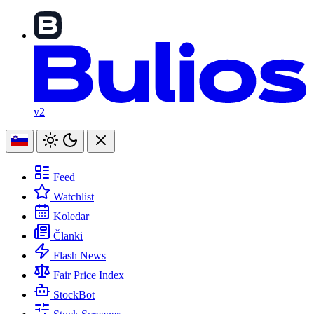
v2
Feed
Watchlist
Koledar
Članki
Flash News
Fair Price Index
StockBot