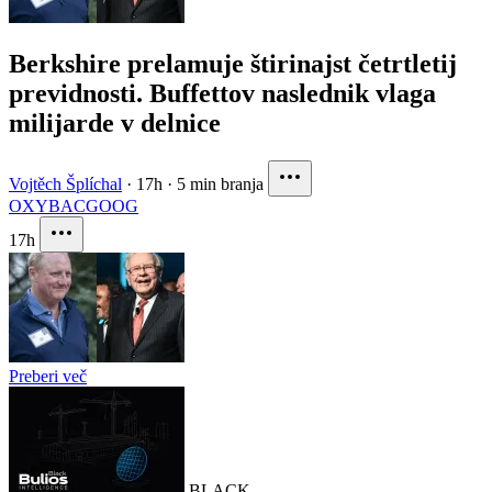
Berkshire prelamuje štirinajst četrtletij
previdnosti. Buffettov naslednik vlaga
milijarde v delnice
Vojtěch Šplíchal
·
17h
·
5 min branja
OXY
BAC
GOOG
17h
Preberi več
BLACK