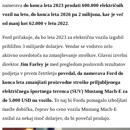
namerava
do konca leta 2023 prodati 600.000 električnih
vozil na leto, do konca leta 2026 pa 2 milijona, kar je več
od manj kot 62.000 v letu 2022
.
Ford pričakuje, da bo leta 2023 za električna vozila izgubil
približno 3 milijarde dolarjev. Vendar se vodstvo zelo
aktivno osredotoča na zmanjševanje stroškov. Glavni izvršni
direktor
Jim Farley
je
med pregledom poslovnih rezultatov
podjetja v prvem četrtletju
povedal, da namerava Ford do
konca leta zmanjšati proizvodne stroške priljubljenega
električnega športnega terenca (SUV) Mustang Mach-E za
do 5.000 USD na vozilo.
To naj bi Fordu pomagalo izboljšati
marže dobička, čeprav bo ceno vozila Mustang Mach-E
znižal za nekaj tisoč dolarjev, da bi povečal prodajo.