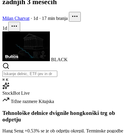
zadnjih 3 mesecih
Milan Charvat
·
1d
·
17 min branja
1d
BLACK
⌘
K
StockBot
Live
Tržne razmere
Kitajska
Tehnološke delnice dvignile hongkonški trg ob
odprtju
Hang Seng
+0.53%
se je ob odprtju okrepil. Terminske pogodbe