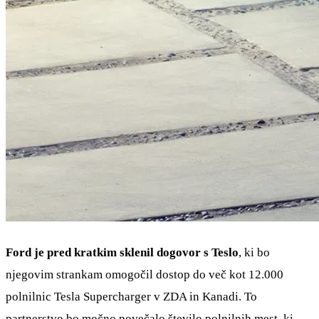
Ford je pred kratkim sklenil dogovor s Teslo
, ki bo
njegovim strankam omogočil dostop do več kot 12.000
polnilnic Tesla Supercharger v ZDA in Kanadi. To
partnerstvo bo močno povečalo število polnilnih mest, ki