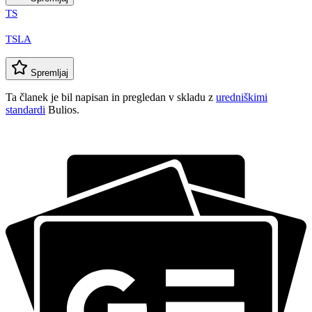
TS
TSLA
Spremljaj
Ta članek je bil napisan in pregledan v skladu z
uredniškimi
standardi
Bulios.