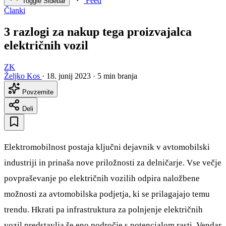
Feed
Toggle Sidebar
Članki
3 razlogi za nakup tega proizvajalca
električnih vozil
ZK
Željko Kos
·
18. junij 2023
·
5 min branja
Povzemite
Deli
Elektromobilnost postaja ključni dejavnik v avtomobilski
industriji in prinaša nove priložnosti za delničarje. Vse večje
povpraševanje po električnih vozilih odpira naložbene
možnosti za avtomobilska podjetja, ki se prilagajajo temu
trendu. Hkrati pa infrastruktura za polnjenje električnih
vozil predstavlja še eno področje s potencialom rasti. Vendar