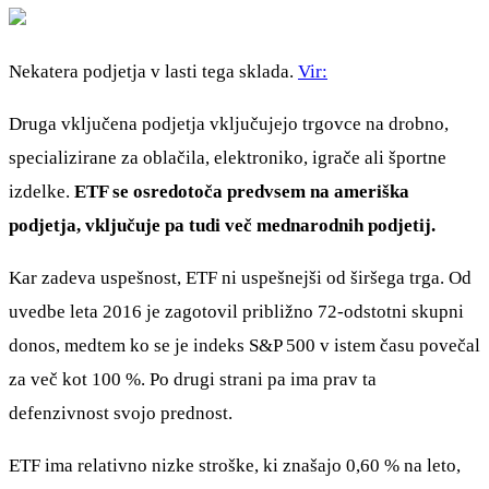
Nekatera podjetja v lasti tega sklada.
Vir:
Druga vključena podjetja vključujejo trgovce na drobno,
specializirane za oblačila, elektroniko, igrače ali športne
izdelke.
ETF se osredotoča predvsem na ameriška
podjetja, vključuje pa tudi več mednarodnih podjetij.
Kar zadeva uspešnost, ETF ni uspešnejši od širšega trga. Od
uvedbe leta 2016 je zagotovil približno 72-odstotni skupni
donos, medtem ko se je indeks S&P 500 v istem času povečal
za več kot 100 %. Po drugi strani pa ima prav ta
defenzivnost svojo prednost.
ETF ima relativno nizke stroške, ki znašajo 0,60 % na leto,