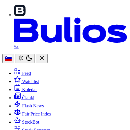
v2
Feed
Watchlist
Koledar
Članki
Flash News
Fair Price Index
StockBot