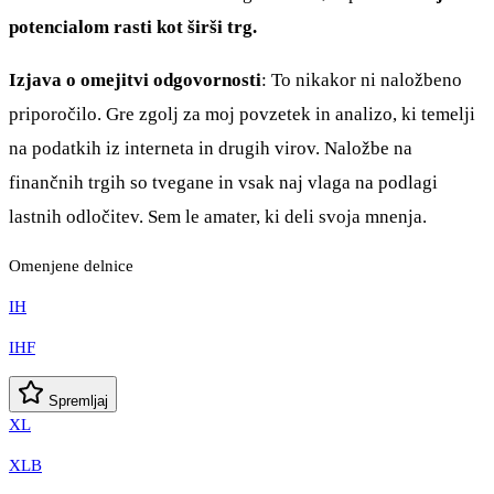
potencialom rasti kot širši trg.
Izjava o omejitvi odgovornosti
: To nikakor ni naložbeno
priporočilo. Gre zgolj za moj povzetek in analizo, ki temelji
na podatkih iz interneta in drugih virov. Naložbe na
finančnih trgih so tvegane in vsak naj vlaga na podlagi
lastnih odločitev. Sem le amater, ki deli svoja mnenja.
Omenjene delnice
IH
IHF
Spremljaj
XL
XLB