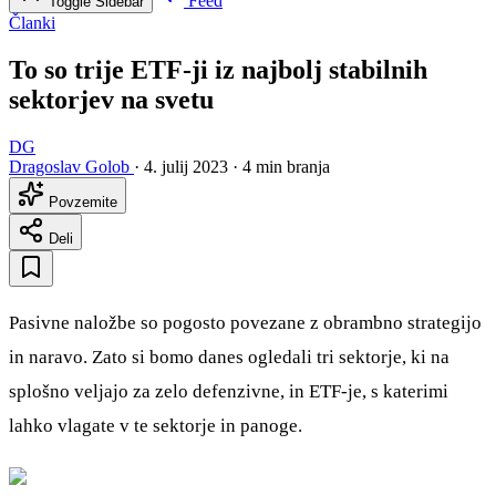
Feed
Toggle Sidebar
Članki
To so trije ETF-ji iz najbolj stabilnih
sektorjev na svetu
DG
Dragoslav Golob
·
4. julij 2023
·
4 min branja
Povzemite
Deli
Pasivne naložbe so pogosto povezane z obrambno strategijo
in naravo. Zato si bomo danes ogledali tri sektorje, ki na
splošno veljajo za zelo defenzivne, in ETF-je, s katerimi
lahko vlagate v te sektorje in panoge.