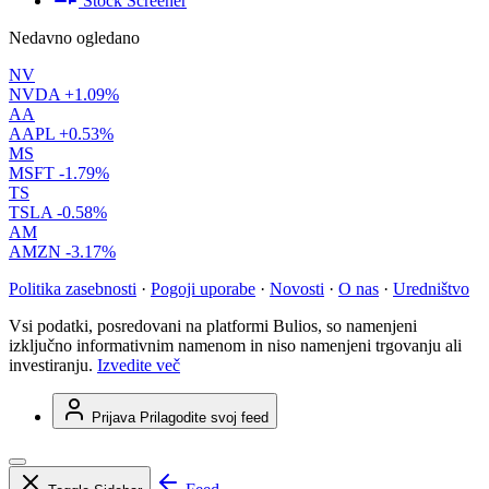
Stock Screener
Nedavno ogledano
NV
NVDA
+1.09%
AA
AAPL
+0.53%
MS
MSFT
-1.79%
TS
TSLA
-0.58%
AM
AMZN
-3.17%
Politika zasebnosti
·
Pogoji uporabe
·
Novosti
·
O nas
·
Uredništvo
Vsi podatki, posredovani na platformi Bulios, so namenjeni
izključno informativnim namenom in niso namenjeni trgovanju ali
investiranju.
Izvedite več
Prijava
Prilagodite svoj feed