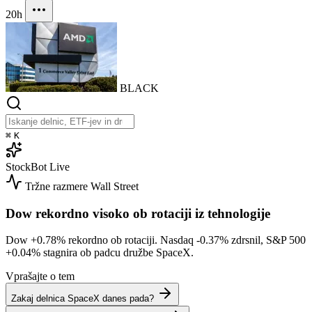
20h
BLACK
⌘
K
StockBot
Live
Tržne razmere
Wall Street
Dow rekordno visoko ob rotaciji iz tehnologije
Dow
+0.78%
rekordno ob rotaciji. Nasdaq
-0.37%
zdrsnil, S&P 500
+0.04%
stagnira ob padcu družbe SpaceX.
Vprašajte o tem
Zakaj delnica SpaceX danes pada?