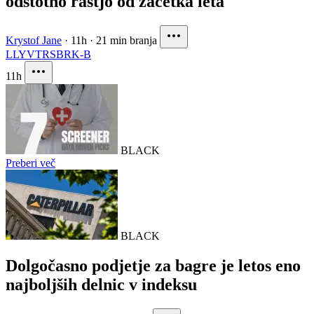
odstotno rastjo od začetka leta
Krystof Jane
·
11h
·
21 min branja
LLY
VTRS
BRK-B
11h
BLACK
Preberi več
BLACK
Dolgočasno podjetje za bagre je letos eno
najboljših delnic v indeksu