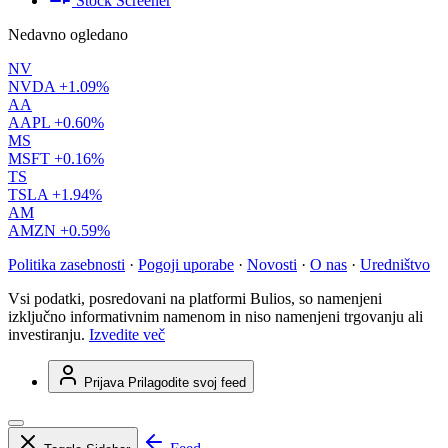
Stock Screener
Nedavno ogledano
NV
NVDA
+1.09%
AA
AAPL
+0.60%
MS
MSFT
+0.16%
TS
TSLA
+1.94%
AM
AMZN
+0.59%
Politika zasebnosti
·
Pogoji uporabe
·
Novosti
·
O nas
·
Uredništvo
Vsi podatki, posredovani na platformi Bulios, so namenjeni
izključno informativnim namenom in niso namenjeni trgovanju ali
investiranju.
Izvedite več
Prijava
Prilagodite svoj feed