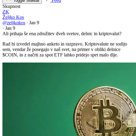
Feed
Toggle Sidebar
Skupnost
ZK
Željko Kos
@zeljkokos
·
Jan 9
·
Jan 9
Ali prihaja še ena združitev dveh svetov, delnic in kriptovalut?
Rad bi izvedel majhno anketo in razpravo. Kriptovalute ne sodijo
sem, vendar že posegajo v naš svet, na primer v obliki delnice
$COIN
, in z načrti za spot ETF lahko pridejo spet malo dlje.