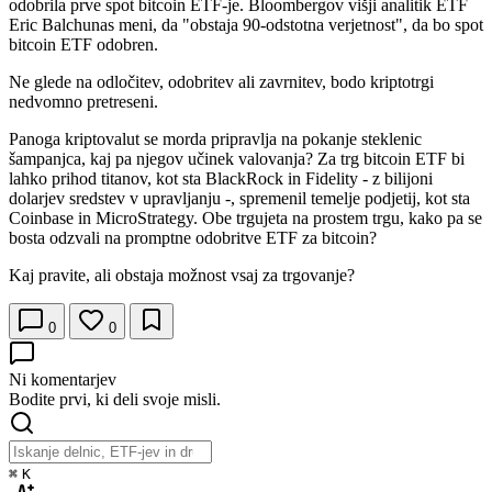
odobrila prve spot bitcoin ETF-je. Bloombergov višji analitik ETF
Eric Balchunas meni, da "obstaja 90-odstotna verjetnost", da bo spot
bitcoin ETF odobren.
Ne glede na odločitev, odobritev ali zavrnitev, bodo kriptotrgi
nedvomno pretreseni.
Panoga kriptovalut se morda pripravlja na pokanje steklenic
šampanjca, kaj pa njegov učinek valovanja? Za trg bitcoin ETF bi
lahko prihod titanov, kot sta BlackRock in Fidelity - z bilijoni
dolarjev sredstev v upravljanju -, spremenil temelje podjetij, kot sta
Coinbase in MicroStrategy. Obe trgujeta na prostem trgu, kako pa se
bosta odzvali na promptne odobritve ETF za bitcoin?
Kaj pravite, ali obstaja možnost vsaj za trgovanje?
0
0
Ni komentarjev
Bodite prvi, ki deli svoje misli.
⌘
K