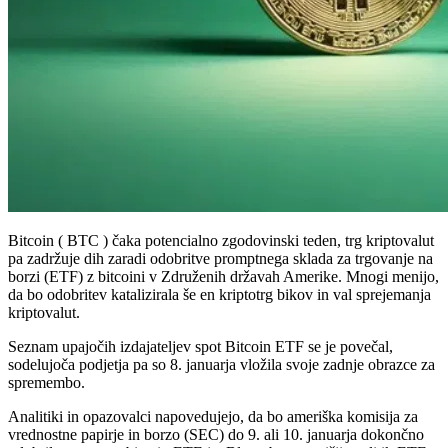
Bitcoin ( BTC ) čaka potencialno zgodovinski teden, trg kriptovalut
pa zadržuje dih zaradi odobritve promptnega sklada za trgovanje na
borzi (ETF) z bitcoini v Združenih državah Amerike. Mnogi menijo,
da bo odobritev katalizirala še en kriptotrg bikov in val sprejemanja
kriptovalut.
Seznam upajočih izdajateljev spot Bitcoin ETF se je povečal,
sodelujoča podjetja pa so 8. januarja vložila svoje zadnje obrazce za
spremembo.
Analitiki in opazovalci napovedujejo, da bo ameriška komisija za
vrednostne papirje in borzo (SEC) do 9. ali 10. januarja dokončno