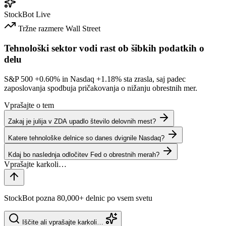
StockBot
Live
Tržne razmere
Wall Street
Tehnološki sektor vodi rast ob šibkih podatkih o
delu
S&P 500
+0.60%
in Nasdaq
+1.18%
sta zrasla, saj padec
zaposlovanja spodbuja pričakovanja o nižanju obrestnih mer.
Vprašajte o tem
Zakaj je julija v ZDA upadlo število delovnih mest?
Katere tehnološke delnice so danes dvignile Nasdaq?
Kdaj bo naslednja odločitev Fed o obrestnih merah?
StockBot pozna 80,000+ delnic po vsem svetu
Iščite ali vprašajte karkoli…