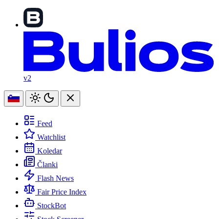
v2
Feed
Watchlist
Koledar
Članki
Flash News
Fair Price Index
StockBot