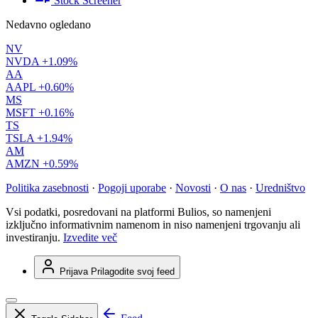
Stock Screener
Nedavno ogledano
NV
NVDA
+1.09%
AA
AAPL
+0.60%
MS
MSFT
+0.16%
TS
TSLA
+1.94%
AM
AMZN
+0.59%
Politika zasebnosti
·
Pogoji uporabe
·
Novosti
·
O nas
·
Uredništvo
Vsi podatki, posredovani na platformi Bulios, so namenjeni
izključno informativnim namenom in niso namenjeni trgovanju ali
investiranju.
Izvedite več
Prijava
Prilagodite svoj feed