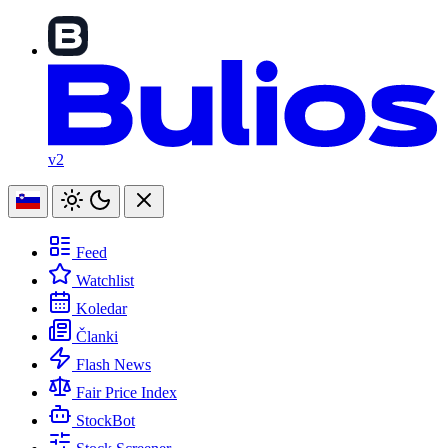
v2
Feed
Watchlist
Koledar
Članki
Flash News
Fair Price Index
StockBot