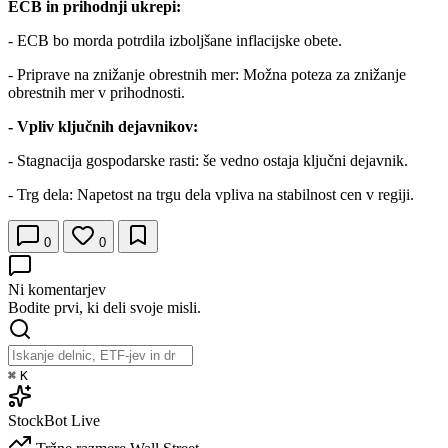
ECB in prihodnji ukrepi:
- ECB bo morda potrdila izboljšane inflacijske obete.
- Priprave na znižanje obrestnih mer: Možna poteza za znižanje
obrestnih mer v prihodnosti.
- Vpliv ključnih dejavnikov:
- Stagnacija gospodarske rasti: še vedno ostaja ključni dejavnik.
- Trg dela: Napetost na trgu dela vpliva na stabilnost cen v regiji.
0
0
Ni komentarjev
Bodite prvi, ki deli svoje misli.
⌘
K
StockBot
Live