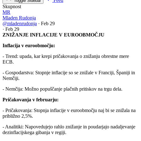
Feed
Toggle Sidebar
Skupnost
MR
Mladen Rudonja
@mladenrudonja
·
Feb 29
·
Feb 29
ZNIŽANJE INFLACIJE V EUROOBMOČJU
Inflacija v euroobmočju:
- Trend: upada, kar krepi pričakovanja o znižanju obrestne mere
ECB.
- Gospodarstva: Stopnje inflacije so se znižale v Franciji, Španiji in
Nemčiji.
- Nemčija: Možno popuščanje plačnih pritiskov na trgu dela.
Pričakovanja v februarju:
- Pričakovanja: Stopnja inflacije v euroobmočju naj bi se znižala na
približno 2,5%.
- Analitiki: Napovedujejo rahlo znižanje in poudarjajo nadaljevanje
dezinflacijskega gibanja v regiji.