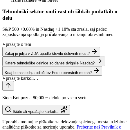
Tržne razmere
Wall Street
Tehnološki sektor vodi rast ob šibkih podatkih o
delu
S&P 500
+0.60%
in Nasdaq
+1.18%
sta zrasla, saj padec
zaposlovanja spodbuja pričakovanja o nižanju obrestnih mer.
Vprašajte o tem
Zakaj je julija v ZDA upadlo število delovnih mest?
Katere tehnološke delnice so danes dvignile Nasdaq?
Kdaj bo naslednja odločitev Fed o obrestnih merah?
StockBot pozna 80,000+ delnic po vsem svetu
Iščite ali vprašajte karkoli…
Uporabljamo nujne piškotke za delovanje spletnega mesta in izbirne
analitične piškotke za merjenje uporabe.
Preberite naš Pravilnik o