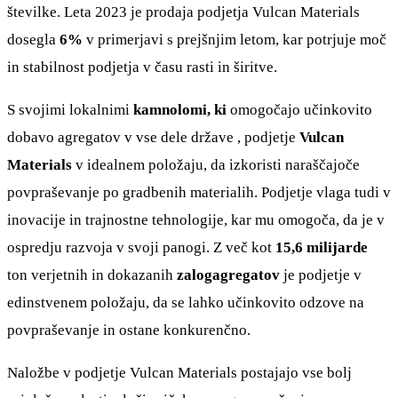
številke. Leta 2023 je prodaja podjetja Vulcan Materials
dosegla
6%
v primerjavi s prejšnjim letom, kar potrjuje moč
in stabilnost podjetja v času rasti in širitve.
S svojimi lokalnimi
kamnolomi, ki
omogočajo učinkovito
dobavo agregatov v vse dele države , podjetje
Vulcan
Materials
v idealnem položaju, da izkoristi naraščajoče
povpraševanje po gradbenih materialih. Podjetje vlaga tudi v
inovacije in trajnostne tehnologije, kar mu omogoča, da je v
ospredju razvoja v svoji panogi. Z več kot
15,6 milijarde
ton verjetnih in dokazanih
zalogagregatov
je podjetje v
edinstvenem položaju, da se lahko učinkovito odzove na
povpraševanje in ostane konkurenčno.
Naložbe v podjetje Vulcan Materials postajajo vse bolj