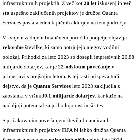
infrastrukturnih projektih. Z več kot
20 let
izkušenj in
več
sto
uspešno zaključenih projektov je družba Quanta
Services postala eden ključnih akterjev na tem področju.
V svojem zadnjem finančnem poročilu podjetje objavlja
rekordne
številke, ki samo potrjujejo njegov vodilni
položaj. Prihodki za leto 2023 so dosegli impresivnih 20,88
milijarde dolarjev, kar je
22-odstotno povečanje v
primerjavi s prejšnjim letom. K tej rasti prispeva tudi
dejstvo, da je
Quanta Services
leto 2023 zaključila z
zaostanki v višini
30,1 milijarde dolarjev
, kar kaže na
nadaljnji potencial za prihodnjo rast in širitev.
S pričakovanim povečanjem števila financiranih
infrastrukturnih projektov
IIJA
bi lahko družba Quanta
Services postala ena
najzanimivejših
delnic leta 2024.