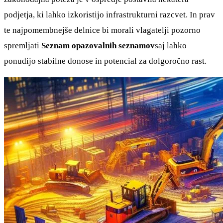
podjetja, ki lahko izkoristijo infrastrukturni razcvet. In prav
te najpomembnejše delnice bi morali vlagatelji pozorno
spremljati
Seznam opazovalnih seznamov
saj lahko
ponudijo stabilne donose in potencial za dolgoročno rast.