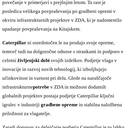
povečanje v primerjavi s prejšnjim letom. Ta rast je
posledica velikega povpraševanja po gradbeni opremi v
okviru infrastrukturnih projektov v ZDA, ki je nadomestilo
upadanje povpraševanja na Kitajskem.
Caterpillar
ni osredotočen le na prodajo svoje opreme,
temveč tudi na dolgoročne odnose s strankami in podporo v
celotni
življenjski dobi
svojih izdelkov. Podjetje vlaga v
inovacije in razvoj novih tehnologij, ki izboljšujejo
učinkovitost in varnost pri delu. Glede na naraščajoče
infrastrukturne
potrebe
v ZDA in možnost dodatnih
globalnih projektov postaja podjetje Caterpillar ključni
igralec v industriji
gradbene opreme
in stabilna naložbena
priložnost za vlagatelje.
Zaradi donosov za delničarje podjetja Caterpillar je to lahko