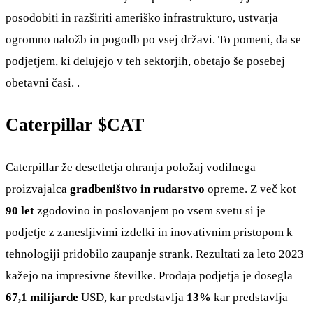
posodobiti in razširiti ameriško infrastrukturo, ustvarja
ogromno naložb in pogodb po vsej državi. To pomeni, da se
podjetjem, ki delujejo v teh sektorjih, obetajo še posebej
obetavni časi. .
Caterpillar
$CAT
Caterpillar že desetletja ohranja položaj vodilnega
proizvajalca
gradbeništvo in rudarstvo
opreme. Z več kot
90 let
zgodovino in poslovanjem po vsem svetu si je
podjetje z zanesljivimi izdelki in inovativnim pristopom k
tehnologiji pridobilo zaupanje strank. Rezultati za leto 2023
kažejo na impresivne številke. Prodaja podjetja je dosegla
67,1 milijarde
USD, kar predstavlja
13%
kar predstavlja