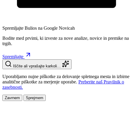
Spremljajte Bulios na Google Novicah
Bodite med prvimi, ki izveste za nove analize, novice in premike na
trgih.
Spremljajte
Iščite ali vprašajte karkoli…
Uporabljamo nujne piškotke za delovanje spletnega mesta in izbirne
analitične piškotke za merjenje uporabe.
Preberite naš Pravilnik o
zasebnosti.
Zavrnem
Sprejmem