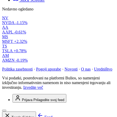
Stock Screener
Nedavno ogledano
NV
NVDA
-1.15%
AA
AAPL
-0.61%
MS
MSFT
+2.32%
TS
TSLA
+0.78%
AM
AMZN
-0.19%
Politika zasebnosti
·
Pogoji uporabe
·
Novosti
·
O nas
·
Uredništvo
Vsi podatki, posredovani na platformi Bulios, so namenjeni
izključno informativnim namenom in niso namenjeni trgovanju ali
investiranju.
Izvedite več
Prijava
Prilagodite svoj feed