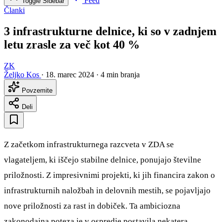
Feed
Toggle Sidebar
Članki
3 infrastrukturne delnice, ki so v zadnjem
letu zrasle za več kot 40 %
ZK
Željko Kos
·
18. marec 2024
·
4 min branja
Povzemite
Deli
Z začetkom infrastrukturnega razcveta v ZDA se
vlagateljem, ki iščejo stabilne delnice, ponujajo številne
priložnosti. Z impresivnimi projekti, ki jih financira zakon o
infrastrukturnih naložbah in delovnih mestih, se pojavljajo
nove priložnosti za rast in dobiček. Ta ambiciozna
zakonodajna poteza je v ospredje postavila nekatera