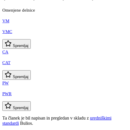
Omenjene delnice
VM
VMC
Spremljaj
CA
CAT
Spremljaj
PW
PWR
Spremljaj
Ta članek je bil napisan in pregledan v skladu z
uredniškimi
standardi
Bulios.