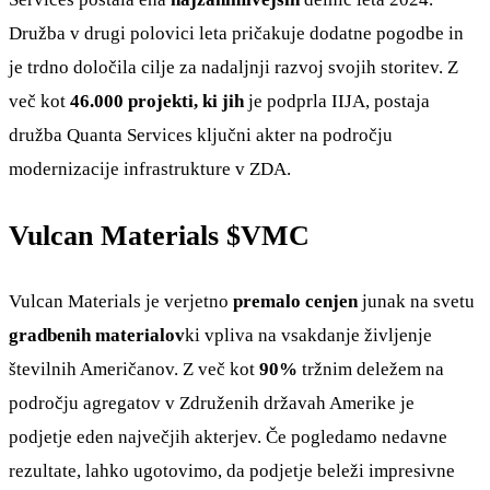
Družba v drugi polovici leta pričakuje dodatne pogodbe in
je trdno določila cilje za nadaljnji razvoj svojih storitev. Z
več kot
46.000 projekti, ki jih
je podprla IIJA, postaja
družba Quanta Services ključni akter na področju
modernizacije infrastrukture v ZDA.
Vulcan Materials
$VMC
Vulcan Materials je verjetno
premalo cenjen
junak na svetu
gradbenih materialov
ki vpliva na vsakdanje življenje
številnih Američanov. Z več kot
90%
tržnim deležem na
področju agregatov v Združenih državah Amerike je
podjetje eden največjih akterjev. Če pogledamo nedavne
rezultate, lahko ugotovimo, da podjetje beleži impresivne