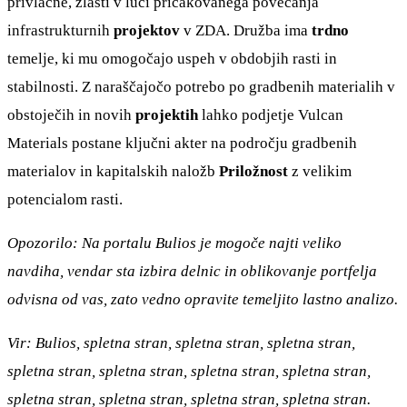
privlačne, zlasti v luči pričakovanega povečanja
infrastrukturnih
projektov
v ZDA. Družba ima
trdno
temelje, ki mu omogočajo uspeh v obdobjih rasti in
stabilnosti. Z naraščajočo potrebo po gradbenih materialih v
obstoječih in novih
projektih
lahko podjetje Vulcan
Materials postane ključni akter na področju gradbenih
materialov in kapitalskih naložb
Priložnost
z velikim
potencialom rasti.
Opozorilo: Na portalu Bulios je mogoče najti veliko
navdiha, vendar sta izbira delnic in oblikovanje portfelja
odvisna od vas, zato vedno opravite temeljito lastno analizo.
Vir: Bulios, spletna stran, spletna stran, spletna stran,
spletna stran, spletna stran, spletna stran, spletna stran,
spletna stran, spletna stran, spletna stran, spletna stran.