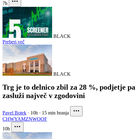
7h
BLACK
Preberi več
BLACK
Trg je to delnico zbil za 28 %, podjetje pa
zasluži največ v zgodovini
Pavel Botek
·
10h
·
15 min branja
CHWY
AMZN
WOOF
10h