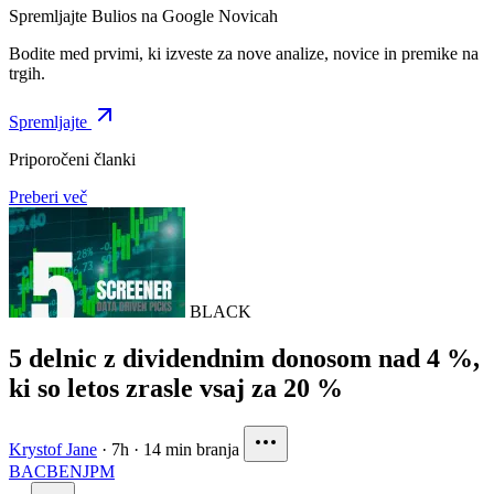
Spremljajte Bulios na Google Novicah
Bodite med prvimi, ki izveste za nove analize, novice in premike na
trgih.
Spremljajte
Priporočeni članki
Preberi več
BLACK
5 delnic z dividendnim donosom nad 4 %,
ki so letos zrasle vsaj za 20 %
Krystof Jane
·
7h
·
14 min branja
BAC
BEN
JPM