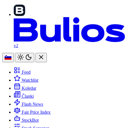
v2
Feed
Watchlist
Koledar
Članki
Flash News
Fair Price Index
StockBot