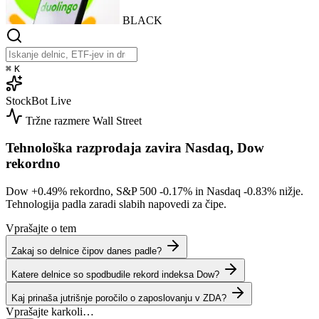
BLACK
⌘
K
StockBot
Live
Tržne razmere
Wall Street
Tehnološka razprodaja zavira Nasdaq, Dow
rekordno
Dow
+0.49%
rekordno, S&P 500
-0.17%
in Nasdaq
-0.83%
nižje.
Tehnologija padla zaradi slabih napovedi za čipe.
Vprašajte o tem
Zakaj so delnice čipov danes padle?
Katere delnice so spodbudile rekord indeksa Dow?
Kaj prinaša jutrišnje poročilo o zaposlovanju v ZDA?