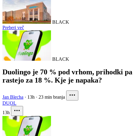
BLACK
Preberi več
BLACK
Duolingo je 70 % pod vrhom, prihodki pa
rastejo za 18 %. Kje je napaka?
Jan Blecha
·
13h
·
23 min branja
DUOL
13h