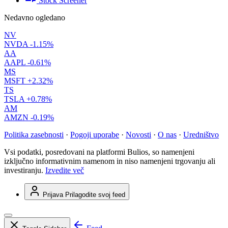
Stock Screener
Nedavno ogledano
NV
NVDA
-1.15%
AA
AAPL
-0.61%
MS
MSFT
+2.32%
TS
TSLA
+0.78%
AM
AMZN
-0.19%
Politika zasebnosti
·
Pogoji uporabe
·
Novosti
·
O nas
·
Uredništvo
Vsi podatki, posredovani na platformi Bulios, so namenjeni
izključno informativnim namenom in niso namenjeni trgovanju ali
investiranju.
Izvedite več
Prijava
Prilagodite svoj feed