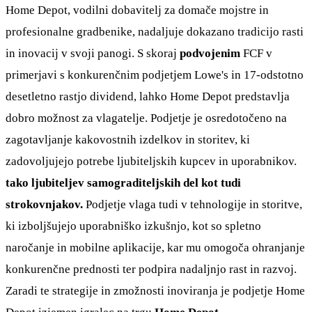
Home Depot, vodilni dobavitelj za domače mojstre in
profesionalne gradbenike, nadaljuje dokazano tradicijo rasti
in inovacij v svoji panogi. S skoraj
podvojenim
FCF v
primerjavi s konkurenčnim podjetjem Lowe's in 17-odstotno
desetletno rastjo dividend, lahko Home Depot predstavlja
dobro možnost za vlagatelje. Podjetje je osredotočeno na
zagotavljanje kakovostnih izdelkov in storitev, ki
zadovoljujejo potrebe ljubiteljskih kupcev in uporabnikov.
tako ljubiteljev samograditeljskih del kot tudi
strokovnjakov.
Podjetje vlaga tudi v tehnologije in storitve,
ki izboljšujejo uporabniško izkušnjo, kot so spletno
naročanje in mobilne aplikacije, kar mu omogoča ohranjanje
konkurenčne prednosti ter podpira nadaljnjo rast in razvoj.
Zaradi te strategije in zmožnosti inoviranja je podjetje Home