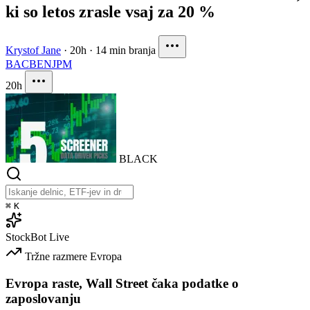
ki so letos zrasle vsaj za 20 %
Krystof Jane
·
20h
·
14 min branja
BAC
BEN
JPM
20h
BLACK
⌘
K
StockBot
Live
Tržne razmere
Evropa
Evropa raste, Wall Street čaka podatke o
zaposlovanju