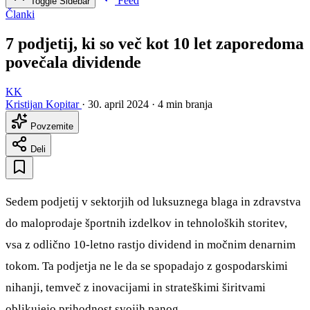
Feed
Toggle Sidebar
Članki
7 podjetij, ki so več kot 10 let zaporedoma
povečala dividende
KK
Kristijan Kopitar
·
30. april 2024
·
4 min branja
Povzemite
Deli
Sedem podjetij v sektorjih od luksuznega blaga in zdravstva
do maloprodaje športnih izdelkov in tehnoloških storitev,
vsa z odlično 10-letno rastjo dividend in močnim denarnim
tokom. Ta podjetja ne le da se spopadajo z gospodarskimi
nihanji, temveč z inovacijami in strateškimi širitvami
oblikujejo prihodnost svojih panog.