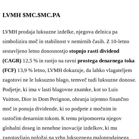
LVMH $MC.
$MC.PA
LVMH prodaja luksuzne izdelke, njegova delnica pa
simbolizira moč in stabilnost v nemirnih časih. Z 10-letno
sestavljeno letno donosnostjo
stopnjo rasti dividend
(CAGR)
12,5 % in rastjo na ravni
prostega denarnega toka
(FCF)
13,9 % letno, LVMH dokazuje, da lahko vlagateljem
zagotovi ne le luksuzno blago, temveč tudi luksuzne donose.
Podjetje, ki ima v lasti blagovne znamke, kot so Luis
Vuitton, Dior in Dom Perignon, ohranja izjemno finančno
moč in ponuja dividende, ki so podprte z močnim in
rastočim denarnim tokom. K temu pripomoreta njegov
globalni doseg in nenehne inovacije izdelkov, ki mu
zagotavljajo položaj na vrhu luksuznega maloprodajnega