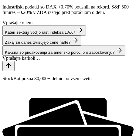
Industrijski podatki so DAX
+0.70%
potisnili na rekord. S&P 500
futures
+0.20%
v ZDA rastejo pred poročilom o delu.
Vprašajte o tem
Kateri sektorji vodijo rast indeksa DAX?
Zakaj se danes zvišujejo cene nafte?
Kakšna so pričakovanja za ameriško poročilo o zaposlovanju?
StockBot pozna 80,000+ delnic po vsem svetu