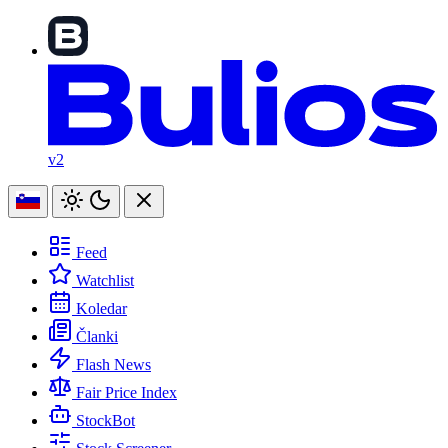
v2
Feed
Watchlist
Koledar
Članki
Flash News
Fair Price Index
StockBot