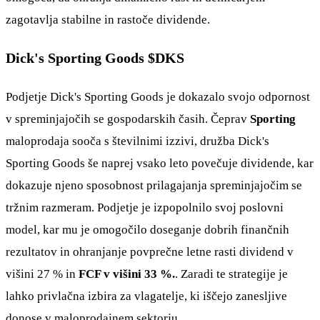
zagotavlja stabilne in rastoče dividende.
Dick's Sporting Goods $DKS
Podjetje Dick's Sporting Goods je dokazalo svojo odpornost
v spreminjajočih se gospodarskih časih. Čeprav
Sporting
maloprodaja sooča s številnimi izzivi, družba Dick's
Sporting Goods še naprej vsako leto povečuje dividende, kar
dokazuje njeno sposobnost prilagajanja spreminjajočim se
tržnim razmeram. Podjetje je izpopolnilo svoj poslovni
model, kar mu je omogočilo doseganje dobrih finančnih
rezultatov in ohranjanje povprečne letne rasti dividend v
višini 27 % in
FCF v višini 33 %.
. Zaradi te strategije je
lahko privlačna izbira za vlagatelje, ki iščejo zanesljive
donose v maloprodajnem sektorju.