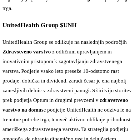
trga.
UnitedHealth Group $UNH
UnitedHealth Group se odlikuje na naslednjih področjih
Zdravstveno varstvo
z odličnim upravljanjem in
inovativnim pristopom k zagotavljanju zdravstvenega
varstva. Podjetje vsako leto preseže 10-odstotno rast
prodaje, dobička in dividend, zaradi česar je ena najbolj
zanesljivih delnic v zdravstveni panogi. S širitvijo storitev
prek podjetja Optum in drugimi prevzemi v
zdravstveno
varstvo na domu
se podjetje UnitedHealth ne odziva le na
trenutne potrebe trga, temveč aktivno oblikuje prihodnost
ameriškega zdravstvenega varstva. Ta strategija podjetju
omogoča, da ohranja dinamično rast in delničarjem