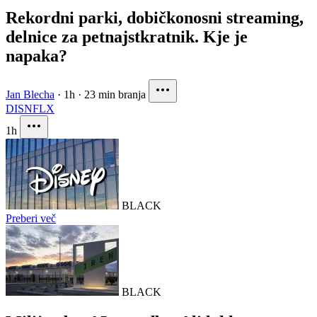
Rekordni parki, dobičkonosni streaming,
delnice za petnajstkratnik. Kje je
napaka?
Jan Blecha
·
1h
·
23 min branja
DIS
NFLX
1h
BLACK
Preberi več
BLACK