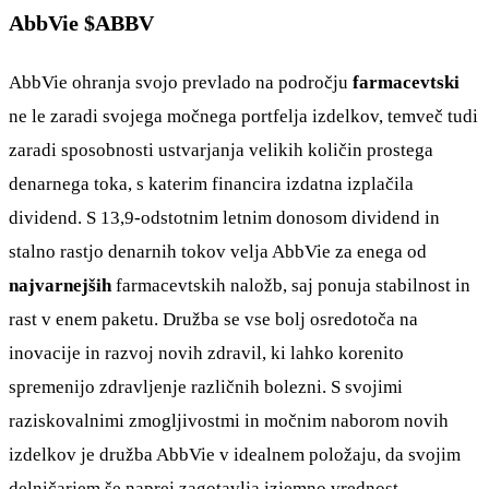
AbbVie $ABBV
AbbVie ohranja svojo prevlado na področju
farmacevtski
ne le zaradi svojega močnega portfelja izdelkov, temveč tudi
zaradi sposobnosti ustvarjanja velikih količin prostega
denarnega toka, s katerim financira izdatna izplačila
dividend. S 13,9-odstotnim letnim donosom dividend in
stalno rastjo denarnih tokov velja AbbVie za enega od
najvarnejših
farmacevtskih naložb, saj ponuja stabilnost in
rast v enem paketu. Družba se vse bolj osredotoča na
inovacije in razvoj novih zdravil, ki lahko korenito
spremenijo zdravljenje različnih bolezni. S svojimi
raziskovalnimi zmogljivostmi in močnim naborom novih
izdelkov je družba AbbVie v idealnem položaju, da svojim
delničarjem še naprej zagotavlja izjemno vrednost.