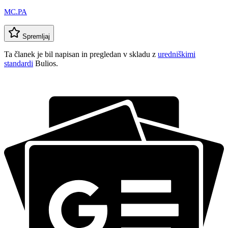
MC.PA
Spremljaj
Ta članek je bil napisan in pregledan v skladu z
uredniškimi
standardi
Bulios.