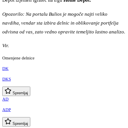
Depot izjemen igralec na trgu
Home Depot.
Opozorilo: Na portalu Bulios je mogoče najti veliko
navdiha, vendar sta izbira delnic in oblikovanje portfelja
odvisna od vas, zato vedno opravite temeljito lastno analizo.
Vir.
Omenjene delnice
DK
DKS
Spremljaj
AD
ADP
Spremljaj