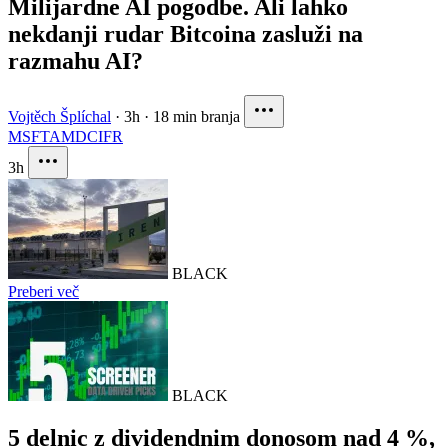
Milijardne AI pogodbe. Ali lahko
nekdanji rudar Bitcoina zasluži na
razmahu AI?
Vojtěch Šplíchal
·
3h
·
18 min branja
MSFT
AMD
CIFR
3h
BLACK
Preberi več
BLACK
5 delnic z dividendnim donosom nad 4 %,