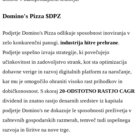
Domino's Pizza $DPZ
Podjetje Domino's Pizza odlikuje sposobnost inoviranja v
zelo konkurenčni panogi.
industrija hitre prehrane
.
Podjetje uspešno izvaja strategije, ki povečujejo
učinkovitost in zadovoljstvo strank, kot sta optimizacija
dobavne verige in razvoj digitalnih platform za naročanje,
kar mu je omogočilo ohraniti visoko rast prihodkov in
dobičkonosnost. S skoraj
20-ODSTOTNO RASTJO CAGR
dividend in znatno rastjo denarnih sredstev iz kapitala
podjetje Domino's ne dokazuje le sposobnosti preživetja v
zahtevnih gospodarskih razmerah, temveč tudi uspešnega
razvoja in širitve na nove trge.