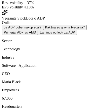
Rev. volatility
1.37%
EPS volatility
4.10%
Vprašajte StockBota o ADP
Online
Je ADP dober nakup zdaj?
Kakšna so glavna tveganja?
Primerjaj ADP vs AMD
Earnings outlook za ADP
Sector
Technology
Industry
Software - Application
CEO
Maria Black
Employees
67,000
Headquarters