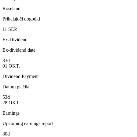
Roseland
Prihajajoči dogodki
11
SEP.
Ex-Dividend
Ex-dividend date
33d
01
OKT.
Dividend Payment
Datum plačila
53d
28
OKT.
Earnings
Upcoming earnings report
80d