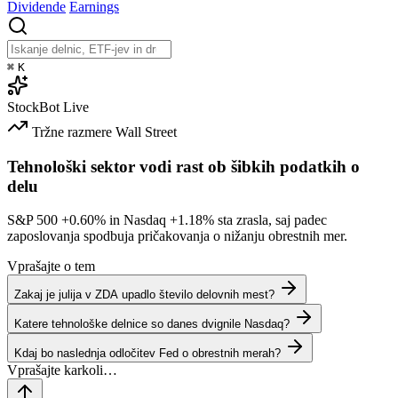
Dividende
Earnings
⌘
K
StockBot
Live
Tržne razmere
Wall Street
Tehnološki sektor vodi rast ob šibkih podatkih o
delu
S&P 500
+0.60%
in Nasdaq
+1.18%
sta zrasla, saj padec
zaposlovanja spodbuja pričakovanja o nižanju obrestnih mer.
Vprašajte o tem
Zakaj je julija v ZDA upadlo število delovnih mest?
Katere tehnološke delnice so danes dvignile Nasdaq?
Kdaj bo naslednja odločitev Fed o obrestnih merah?