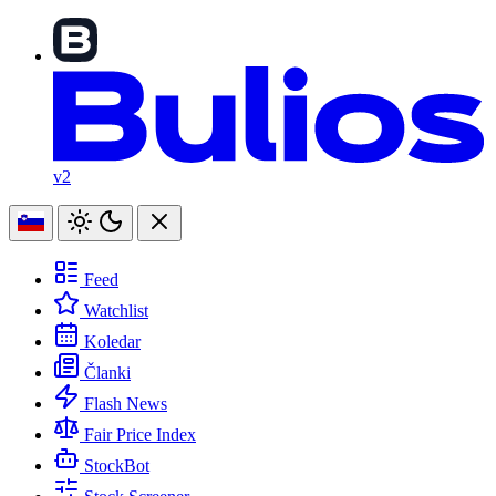
v2
Feed
Watchlist
Koledar
Članki
Flash News
Fair Price Index
StockBot