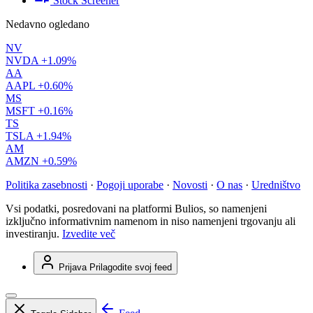
Stock Screener
Nedavno ogledano
NV
NVDA
+1.09%
AA
AAPL
+0.60%
MS
MSFT
+0.16%
TS
TSLA
+1.94%
AM
AMZN
+0.59%
Politika zasebnosti
·
Pogoji uporabe
·
Novosti
·
O nas
·
Uredništvo
Vsi podatki, posredovani na platformi Bulios, so namenjeni
izključno informativnim namenom in niso namenjeni trgovanju ali
investiranju.
Izvedite več
Prijava
Prilagodite svoj feed