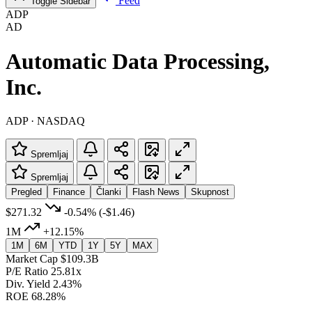
Feed
Toggle Sidebar
ADP
AD
Automatic Data Processing,
Inc.
ADP · NASDAQ
Spremljaj
Spremljaj
Pregled
Finance
Članki
Flash News
Skupnost
$271.32
-0.54%
(-$1.46)
1M
+12.15%
1M
6M
YTD
1Y
5Y
MAX
Market Cap
$109.3B
P/E Ratio
25.81x
Div. Yield
2.43%
ROE
68.28%