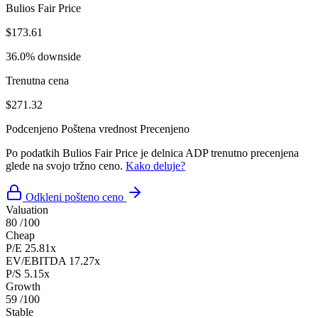
Bulios Fair Price
$173.61
36.0% downside
Trenutna cena
$271.32
Podcenjeno
Poštena vrednost
Precenjeno
Po podatkih Bulios Fair Price je delnica ADP trenutno precenjena
glede na svojo tržno ceno.
Kako deluje?
Odkleni pošteno ceno
Valuation
80
/100
Cheap
P/E
25.81x
EV/EBITDA
17.27x
P/S
5.15x
Growth
59
/100
Stable