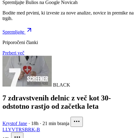
Spremljajte Bulios na Google Novicah
Bodite med prvimi, ki izveste za nove analize, novice in premike na
trgih.
Spremljajte
Priporočeni članki
Preberi več
BLACK
7 zdravstvenih delnic z več kot 30-
odstotno rastjo od začetka leta
Krystof Jane
·
18h
·
21 min branja
LLY
VTRS
BRK-B