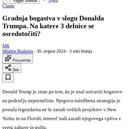
Feed
Toggle Sidebar
Članki
Gradnja bogastva v slogu Donalda
Trumpa. Na katere 3 delnice se
osredotočiti?
MR
Mladen Rudonja
·
30. avgust 2024
·
3 min branja
Povzemite
Deli
Donald Trump je znan po tem, da je znal ustvariti bogastvo
na področju nepremičnin. Njegova naložbena strategija je
postala legendarna ne le zaradi velikih projektov v New
Yorku in na Floridi, temveč tudi zaradi njegovega vpliva v
svetu zabave in golfa.