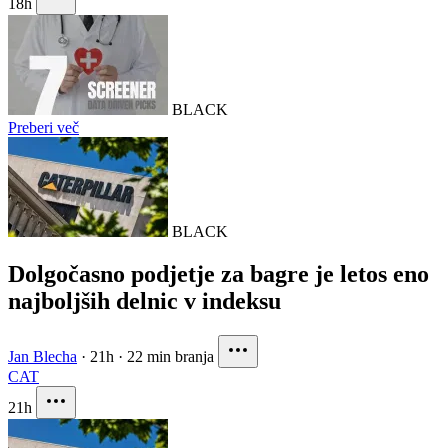
18h
BLACK
Preberi več
BLACK
Dolgočasno podjetje za bagre je letos eno
najboljših delnic v indeksu
Jan Blecha
·
21h
·
22 min branja
CAT
21h