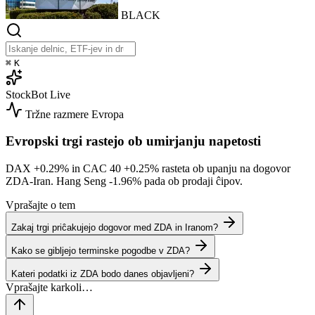
BLACK
⌘
K
StockBot
Live
Tržne razmere
Evropa
Evropski trgi rastejo ob umirjanju napetosti
DAX
+0.29%
in CAC 40
+0.25%
rasteta ob upanju na dogovor
ZDA-Iran. Hang Seng
-1.96%
pada ob prodaji ĉipov.
Vprašajte o tem
Zakaj trgi priĉakujejo dogovor med ZDA in Iranom?
Kako se gibljejo terminske pogodbe v ZDA?
Kateri podatki iz ZDA bodo danes objavljeni?