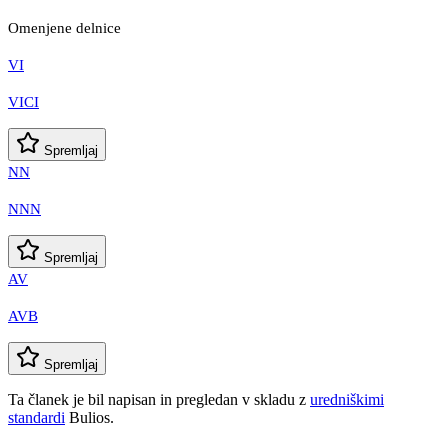
Omenjene delnice
VI
VICI
Spremljaj
NN
NNN
Spremljaj
AV
AVB
Spremljaj
Ta članek je bil napisan in pregledan v skladu z
uredniškimi
standardi
Bulios.