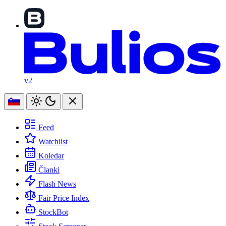
v2
Feed
Watchlist
Koledar
Članki
Flash News
Fair Price Index
StockBot