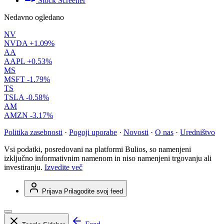
Stock Screener
Nedavno ogledano
NV
NVDA
+1.09%
AA
AAPL
+0.53%
MS
MSFT
-1.79%
TS
TSLA
-0.58%
AM
AMZN
-3.17%
Politika zasebnosti
·
Pogoji uporabe
·
Novosti
·
O nas
·
Uredništvo
Vsi podatki, posredovani na platformi Bulios, so namenjeni
izključno informativnim namenom in niso namenjeni trgovanju ali
investiranju.
Izvedite več
Prijava
Prilagodite svoj feed