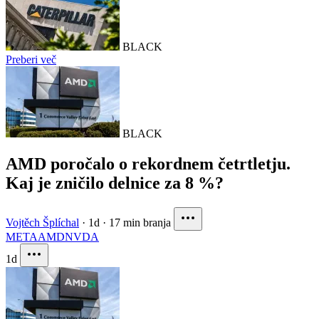
BLACK
Preberi več
BLACK
AMD poročalo o rekordnem četrtletju.
Kaj je zničilo delnice za 8 %?
Vojtěch Šplíchal
·
1d
·
17 min branja
META
AMD
NVDA
1d