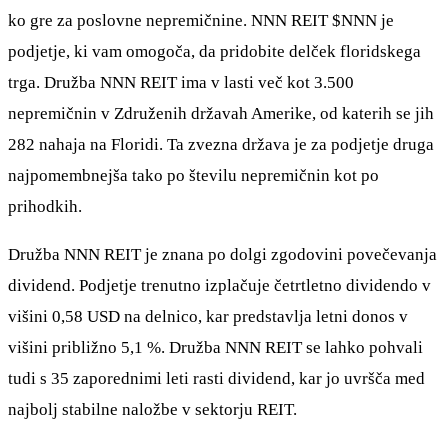
ko gre za poslovne nepremičnine. NNN REIT
$NNN
je
podjetje, ki vam omogoča, da pridobite delček floridskega
trga. Družba NNN REIT ima v lasti več kot 3.500
nepremičnin v Združenih državah Amerike, od katerih se jih
282 nahaja na Floridi. Ta zvezna država je za podjetje druga
najpomembnejša tako po številu nepremičnin kot po
prihodkih.
Družba NNN REIT je znana po dolgi zgodovini povečevanja
dividend. Podjetje trenutno izplačuje četrtletno dividendo v
višini 0,58 USD na delnico, kar predstavlja letni donos v
višini približno 5,1 %. Družba NNN REIT se lahko pohvali
tudi s 35 zaporednimi leti rasti dividend, kar jo uvršča med
najbolj stabilne naložbe v sektorju REIT.