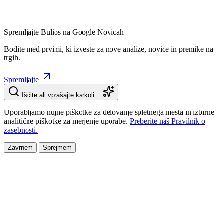
Spremljajte Bulios na Google Novicah
Bodite med prvimi, ki izveste za nove analize, novice in premike na
trgih.
Spremljajte
Iščite ali vprašajte karkoli…
Uporabljamo nujne piškotke za delovanje spletnega mesta in izbirne
analitične piškotke za merjenje uporabe.
Preberite naš Pravilnik o
zasebnosti.
Zavrnem
Sprejmem