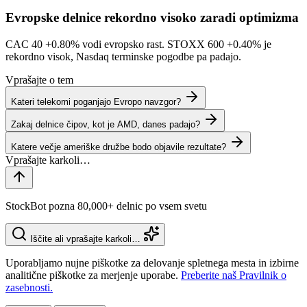
Evropske delnice rekordno visoko zaradi optimizma
CAC 40
+0.80%
vodi evropsko rast. STOXX 600
+0.40%
je
rekordno visok, Nasdaq terminske pogodbe pa padajo.
Vprašajte o tem
Kateri telekomi poganjajo Evropo navzgor?
Zakaj delnice čipov, kot je AMD, danes padajo?
Katere večje ameriške družbe bodo objavile rezultate?
StockBot pozna 80,000+ delnic po vsem svetu
Iščite ali vprašajte karkoli…
Uporabljamo nujne piškotke za delovanje spletnega mesta in izbirne
analitične piškotke za merjenje uporabe.
Preberite naš Pravilnik o
zasebnosti.