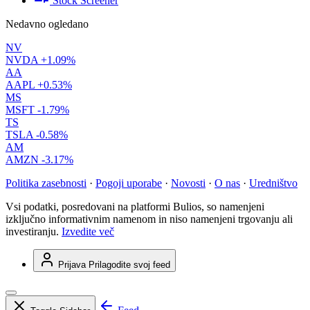
Stock Screener
Nedavno ogledano
NV
NVDA
+1.09%
AA
AAPL
+0.53%
MS
MSFT
-1.79%
TS
TSLA
-0.58%
AM
AMZN
-3.17%
Politika zasebnosti
·
Pogoji uporabe
·
Novosti
·
O nas
·
Uredništvo
Vsi podatki, posredovani na platformi Bulios, so namenjeni
izključno informativnim namenom in niso namenjeni trgovanju ali
investiranju.
Izvedite več
Prijava
Prilagodite svoj feed