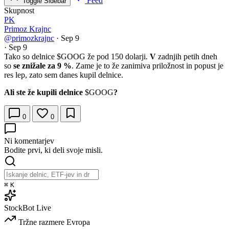
Feed
Toggle Sidebar
Skupnost
PK
Primoz Krajnc
@primozkrajnc
·
Sep 9
·
Sep 9
Tako so delnice
$GOOG
že pod 150 dolarji.
V
zadnjih petih dneh
so
se znižale za 9 %
. Zame je to že zanimiva priložnost in popust je
res lep, zato sem danes kupil delnice.
Ali ste že kupili delnice
$GOOG
?
0
0
Ni komentarjev
Bodite prvi, ki deli svoje misli.
⌘
K
StockBot
Live
Tržne razmere
Evropa