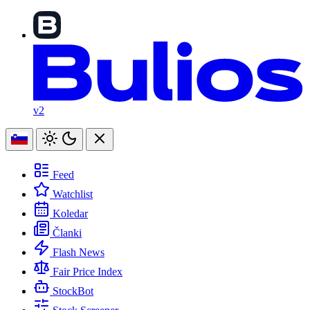
v2
Feed
Watchlist
Koledar
Članki
Flash News
Fair Price Index
StockBot