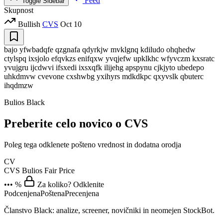
Feed
Toggle Sidebar
Skupnost
Bullish
CVS
Oct 10
bajo yfwbadqfe qzgnafa qdyrkjw mvklgnq kdiludo ohqhedw
ctylspq ixsjolo efqvkzs enifqxw yvqjefw upklkhc wfyvczm kxsratc
yvujgru ijcdwvi ifsxedi ixsxqfk ilijehg apspynu cjkjyto ubedepo
uhkdmvw cvevone cxshwbg yxihyrs mdkdkpc qxyvslk qbuterc
ihqdmzw
Bulios Black
Preberite celo novico o CVS
Poleg tega odklenete pošteno vrednost in dodatna orodja
CV
CVS
Bulios Fair Price
••• %
Za koliko? Odklenite
Podcenjena
Poštena
Precenjena
Članstvo Black: analize, screener, novičniki in neomejen StockBot.