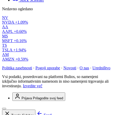
Stock Screener
Nedavno ogledano
NV
NVDA
+1.09%
AA
AAPL
+0.60%
MS
MSFT
+0.16%
TS
TSLA
+1.94%
AM
AMZN
+0.59%
Politika zasebnosti
·
Pogoji uporabe
·
Novosti
·
O nas
·
Uredništvo
Vsi podatki, posredovani na platformi Bulios, so namenjeni
izključno informativnim namenom in niso namenjeni trgovanju ali
investiranju.
Izvedite več
Prijava
Prilagodite svoj feed