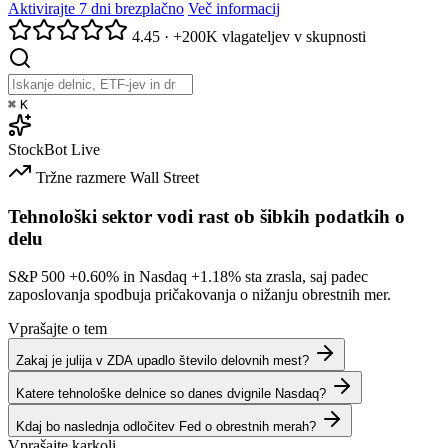
Aktivirajte 7 dni brezplačno
Več informacij
4.45
·
+200K vlagateljev v skupnosti
⌘
K
StockBot
Live
Tržne razmere
Wall Street
Tehnološki sektor vodi rast ob šibkih podatkih o
delu
S&P 500
+0.60%
in Nasdaq
+1.18%
sta zrasla, saj padec
zaposlovanja spodbuja pričakovanja o nižanju obrestnih mer.
Vprašajte o tem
Zakaj je julija v ZDA upadlo število delovnih mest?
Katere tehnološke delnice so danes dvignile Nasdaq?
Kdaj bo naslednja odločitev Fed o obrestnih merah?