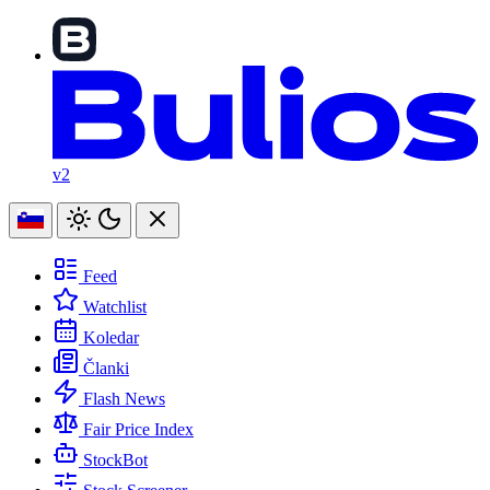
v2
Feed
Watchlist
Koledar
Članki
Flash News
Fair Price Index
StockBot