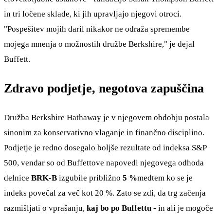
in tri ločene sklade, ki jih upravljajo njegovi otroci.
"Pospešitev mojih daril nikakor ne odraža spremembe
mojega mnenja o možnostih družbe Berkshire," je dejal
Buffett.
Zdravo podjetje, negotova zapuščina
Družba Berkshire Hathaway je v njegovem obdobju postala
sinonim za konservativno vlaganje in finančno disciplino.
Podjetje je redno dosegalo boljše rezultate od indeksa S&P
500, vendar so od Buffettove napovedi njegovega odhoda
delnice
BRK-B
izgubile približno
5 %
medtem ko se je
indeks povečal za več kot 20 %. Zato se zdi, da trg začenja
razmišljati o vprašanju,
kaj bo po Buffettu
- in ali je mogoče