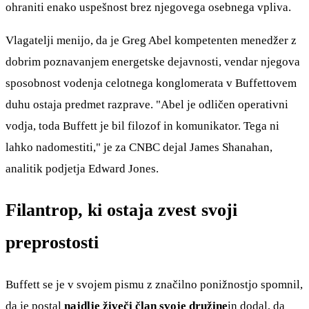
ohraniti enako uspešnost brez njegovega osebnega vpliva.
Vlagatelji menijo, da je Greg Abel kompetenten menedžer z
dobrim poznavanjem energetske dejavnosti, vendar njegova
sposobnost vodenja celotnega konglomerata v Buffettovem
duhu ostaja predmet razprave. "Abel je odličen operativni
vodja, toda Buffett je bil filozof in komunikator. Tega ni
lahko nadomestiti," je za CNBC dejal James Shanahan,
analitik podjetja Edward Jones.
Filantrop, ki ostaja zvest svoji
preprostosti
Buffett se je v svojem pismu z značilno ponižnostjo spomnil,
da je postal
najdlje živeči član svoje družine
in dodal, da