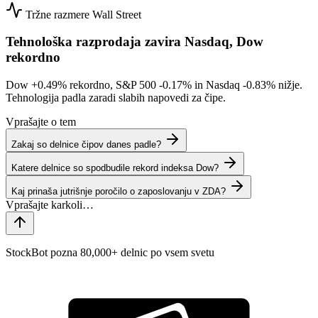
Tržne razmere
Wall Street
Tehnološka razprodaja zavira Nasdaq, Dow
rekordno
Dow
+0.49%
rekordno, S&P 500
-0.17%
in Nasdaq
-0.83%
nižje.
Tehnologija padla zaradi slabih napovedi za čipe.
Vprašajte o tem
Zakaj so delnice čipov danes padle?
Katere delnice so spodbudile rekord indeksa Dow?
Kaj prinaša jutrišnje poročilo o zaposlovanju v ZDA?
StockBot pozna 80,000+ delnic po vsem svetu