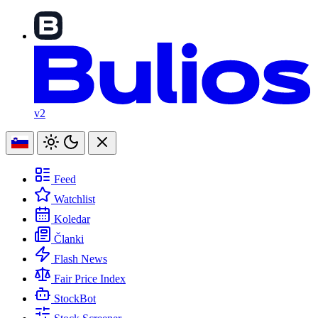
v2
Feed
Watchlist
Koledar
Članki
Flash News
Fair Price Index
StockBot