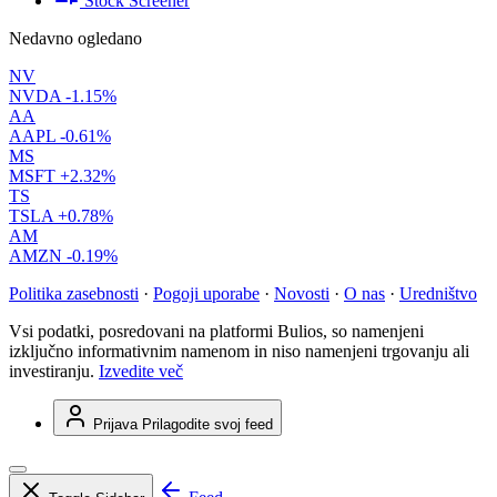
Stock Screener
Nedavno ogledano
NV
NVDA
-1.15%
AA
AAPL
-0.61%
MS
MSFT
+2.32%
TS
TSLA
+0.78%
AM
AMZN
-0.19%
Politika zasebnosti
·
Pogoji uporabe
·
Novosti
·
O nas
·
Uredništvo
Vsi podatki, posredovani na platformi Bulios, so namenjeni
izključno informativnim namenom in niso namenjeni trgovanju ali
investiranju.
Izvedite več
Prijava
Prilagodite svoj feed