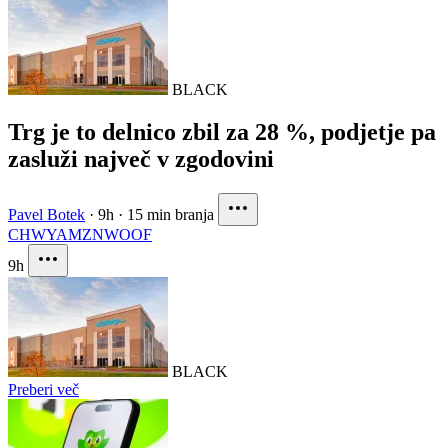
BLACK
Trg je to delnico zbil za 28 %, podjetje pa
zasluži največ v zgodovini
Pavel Botek
·
9h
·
15 min branja
CHWY
AMZN
WOOF
9h
BLACK
Preberi več