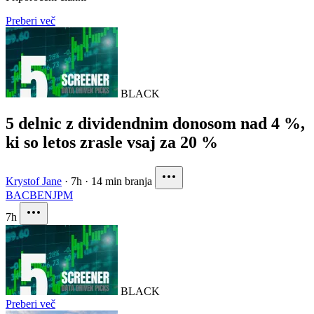
Preberi več
BLACK
5 delnic z dividendnim donosom nad 4 %,
ki so letos zrasle vsaj za 20 %
Krystof Jane
·
7h
·
14 min branja
BAC
BEN
JPM
7h
BLACK
Preberi več