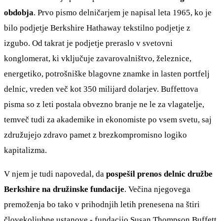
obdobja
. Prvo pismo delničarjem je napisal leta 1965, ko je
bilo podjetje Berkshire Hathaway tekstilno podjetje z
izgubo. Od takrat je podjetje preraslo v svetovni
konglomerat, ki vključuje zavarovalništvo, železnice,
energetiko, potrošniške blagovne znamke in lasten portfelj
delnic, vreden več kot 350 milijard dolarjev. Buffettova
pisma so z leti postala obvezno branje ne le za vlagatelje,
temveč tudi za akademike in ekonomiste po vsem svetu, saj
združujejo zdravo pamet z brezkompromisno logiko
kapitalizma.
V njem je tudi napovedal, da
pospešil prenos delnic družbe
Berkshire na družinske fundacije
. Večina njegovega
premoženja bo tako v prihodnjih letih prenesena na štiri
človekoljubne ustanove - fundacijo Susan Thompson Buffett