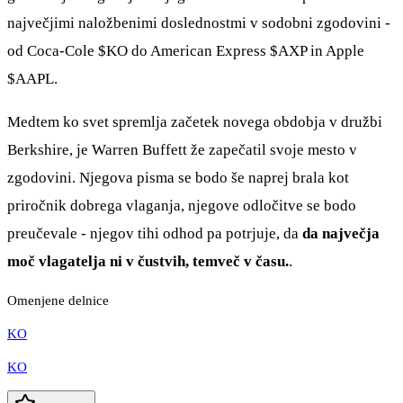
največjimi naložbenimi doslednostmi v sodobni zgodovini -
od Coca-Cole
$KO
do American Express
$AXP
in Apple
$AAPL
.
Medtem ko svet spremlja začetek novega obdobja v družbi
Berkshire, je Warren Buffett že zapečatil svoje mesto v
zgodovini. Njegova pisma se bodo še naprej brala kot
priročnik dobrega vlaganja, njegove odločitve se bodo
preučevale - njegov tihi odhod pa potrjuje, da
da največja
moč vlagatelja ni v čustvih, temveč v času.
.
Omenjene delnice
KO
KO