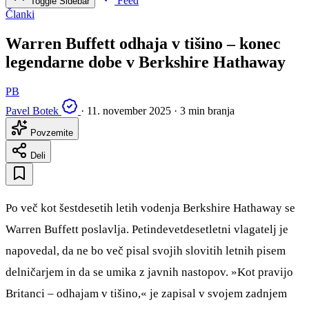
Feed
Toggle Sidebar
Članki
Warren Buffett odhaja v tišino – konec
legendarne dobe v Berkshire Hathaway
PB
Pavel Botek
·
11. november 2025
·
3 min branja
Povzemite
Deli
Po več kot šestdesetih letih vodenja Berkshire Hathaway se
Warren Buffett poslavlja. Petindevetdesetletni vlagatelj je
napovedal, da ne bo več pisal svojih slovitih letnih pisem
delničarjem in da se umika z javnih nastopov. »Kot pravijo
Britanci – odhajam v tišino,« je zapisal v svojem zadnjem