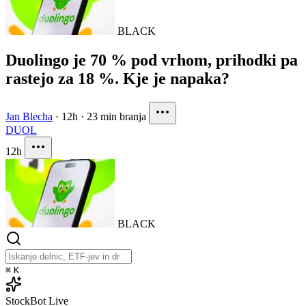
BLACK
Duolingo je 70 % pod vrhom, prihodki pa
rastejo za 18 %. Kje je napaka?
Jan Blecha
·
12h
·
23 min branja
DUOL
12h
BLACK
⌘
K
StockBot
Live