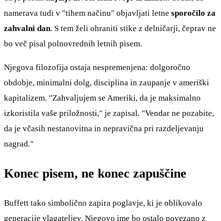
namerava tudi v "tihem načinu" objavljati letne
sporočilo za
zahvalni dan
. S tem želi ohraniti stike z delničarji, čeprav ne
bo več pisal polnovrednih letnih pisem.
Njegova filozofija ostaja nespremenjena: dolgoročno
obdobje, minimalni dolg, disciplina in zaupanje v ameriški
kapitalizem. "Zahvaljujem se Ameriki, da je maksimalno
izkoristila vaše priložnosti," je zapisal. "Vendar ne pozabite,
da je včasih nestanovitna in nepravična pri razdeljevanju
nagrad."
Konec pisem, ne konec zapuščine
Buffett tako simbolično zapira poglavje, ki je oblikovalo
generacije vlagateljev. Njegovo ime bo ostalo povezano z