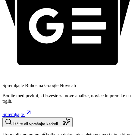
Spremljajte Bulios na Google Novicah
Bodite med prvimi, ki izveste za nove analize, novice in premike na
trgih.
Spremljajte
Iščite ali vprašajte karkoli…
Uporabljamo nujne piškotke za delovanje spletnega mesta in izbirne