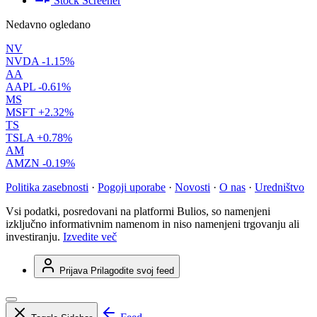
Stock Screener
Nedavno ogledano
NV
NVDA
-1.15%
AA
AAPL
-0.61%
MS
MSFT
+2.32%
TS
TSLA
+0.78%
AM
AMZN
-0.19%
Politika zasebnosti
·
Pogoji uporabe
·
Novosti
·
O nas
·
Uredništvo
Vsi podatki, posredovani na platformi Bulios, so namenjeni
izključno informativnim namenom in niso namenjeni trgovanju ali
investiranju.
Izvedite več
Prijava
Prilagodite svoj feed