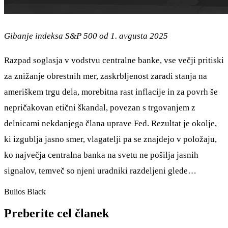
Gibanje indeksa S&P 500 od 1. avgusta 2025
Razpad soglasja v vodstvu centralne banke, vse večji pritiski
za znižanje obrestnih mer, zaskrbljenost zaradi stanja na
ameriškem trgu dela, morebitna rast inflacije in za povrh še
nepričakovan etični škandal, povezan s trgovanjem z
delnicami nekdanjega člana uprave Fed. Rezultat je okolje,
ki izgublja jasno smer, vlagatelji pa se znajdejo v položaju,
ko največja centralna banka na svetu ne pošilja jasnih
signalov, temveč so njeni uradniki razdeljeni glede…
Bulios Black
Preberite cel članek