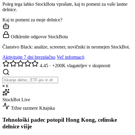
Poleg tega lahko StockBota vprašate, kaj to pomeni za vaše lastne
delnice.
Kaj to pomeni za moje delnice?
Odklenite odgovor StockBota
Članstvo Black: analize, screener, novičniki in neomejen StockBot.
Aktivirajte 7 dni brezplačno
Več informacij
4.45
·
+200K vlagateljev v skupnosti
⌘
K
StockBot
Live
Tržne razmere
Kitajska
Tehnološki padec potopil Hong Kong, celinske
delnice višje