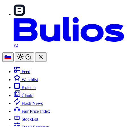
v2
Feed
Watchlist
Koledar
Članki
Flash News
Fair Price Index
StockBot