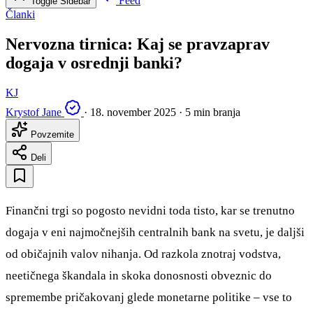
Feed
Toggle Sidebar
Članki
Nervozna tirnica: Kaj se pravzaprav
dogaja v osrednji banki?
KJ
Krystof Jane
·
18. november 2025
·
5 min branja
Povzemite
Deli
Finančni trgi so pogosto nevidni toda tisto, kar se trenutno
dogaja v eni najmočnejših centralnih bank na svetu, je daljši
od običajnih valov nihanja. Od razkola znotraj vodstva,
neetičnega škandala in skoka donosnosti obveznic do
spremembe pričakovanj glede monetarne politike – vse to