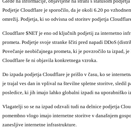
Glede na informacije, objavljene na strani s statusom podjetja
Podjetje Cloudflare je sporočilo, da je okoli 6.20 po vzhodne
omrežij. Podjetja, ki so odvisna od storitev podjetja Cloudflar
Cloudflare
$NET
je eno od ključnih podjetij za internetno in
prometa. Podjetje svoje stranke ščiti pred napadi DDoS (distri
Povečanje neobičajnega prometa, ki je povzročilo ta izpad, je
Cloudflare še ni objavila konkretnega vzroka.
Do izpada podjetja Cloudflare je prišlo v času, ko se interne
je trajal ves dan in vplival na številne spletne storitve, sledil
posledice, ki jih imajo lahko globalni izpadi na uporabniško 
Vlagatelji so se na izpad odzvali tudi na delnice podjetja Clo
pomembno vlogo imajo internetne storitve v današnjem gospoda
zanesljive internetne infrastrukture.