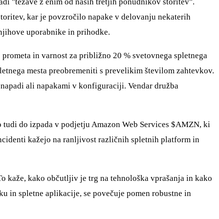
adi "težave z enim od naših tretjih ponudnikov storitev".
toritev, kar je povzročilo napake v delovanju nekaterih
a njihove uporabnike in prihodke.
e prometa in varnost za približno 20 % svetovnega spletnega
spletnega mesta preobremeniti s prevelikim številom zahtevkov.
 napadi ali napakami v konfiguraciji. Vendar družba
šlo tudi do izpada v podjetju Amazon Web Services
$AMZN
, ki
ncidenti kažejo na ranljivost različnih spletnih platform in
To kaže, kako občutljiv je trg na tehnološka vprašanja in kako
u in spletne aplikacije, se povečuje pomen robustne in