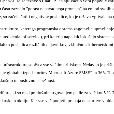
 OpenAI, so se težave s ChatGPT in aplikacijo Sora pojavile zar
m času zaznalo "porast nenavadnega prometa" na eni od svojih s
e, so začela čutiti negativne posledice, ko je težava vplivala n
frastrukturo, katerega programska oprema zagotavlja upravljanj
buted denial of service), pri katerih napadalci skušajo sistem 
 lahko posledica različnih dejavnikov, vključno s kibernetskimi
tna infrastruktura sooča z vse večjim pritiskom. Nedavno je pri
 pa je globalni izpad storitev Microsoft Azure
$MSFT
in 365. Ti i
izkušnjo in poslovno uspešnost.
udflare, ki so med predtržnim trgovanjem padle za več kot 5 %. 
rskem okolju. Ker vse več podjetij prehaja na storitve v oblak