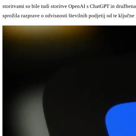
storitvami so bile tudi storitve OpenAI s ChatGPT in družbena p
sprožila razprave o odvisnosti številnih podjetij od te ključne 