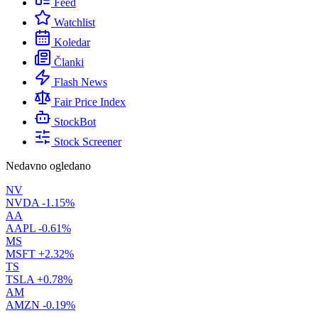
Feed
Watchlist
Koledar
Članki
Flash News
Fair Price Index
StockBot
Stock Screener
Nedavno ogledano
NV
NVDA
-1.15%
AA
AAPL
-0.61%
MS
MSFT
+2.32%
TS
TSLA
+0.78%
AM
AMZN
-0.19%