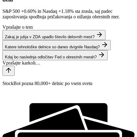
S&P 500
+0.60%
in Nasdaq
+1.18%
sta zrasla, saj padec
zaposlovanja spodbuja pričakovanja o nižanju obrestnih mer.
Vprašajte o tem
Zakaj je julija v ZDA upadlo število delovnih mest?
Katere tehnološke delnice so danes dvignile Nasdaq?
Kdaj bo naslednja odločitev Fed o obrestnih merah?
StockBot pozna 80,000+ delnic po vsem svetu