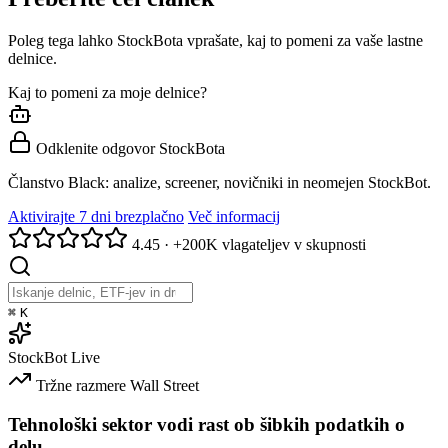
Poleg tega lahko StockBota vprašate, kaj to pomeni za vaše lastne
delnice.
Kaj to pomeni za moje delnice?
Odklenite odgovor StockBota
Članstvo Black: analize, screener, novičniki in neomejen StockBot.
Aktivirajte 7 dni brezplačno
Več informacij
4.45
·
+200K vlagateljev v skupnosti
⌘
K
StockBot
Live
Tržne razmere
Wall Street
Tehnološki sektor vodi rast ob šibkih podatkih o
delu