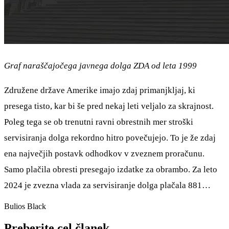
Graf naraščajočega javnega dolga ZDA od leta 1999
Združene države Amerike imajo zdaj primanjkljaj, ki
presega tisto, kar bi še pred nekaj leti veljalo za skrajnost.
Poleg tega se ob trenutni ravni obrestnih mer stroški
servisiranja dolga rekordno hitro povečujejo. To je že zdaj
ena največjih postavk odhodkov v zveznem proračunu.
Samo plačila obresti presegajo izdatke za obrambo. Za leto
2024 je zvezna vlada za servisiranje dolga plačala 881…
Bulios Black
Preberite cel članek