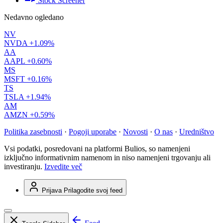
Stock Screener
Nedavno ogledano
NV
NVDA
+1.09%
AA
AAPL
+0.60%
MS
MSFT
+0.16%
TS
TSLA
+1.94%
AM
AMZN
+0.59%
Politika zasebnosti
·
Pogoji uporabe
·
Novosti
·
O nas
·
Uredništvo
Vsi podatki, posredovani na platformi Bulios, so namenjeni
izključno informativnim namenom in niso namenjeni trgovanju ali
investiranju.
Izvedite več
Prijava
Prilagodite svoj feed