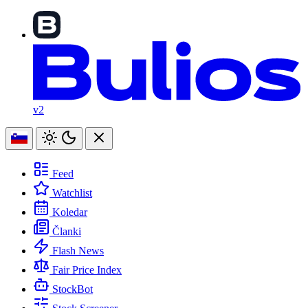
v2
Feed
Watchlist
Koledar
Članki
Flash News
Fair Price Index
StockBot