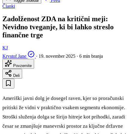
Feed
Toggle Sidebar
Članki
Zadolženost ZDA na kritični meji:
Nevidno tveganje, ki bi lahko streslo
finančne trge
KJ
Krystof Jane
·
19. november 2025
·
6 min branja
Povzemite
Deli
Ameriški javni dolg je dosegel raven, kjer so proračunski
pritiski že vidni v praktično vsakem segmentu ekonomije.
Stroški služenja dolga se širijo hitreje kot prihodki, zaradi
česar se zmanjšuje manevrski prostor za ključne državne