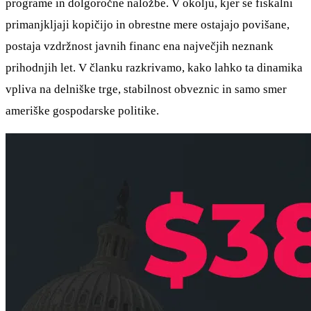
programe in dolgoročne naložbe. V okolju, kjer se fiskalni
primanjkljaji kopičijo in obrestne mere ostajajo povišane,
postaja vzdržnost javnih financ ena največjih neznank
prihodnjih let. V članku razkrivamo, kako lahko ta dinamika
vpliva na delniške trge, stabilnost obveznic in samo smer
ameriške gospodarske politike.