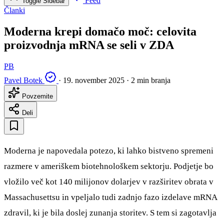
Feed
Toggle Sidebar
Članki
Moderna krepi domačo moč: celovita
proizvodnja mRNA se seli v ZDA
PB
Pavel Botek
·
19. november 2025
·
2 min branja
Povzemite
Deli
Moderna je napovedala potezo, ki lahko bistveno spremeni
razmere v ameriškem biotehnološkem sektorju. Podjetje bo
vložilo več kot 140 milijonov dolarjev v razširitev obrata v
Massachusettsu in vpeljalo tudi zadnjo fazo izdelave mRNA
zdravil, ki je bila doslej zunanja storitev. S tem si zagotavlja