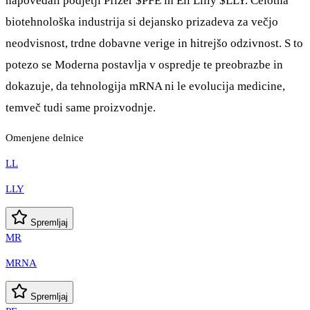
napovedali podjetji Pfizer
$PFE
in Eli Lilly
$LLY
. Celotna
biotehnološka industrija si dejansko prizadeva za večjo
neodvisnost, trdne dobavne verige in hitrejšo odzivnost. S to
potezo se Moderna postavlja v ospredje te preobrazbe in
dokazuje, da tehnologija mRNA ni le evolucija medicine,
temveč tudi same proizvodnje.
Omenjene delnice
LL
LLY
Spremljaj
MR
MRNA
Spremljaj