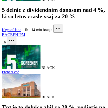
5 delnic z dividendnim donosom nad 4 %,
ki so letos zrasle vsaj za 20 %
Krystof Jane
·
1h
·
14 min branja
BAC
BEN
JPM
1h
BLACK
Preberi več
BLACK
Trg je to delnico zbil za 28 %, podjetje pa