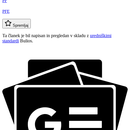
PF
PFE
Spremljaj
Ta članek je bil napisan in pregledan v skladu z
uredniškimi
standardi
Bulios.