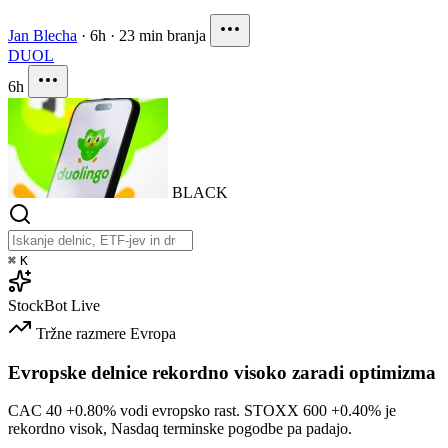
Jan Blecha
·
6h
·
23 min branja
DUOL
6h
BLACK
⌘
K
StockBot
Live
Tržne razmere
Evropa
Evropske delnice rekordno visoko zaradi optimizma
CAC 40
+0.80%
vodi evropsko rast. STOXX 600
+0.40%
je
rekordno visok, Nasdaq terminske pogodbe pa padajo.