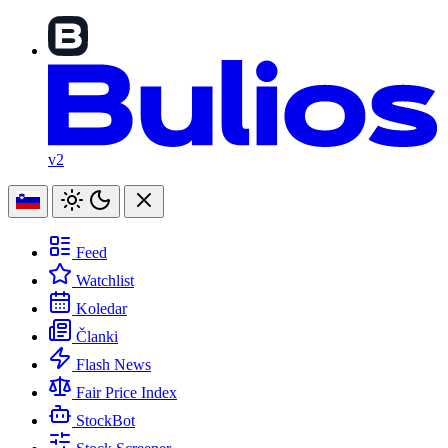
v2
Feed
Watchlist
Koledar
Članki
Flash News
Fair Price Index
StockBot