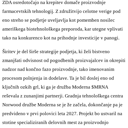
ZDA osredotočajo na krepitev domače proizvodnje
farmacevtskih tehnologij. Z združitvijo celotne verige pod
eno streho se podjetje uveljavlja kot pomemben nosilec
ameriškega biotehnološkega preporoda, kar utegne vplivati
tako na konkurenco kot na prihodnje investicije v panogi.
Širitev je del širše strategije podjetja, ki želi bistveno
zmanjšati odvisnost od pogodbenih proizvajalcev in okrepiti
nadzor nad končno fazo proizvodnje, tako imenovanim
procesom polnjenja in dodelave. Ta je bil doslej eno od
ključnih ozkih grl, ki ga je družba Moderna
$MRNA
reševala z zunanjimi partnerji. Gradnja tehnološkega centra
Norwood družbe Moderna se je že začela, dokončanje pa je
predvideno v prvi polovici leta 2027. Projekt bo ustvaril na
stotine specializiranih delovnih mest za proizvodnjo