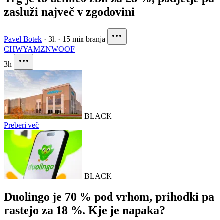
zasluži največ v zgodovini
Pavel Botek
·
3h
·
15 min branja
CHWY
AMZN
WOOF
3h
BLACK
Preberi več
BLACK
Duolingo je 70 % pod vrhom, prihodki pa
rastejo za 18 %. Kje je napaka?