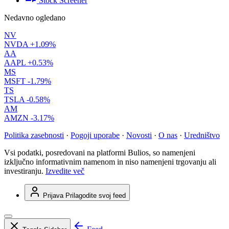
Stock Screener
Nedavno ogledano
NV
NVDA
+1.09%
AA
AAPL
+0.53%
MS
MSFT
-1.79%
TS
TSLA
-0.58%
AM
AMZN
-3.17%
Politika zasebnosti
·
Pogoji uporabe
·
Novosti
·
O nas
·
Uredništvo
Vsi podatki, posredovani na platformi Bulios, so namenjeni
izključno informativnim namenom in niso namenjeni trgovanju ali
investiranju.
Izvedite več
Prijava
Prilagodite svoj feed