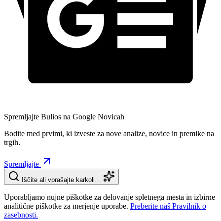
Spremljajte Bulios na Google Novicah
Bodite med prvimi, ki izveste za nove analize, novice in premike na
trgih.
Spremljajte
Iščite ali vprašajte karkoli…
Uporabljamo nujne piškotke za delovanje spletnega mesta in izbirne
analitične piškotke za merjenje uporabe.
Preberite naš Pravilnik o
zasebnosti.