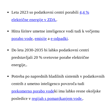
Leta 2023 so podatkovni centri porabili
4,4 %
električne energije v ZDA.
.
Hitra širitev umetne inteligence vodi tudi k večjemu
porabo vode
,
emisije
a
e-odpadki
.
Do leta 2030-2035 bi lahko podatkovni centri
predstavljali 20 % svetovne porabe električne
energije,.
Potreba po naprednih hladilnih sistemih v podatkovnih
centrih z umetno inteligenco povzroča tudi
prekomerno porabo vode
ki ima lahko resne okoljske
posledice v
regijah s pomanjkanjem vode.
.