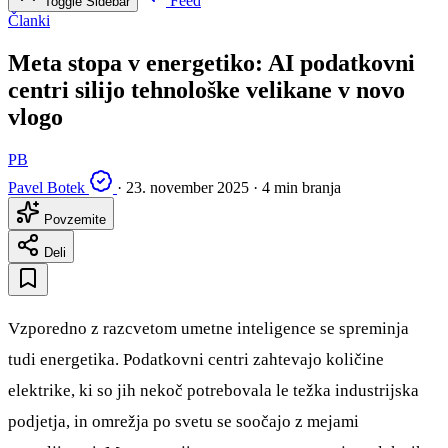
Feed
Toggle Sidebar
Članki
Meta stopa v energetiko: AI podatkovni
centri silijo tehnološke velikane v novo
vlogo
PB
Pavel Botek
·
23. november 2025
·
4 min branja
Povzemite
Deli
Vzporedno z razcvetom umetne inteligence se spreminja
tudi energetika. Podatkovni centri zahtevajo količine
elektrike, ki so jih nekoč potrebovala le težka industrijska
podjetja, in omrežja po svetu se soočajo z mejami