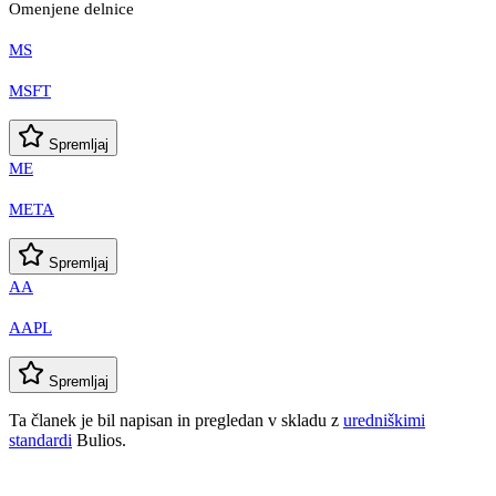
Omenjene delnice
MS
MSFT
Spremljaj
ME
META
Spremljaj
AA
AAPL
Spremljaj
Ta članek je bil napisan in pregledan v skladu z
uredniškimi
standardi
Bulios.