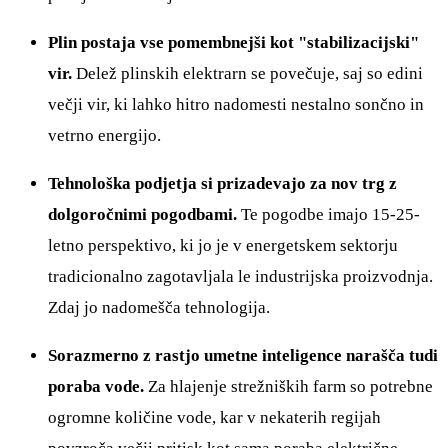
Plin postaja vse pomembnejši kot "stabilizacijski"
vir.
Delež plinskih elektrarn se povečuje, saj so edini
večji vir, ki lahko hitro nadomesti nestalno sončno in
vetrno energijo.
Tehnološka podjetja si prizadevajo za nov trg z
dolgoročnimi pogodbami.
Te pogodbe imajo 15-25-
letno perspektivo, ki jo je v energetskem sektorju
tradicionalno zagotavljala le industrijska proizvodnja.
Zdaj jo nadomešča tehnologija.
Sorazmerno z rastjo umetne inteligence narašča tudi
poraba vode.
Za hlajenje strežniških farm so potrebne
ogromne količine vode, kar v nekaterih regijah