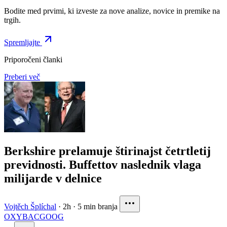
Bodite med prvimi, ki izveste za nove analize, novice in premike na
trgih.
Spremljajte
Priporočeni članki
Preberi več
Berkshire prelamuje štirinajst četrtletij
previdnosti. Buffettov naslednik vlaga
milijarde v delnice
Vojtěch Šplíchal
·
2h
·
5 min branja
OXY
BAC
GOOG