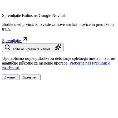
Spremljajte Bulios na Google Novicah
Bodite med prvimi, ki izveste za nove analize, novice in premike na
trgih.
Spremljajte
Iščite ali vprašajte karkoli…
Uporabljamo nujne piškotke za delovanje spletnega mesta in izbirne
analitične piškotke za merjenje uporabe.
Preberite naš Pravilnik o
zasebnosti.
Zavrnem
Sprejmem