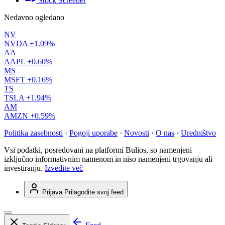
Stock Screener
Nedavno ogledano
NV
NVDA
+1.09%
AA
AAPL
+0.60%
MS
MSFT
+0.16%
TS
TSLA
+1.94%
AM
AMZN
+0.59%
Politika zasebnosti
·
Pogoji uporabe
·
Novosti
·
O nas
·
Uredništvo
Vsi podatki, posredovani na platformi Bulios, so namenjeni
izključno informativnim namenom in niso namenjeni trgovanju ali
investiranju.
Izvedite več
Prijava
Prilagodite svoj feed