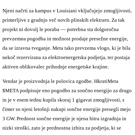
Njeni načrti za kampus v Louisiani vključujejo zmogljivosti,
primerljive z gradnjo več novih plinskih elektrarn. Za tak
projekt ni dovolj le poraba — potrebna sta dolgoročna
prevzemna pogodba in možnost prodaje presežne energije,
da se izravna tveganje. Meta tako prevzema vlogo, ki je bila
nekoč rezervirana za elektroenergetska podjetja, ter postaja
aktiven oblikovalec prihodnje energetske krajine.
Vendar je proizvodnja le polovica zgodbe. HkratiMeta
$META
podpisuje eno pogodbo za sončno energijo za drugo
in je v enem tednu kupila skoraj 1 gigavat zmogljivosti, s
čimer so njeni letošnji nakupi sončne energije presegli mejo
3 GW. Prednost sončne energije je njena hitra izgradnja in
nizki stroški, zato je prednostna izbira za podjetja, ki se