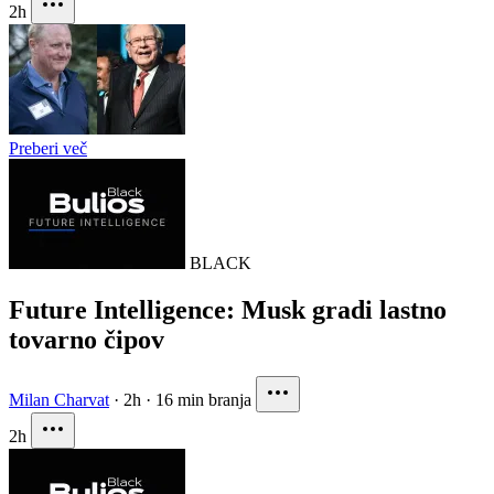
2h
Preberi več
BLACK
Future Intelligence: Musk gradi lastno
tovarno čipov
Milan Charvat
·
2h
·
16 min branja
2h