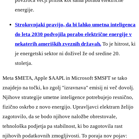
povzroča večji pritisk kot sama poraba električne
energije.
Strokovnjaki pravijo, da bi lahko umetna inteligenca
do leta 2030 podvojila porabo električne energije v
nekaterih ameriških zveznih državah.
To je hitrost, ki
je energetski sektor ni doživel že od sredine 20.
stoletja.
Meta
$META
, Apple
$AAPL
in Microsoft
$MSFT
se tako
znajdejo na točki, ko zgolj "izravnava" emisij ni več dovolj.
Njihove strategije umetne inteligence potrebujejo resnično,
fizično oskrbo z novo energijo. Upravljavci elektrarn želijo
zagotovilo, da se bodo njihove naložbe obrestovale,
tehnološka podjetja pa stabilnost, ki bo zagotovila rast
njihovih podatkovnih zmogljivosti. To poraja nov pojav: