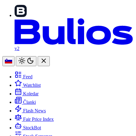
v2
Feed
Watchlist
Koledar
Članki
Flash News
Fair Price Index
StockBot