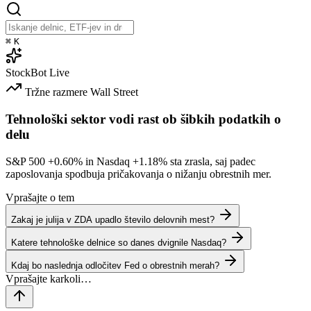
⌘
K
StockBot
Live
Tržne razmere
Wall Street
Tehnološki sektor vodi rast ob šibkih podatkih o
delu
S&P 500
+0.60%
in Nasdaq
+1.18%
sta zrasla, saj padec
zaposlovanja spodbuja pričakovanja o nižanju obrestnih mer.
Vprašajte o tem
Zakaj je julija v ZDA upadlo število delovnih mest?
Katere tehnološke delnice so danes dvignile Nasdaq?
Kdaj bo naslednja odločitev Fed o obrestnih merah?