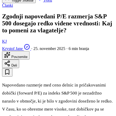
Feed
Toggle Sidebar
Članki
Zgodnji napovedani P/E razmerja S&P
500 dosegajo redko videne vrednosti: Kaj
to pomeni za vlagatelje?
KJ
Krystof Jane
·
25. november 2025
·
6 min branja
Povzemite
Deli
Napovedano razmerje med ceno delnic in pričakovanimi
dobički (forward P/E) za indeks S&P 500 je nezadržno
naraslo v območje, ki je bilo v zgodovini doseženo le redko.
V času, ko so obrestne mere visoke, rast dobičkov pa se