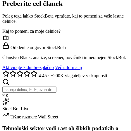
Preberite cel članek
Poleg tega lahko StockBota vprašate, kaj to pomeni za vaše lastne
delnice.
Kaj to pomeni za moje delnice?
Odklenite odgovor StockBota
Članstvo Black: analize, screener, novičniki in neomejen StockBot.
Aktivirajte 7 dni brezplačno
Več informacij
4.45
·
+200K vlagateljev v skupnosti
⌘
K
StockBot
Live
Tržne razmere
Wall Street
Tehnološki sektor vodi rast ob šibkih podatkih o