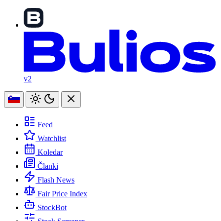
v2
Feed
Watchlist
Koledar
Članki
Flash News
Fair Price Index
StockBot