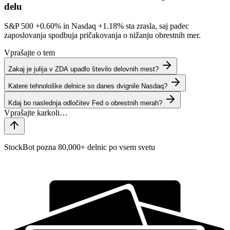
delu
S&P 500
+0.60%
in Nasdaq
+1.18%
sta zrasla, saj padec
zaposlovanja spodbuja pričakovanja o nižanju obrestnih mer.
Vprašajte o tem
Zakaj je julija v ZDA upadlo število delovnih mest?
Katere tehnološke delnice so danes dvignile Nasdaq?
Kdaj bo naslednja odločitev Fed o obrestnih merah?
StockBot pozna 80,000+ delnic po vsem svetu