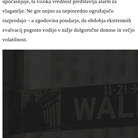
upočasnjuje, ta visoka vrednost predstavlja alarm za
vlagatelje. Ne gre nujno za neposredno ogrožajočo
razprodajo – a zgodovina poudarja, da obdobja ekstremnih
evalvacij pogosto vodijo v nižje dolgoročne donose in večjo
volatilnost.