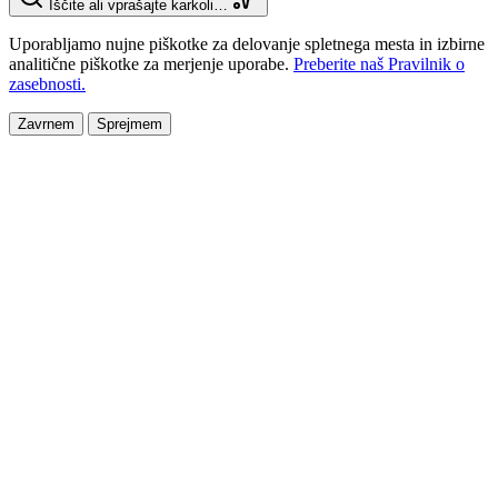
Iščite ali vprašajte karkoli…
Uporabljamo nujne piškotke za delovanje spletnega mesta in izbirne
analitične piškotke za merjenje uporabe.
Preberite naš Pravilnik o
zasebnosti.
Zavrnem
Sprejmem