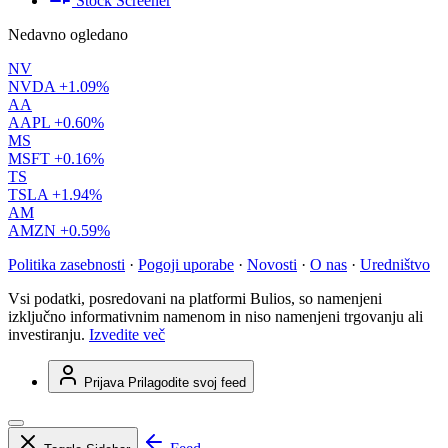
Stock Screener
Nedavno ogledano
NV
NVDA
+1.09%
AA
AAPL
+0.60%
MS
MSFT
+0.16%
TS
TSLA
+1.94%
AM
AMZN
+0.59%
Politika zasebnosti
·
Pogoji uporabe
·
Novosti
·
O nas
·
Uredništvo
Vsi podatki, posredovani na platformi Bulios, so namenjeni
izključno informativnim namenom in niso namenjeni trgovanju ali
investiranju.
Izvedite več
Prijava
Prilagodite svoj feed