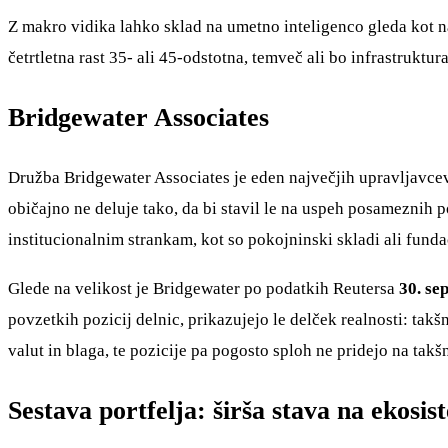
Z makro vidika lahko sklad na umetno inteligenco gleda kot na 
četrtletna rast 35- ali 45-odstotna, temveč ali bo infrastruktur
Bridgewater Associates
Družba Bridgewater Associates je eden največjih upravljavcev ka
običajno ne deluje tako, da bi stavil le na uspeh posameznih p
institucionalnim strankam, kot so pokojninski skladi ali funda
Glede na velikost je Bridgewater po podatkih Reutersa
30. se
povzetkih pozicij delnic, prikazujejo le delček realnosti: ta
valut in blaga, te pozicije pa pogosto sploh ne pridejo na tak
Sestava portfelja: širša stava na ekosi