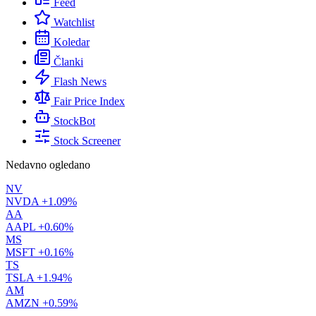
Feed
Watchlist
Koledar
Članki
Flash News
Fair Price Index
StockBot
Stock Screener
Nedavno ogledano
NV
NVDA
+1.09%
AA
AAPL
+0.60%
MS
MSFT
+0.16%
TS
TSLA
+1.94%
AM
AMZN
+0.59%