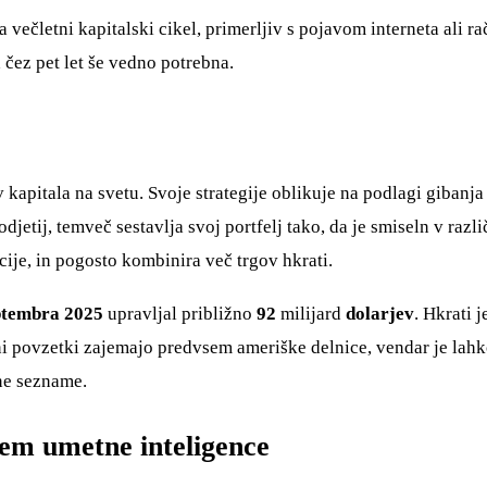
večletni kapitalski cikel, primerljiv s pojavom interneta ali ra
a čez pet let še vedno potrebna.
pitala na svetu. Svoje strategije oblikuje na podlagi gibanja ra
odjetij, temveč sestavlja svoj portfelj tako, da je smiseln v r
cije, in pogosto kombinira več trgov hkrati.
ptembra 2025
upravljal približno
92
milijard
dolarjev
. Hkrati j
kšni povzetki zajemajo predvsem ameriške delnice, vendar je lah
šne sezname.
stem umetne inteligence