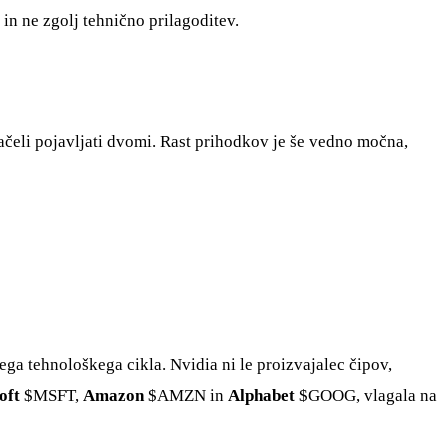
 in ne zgolj tehnično prilagoditev.
začeli pojavljati dvomi. Rast prihodkov je še vedno močna,
ega tehnološkega cikla. Nvidia ni le proizvajalec čipov,
oft
$MSFT
,
Amazon
$AMZN
in
Alphabet
$GOOG
, vlagala na