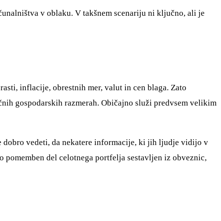
čunalništva v oblaku. V takšnem scenariju ni ključno, ali je
sti, inflacije, obrestnih mer, valut in cen blaga. Zato
azličnih gospodarskih razmerah. Običajno služi predvsem velikim
e dobro vedeti, da nekatere informacije, ki jih ljudje vidijo v
ko pomemben del celotnega portfelja sestavljen iz obveznic,