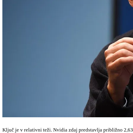
Ključ je v relativni teži. Nvidia zdaj predstavlja približno 2