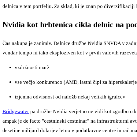
delnica v tem portfelju. Za sklad, ki je znan po diverzifikacij
Nvidia kot hrbtenica cikla delnic na po
Čas nakupa je zanimiv. Delnice družbe Nvidia
$NVDA
v zadnj
vendar tempo ni tako eksploziven kot v prvih valovih razcveta
vzdržnosti marž
vse večjo konkurenco (AMD, lastni čipi za hiperskalerje
izjemna odvisnost od naložb nekaj velikih igralcev
Bridgewater
pa družbe Nvidia verjetno ne vidi kot zgodbo o kr
ampak je de facto "cestninski cestninar" na infrastrukturni av
desetine milijard dolarjev letno v podatkovne centre in računa