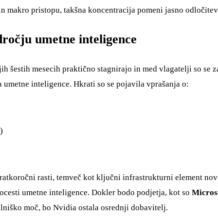
i in makro pristopu, takšna koncentracija pomeni jasno odločitev
dročju umetne inteligence
ih šestih mesecih praktično stagnirajo in med vlagatelji so se 
 umetne inteligence. Hkrati so se pojavila vprašanja o:
)
atkoročni rasti, temveč kot ključni infrastrukturni element nov
tocesti umetne inteligence. Dokler bodo podjetja, kot so
Micros
lniško moč, bo Nvidia ostala osrednji dobavitelj.