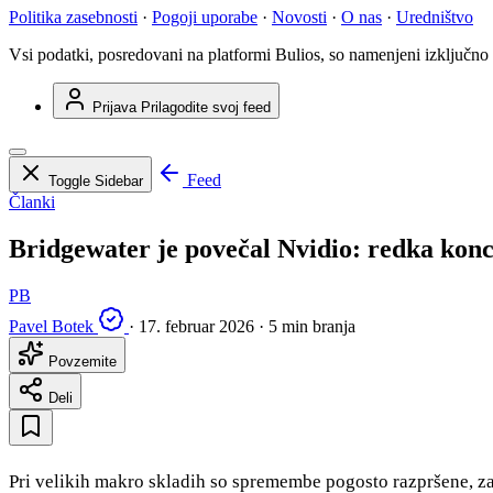
Politika zasebnosti
·
Pogoji uporabe
·
Novosti
·
O nas
·
Uredništvo
Vsi podatki, posredovani na platformi Bulios, so namenjeni izključno
Prijava
Prilagodite svoj feed
Feed
Toggle Sidebar
Članki
Bridgewater je povečal Nvidio: redka konc
PB
Pavel Botek
·
17. februar 2026
·
5 min branja
Povzemite
Deli
Pri velikih makro skladih so spremembe pogosto razpršene, za