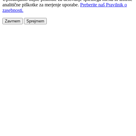
analitične piškotke za merjenje uporabe.
Preberite naš Pravilnik o
zasebnosti.
Zavrnem
Sprejmem