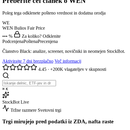
Preberite cel članek o WEN
Poleg tega odklenete pošteno vrednost in dodatna orodja
WE
WEN
Bulios Fair Price
••• %
Za koliko? Odklenite
Podcenjena
Poštena
Precenjena
Članstvo Black: analize, screener, novičniki in neomejen StockBot.
Aktivirajte 7 dni brezplačno
Več informacij
4.45
·
+200K vlagateljev v skupnosti
⌘
K
StockBot
Live
Tržne razmere
Svetovni trgi
Trgi mirujejo pred podatki iz ZDA, nafta raste