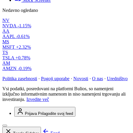
Stock Screener
Nedavno ogledano
NV
NVDA
-1.15%
AA
AAPL
-0.61%
MS
MSFT
+2.32%
TS
TSLA
+0.78%
AM
AMZN
-0.19%
Politika zasebnosti
·
Pogoji uporabe
·
Novosti
·
O nas
·
Uredništvo
Vsi podatki, posredovani na platformi Bulios, so namenjeni
izključno informativnim namenom in niso namenjeni trgovanju ali
investiranju.
Izvedite več
Prijava
Prilagodite svoj feed