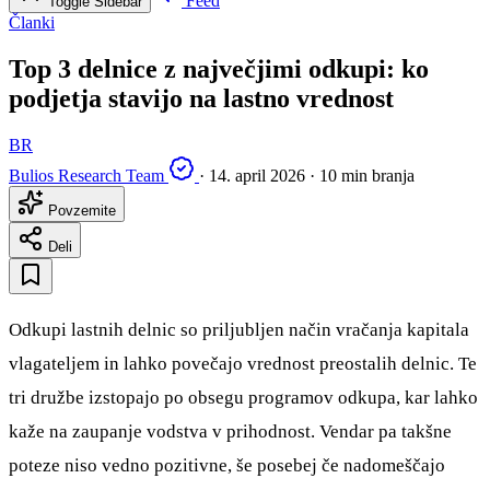
Feed
Toggle Sidebar
Članki
Top 3 delnice z največjimi odkupi: ko
podjetja stavijo na lastno vrednost
BR
Bulios Research Team
·
14. april 2026
·
10 min branja
Povzemite
Deli
Odkupi lastnih delnic so priljubljen način vračanja kapitala
vlagateljem in lahko povečajo vrednost preostalih delnic. Te
tri družbe izstopajo po obsegu programov odkupa, kar lahko
kaže na zaupanje vodstva v prihodnost. Vendar pa takšne
poteze niso vedno pozitivne, še posebej če nadomeščajo