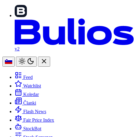
v2
Feed
Watchlist
Koledar
Članki
Flash News
Fair Price Index
StockBot