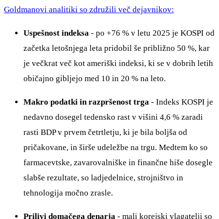
Goldmanovi analitiki so združili več dejavnikov:
Uspešnost indeksa
- po +76 % v letu 2025 je KOSPI od
začetka letošnjega leta pridobil še približno 50 %, kar
je večkrat več kot ameriški indeksi, ki se v dobrih letih
običajno gibljejo med 10 in 20 % na leto.
Makro podatki in razpršenost trga
- Indeks KOSPI je
nedavno dosegel tedensko rast v višini 4,6 % zaradi
rasti BDP v prvem četrtletju, ki je bila boljša od
pričakovane, in širše udeležbe na trgu. Medtem ko so
farmacevtske, zavarovalniške in finančne hiše dosegle
slabše rezultate, so ladjedelnice, strojništvo in
tehnologija močno zrasle.
Prilivi domačega denarja
- mali korejski vlagatelji so