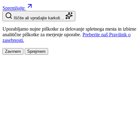
Spremljajte
Iščite ali vprašajte karkoli…
Uporabljamo nujne piškotke za delovanje spletnega mesta in izbirne
analitične piškotke za merjenje uporabe.
Preberite naš Pravilnik o
zasebnosti.
Zavrnem
Sprejmem