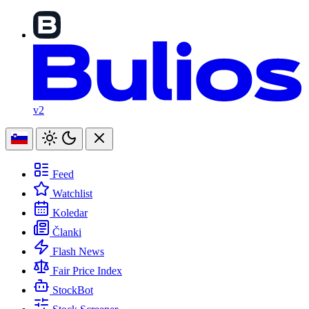
v2
Feed
Watchlist
Koledar
Članki
Flash News
Fair Price Index
StockBot