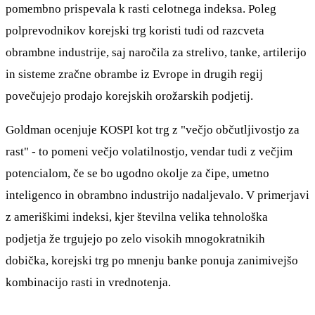
pomembno prispevala k rasti celotnega indeksa. Poleg
polprevodnikov korejski trg koristi tudi od razcveta
obrambne industrije, saj naročila za strelivo, tanke, artilerijo
in sisteme zračne obrambe iz Evrope in drugih regij
povečujejo prodajo korejskih orožarskih podjetij.
Goldman ocenjuje KOSPI kot trg z "večjo občutljivostjo za
rast" - to pomeni večjo volatilnostjo, vendar tudi z večjim
potencialom, če se bo ugodno okolje za čipe, umetno
inteligenco in obrambno industrijo nadaljevalo. V primerjavi
z ameriškimi indeksi, kjer številna velika tehnološka
podjetja že trgujejo po zelo visokih mnogokratnikih
dobička, korejski trg po mnenju banke ponuja zanimivejšo
kombinacijo rasti in vrednotenja.