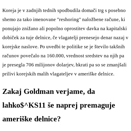
Koreja je v zadnjih tednih spodbudila domači trg s posebno
shemo za tako imenovane "reshoring" naložbene račune, ki
ponujajo znižano ali popolno oprostitev davka na kapitalski
dobiček za tuje delnice, če vlagatelji prenesejo denar nazaj v
korejske naslove. Po uvedbi te politike se je število takšnih
računov povečalo na 160.000, vrednost sredstev na njih pa
je presegla 706 milijonov dolarjev, hkrati pa so se zmanjšali
prilivi korejskih malih vlagateljev v ameriške delnice.
Zakaj Goldman verjame, da
lahko
$^KS11
še naprej premaguje
ameriške delnice?