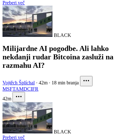
Preberi več
BLACK
Milijardne AI pogodbe. Ali lahko
nekdanji rudar Bitcoina zasluži na
razmahu AI?
Vojtěch Šplíchal
·
42m
·
18 min branja
MSFT
AMD
CIFR
42m
BLACK
Preberi več