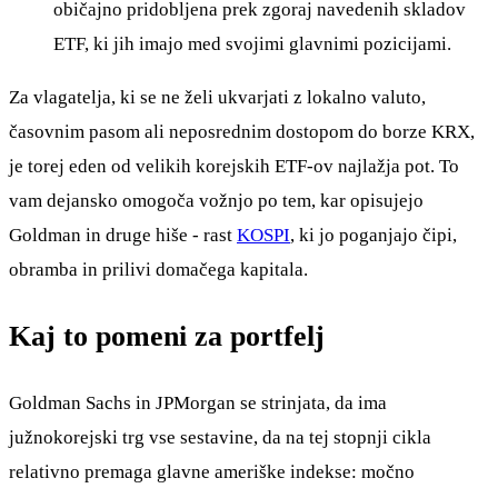
običajno pridobljena prek zgoraj navedenih skladov
ETF, ki jih imajo med svojimi glavnimi pozicijami.
Za vlagatelja, ki se ne želi ukvarjati z lokalno valuto,
časovnim pasom ali neposrednim dostopom do borze KRX,
je torej eden od velikih korejskih ETF-ov najlažja pot. To
vam dejansko omogoča vožnjo po tem, kar opisujejo
Goldman in druge hiše - rast
KOSPI
, ki jo poganjajo čipi,
obramba in prilivi domačega kapitala.
Kaj to pomeni za portfelj
Goldman Sachs in JPMorgan se strinjata, da ima
južnokorejski trg vse sestavine, da na tej stopnji cikla
relativno premaga glavne ameriške indekse: močno