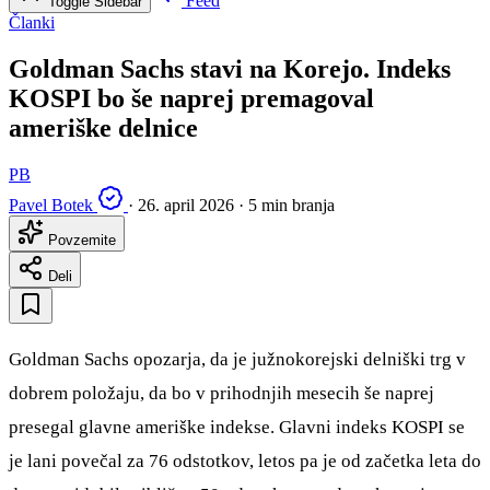
Feed
Toggle Sidebar
Članki
Goldman Sachs stavi na Korejo. Indeks
KOSPI bo še naprej premagoval
ameriške delnice
PB
Pavel Botek
·
26. april 2026
·
5 min branja
Povzemite
Deli
Goldman Sachs opozarja, da je južnokorejski delniški trg v
dobrem položaju, da bo v prihodnjih mesecih še naprej
presegal glavne ameriške indekse. Glavni indeks KOSPI se
je lani povečal za 76 odstotkov, letos pa je od začetka leta do