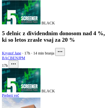
BLACK
5 delnic z dividendnim donosom nad 4 %,
ki so letos zrasle vsaj za 20 %
Krystof Jane
·
17h
·
14 min branja
BAC
BEN
JPM
17h
BLACK
Preberi več