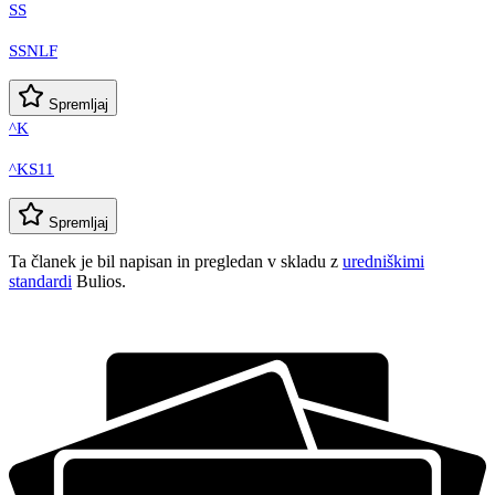
SS
SSNLF
Spremljaj
^K
^KS11
Spremljaj
Ta članek je bil napisan in pregledan v skladu z
uredniškimi
standardi
Bulios.