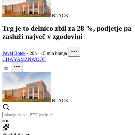
BLACK
Trg je to delnico zbil za 28 %, podjetje pa
zasluži največ v zgodovini
Pavel Botek
·
20h
·
15 min branja
CHWY
AMZN
WOOF
20h
BLACK
⌘
K
StockBot
Live