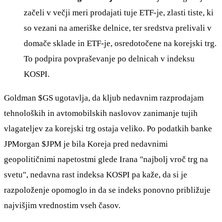
začeli v večji meri prodajati tuje ETF-je, zlasti tiste, ki
so vezani na ameriške delnice, ter sredstva prelivali v
domače sklade in ETF-je, osredotočene na korejski trg.
To podpira povpraševanje po delnicah v indeksu
KOSPI.
Goldman
$GS
ugotavlja, da kljub nedavnim razprodajam
tehnoloških in avtomobilskih naslovov zanimanje tujih
vlagateljev za korejski trg ostaja veliko. Po podatkih banke
JPMorgan
$JPM
je bila Koreja pred nedavnimi
geopolitičnimi napetostmi glede Irana "najbolj vroč trg na
svetu", nedavna rast indeksa KOSPI pa kaže, da si je
razpoloženje opomoglo in da se indeks ponovno približuje
najvišjim vrednostim vseh časov.