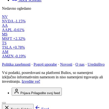
Stock Screener
Nedavno ogledano
NV
NVDA
-1.15%
AA
AAPL
-0.61%
MS
MSFT
+2.32%
TS
TSLA
+0.78%
AM
AMZN
-0.19%
Politika zasebnosti
·
Pogoji uporabe
·
Novosti
·
O nas
·
Uredništvo
Vsi podatki, posredovani na platformi Bulios, so namenjeni
izključno informativnim namenom in niso namenjeni trgovanju ali
investiranju.
Izvedite več
Prijava
Prilagodite svoj feed