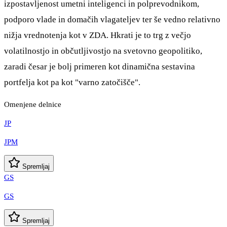
izpostavljenost umetni inteligenci in polprevodnikom,
podporo vlade in domačih vlagateljev ter še vedno relativno
nižja vrednotenja kot v ZDA. Hkrati je to trg z večjo
volatilnostjo in občutljivostjo na svetovno geopolitiko,
zaradi česar je bolj primeren kot dinamična sestavina
portfelja kot pa kot "varno zatočišče".
Omenjene delnice
JP
JPM
Spremljaj
GS
GS
Spremljaj