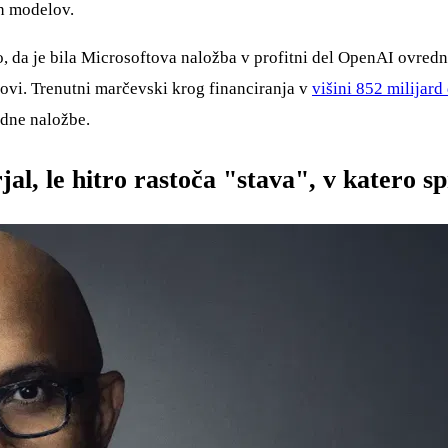
ih modelov.
no, da je bila Microsoftova naložba v profitni del OpenAI ovred
vi. Trenutni marčevski krog financiranja v
višini 852 milijard
rdne naložbe.
l, le hitro rastoča "stava", v katero sp