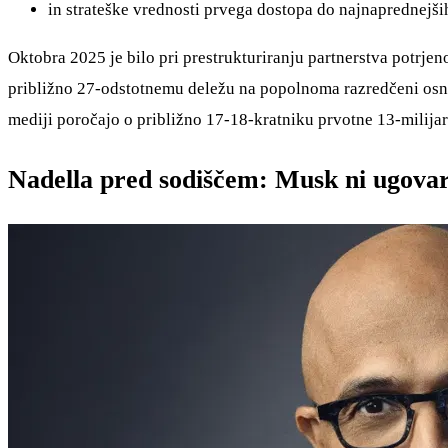
in strateške vrednosti prvega dostopa do najnaprednejš
Oktobra 2025 je bilo pri prestrukturiranju partnerstva potrje
približno 27-odstotnemu deležu na popolnoma razredčeni osno
mediji poročajo o približno 17-18-kratniku prvotne 13-milija
Nadella pred sodiščem: Musk ni ugovarja