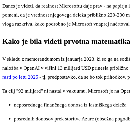
Danes je videti, da realnost Microsoftu daje prav - na papirju
pomeni, da je vrednost njegovega deleža približno 220-230 mili
vloga razkriva, kako podrobno je Microsoft vnaprej načrtoval
Kako je bila videti prvotna matematik
V skladu z memorandumom iz januarja 2023, ki so ga na sodiš
naložba v OpenAI v višini 13 milijard USD prinesla približn
rasti po letu 2025
- tj. predpostavko, da se bo tok prihodkov, p
Ta cilj "92 milijard" ni nastal v vakuumu. Microsoft je na Op
neposrednega finančnega donosa iz lastniškega deleža
posrednih donosov prek storitve Azure (obsežna pogodb