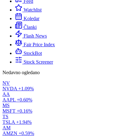
Feed
Watchlist
Koledar
Članki
Flash News
Fair Price Index
StockBot
Stock Screener
Nedavno ogledano
NV
NVDA
+1.09%
AA
AAPL
+0.60%
MS
MSFT
+0.16%
TS
TSLA
+1.94%
AM
AMZN
+0.59%