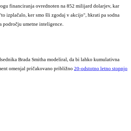
rogu financiranja ovrednoten na 852 milijard dolarjev, kar
to izplačalo, ker smo šli zgodaj v akcijo", hkrati pa sodna
a področju umetne inteligence.
sednika Brada Smitha modeliral, da bi lahko kumulativna
ment omenjal pričakovano približno
20-odstotno letno stopnjo