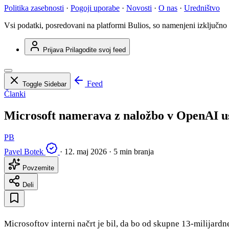
Politika zasebnosti
·
Pogoji uporabe
·
Novosti
·
O nas
·
Uredništvo
Vsi podatki, posredovani na platformi Bulios, so namenjeni izključno
Prijava
Prilagodite svoj feed
Feed
Toggle Sidebar
Članki
Microsoft namerava z naložbo v OpenAI ust
PB
Pavel Botek
·
12. maj 2026
·
5 min branja
Povzemite
Deli
Microsoftov interni načrt je bil, da bo od skupne 13-milijardn