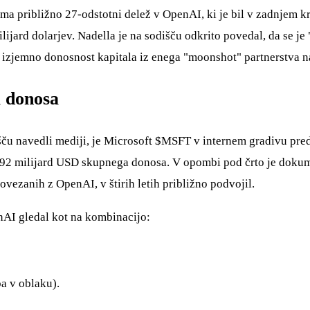
 ima približno 27-odstotni delež v OpenAI, ki je bil v zadnjem k
jard dolarjev. Nadella je na sodišču odkrito povedal, da se je "
 izjemno donosnost kapitala iz enega "moonshot" partnerstva n
a donosa
ču navedli mediji, je Microsoft
$MSFT
v internem gradivu pred
o 92 milijard USD skupnega donosa. V opombi pod črto je doku
ovezanih z OpenAI, v štirih letih približno podvojil.
enAI gledal kot na kombinacijo:
a v oblaku).