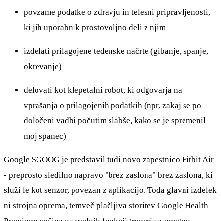
povzame podatke o zdravju in telesni pripravljenosti,
ki jih uporabnik prostovoljno deli z njim
izdelati prilagojene tedenske načrte (gibanje, spanje,
okrevanje)
delovati kot klepetalni robot, ki odgovarja na
vprašanja o prilagojenih podatkih (npr. zakaj se po
določeni vadbi počutim slabše, kako se je spremenil
moj spanec)
Google
$GOOG
je predstavil tudi novo zapestnico Fitbit Air
- preprosto sledilno napravo "brez zaslona" brez zaslona, ki
služi le kot senzor, povezan z aplikacijo. Toda glavni izdelek
ni strojna oprema, temveč plačljiva storitev Google Health
Premium: večina naprednih funkcij trenerja z umetno