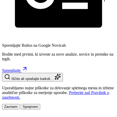
Spremljajte Bulios na Google Novicah
Bodite med prvimi, ki izveste za nove analize, novice in premike na
trgih.
Spremljajte
Iščite ali vprašajte karkoli…
Uporabljamo nujne piškotke za delovanje spletnega mesta in izbirne
analitične piškotke za merjenje uporabe.
Preberite naš Pravilnik o
zasebnosti.
Zavrnem
Sprejmem