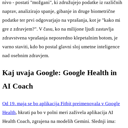
nivo - postati "možgani", ki združujejo podatke iz različnih
naprav, analizirajo spanje, gibanje in druge biometrične
podatke ter prvi odgovarjajo na vprašanja, kot je "kako mi
gre z zdravjem?". V času, ko na milijone ljudi zastavlja
zdravstvena vprašanja neposredno klepetalnim botom, je
varno staviti, kdo bo postal glavni sloj umetne inteligence
nad osebnim zdravjem.
Kaj uvaja Google: Google Health in
AI Coach
Od 19. maja se bo aplikacija Fitbit preimenovala v Google
Health
, hkrati pa bo v polni meri zaživela aplikacija AI
Health Coach, zgrajena na modelih Gemini. Slednji ima: