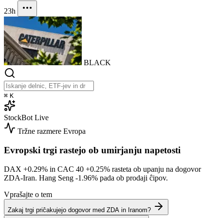
23h
BLACK
⌘
K
StockBot
Live
Tržne razmere
Evropa
Evropski trgi rastejo ob umirjanju napetosti
DAX
+0.29%
in CAC 40
+0.25%
rasteta ob upanju na dogovor
ZDA-Iran. Hang Seng
-1.96%
pada ob prodaji ĉipov.
Vprašajte o tem
Zakaj trgi priĉakujejo dogovor med ZDA in Iranom?