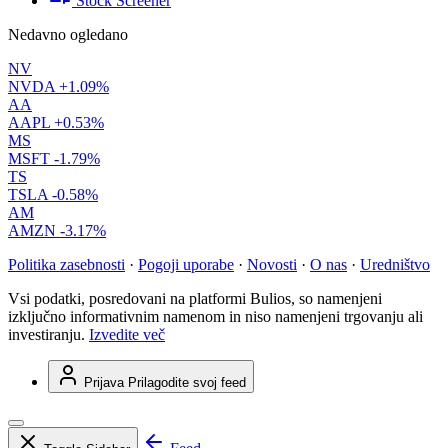
Stock Screener
Nedavno ogledano
NV
NVDA
+1.09%
AA
AAPL
+0.53%
MS
MSFT
-1.79%
TS
TSLA
-0.58%
AM
AMZN
-3.17%
Politika zasebnosti
·
Pogoji uporabe
·
Novosti
·
O nas
·
Uredništvo
Vsi podatki, posredovani na platformi Bulios, so namenjeni
izključno informativnim namenom in niso namenjeni trgovanju ali
investiranju.
Izvedite več
Prijava
Prilagodite svoj feed