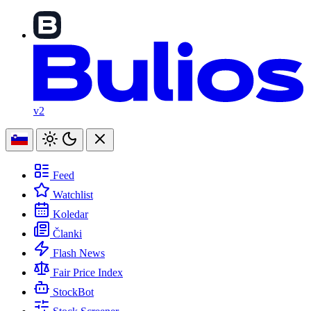
v2
Feed
Watchlist
Koledar
Članki
Flash News
Fair Price Index
StockBot