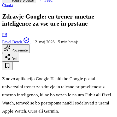
Feed
Toggle Sidebar
Članki
Zdravje Google: en trener umetne
inteligence za vse ure in prstane
PB
Pavel Botek
·
12. maj 2026
·
5 min branja
Povzemite
Deli
Z novo aplikacijo Google Health bo Google postal
univerzalni trener za zdravje in telesno pripravljenost z
umetno inteligenco, ki ne bo vezan le na uro Fitbit ali Pixel
Watch, temveč se bo postopoma naučil sodelovati z urami
Apple Watch, Oura ali Garmin.