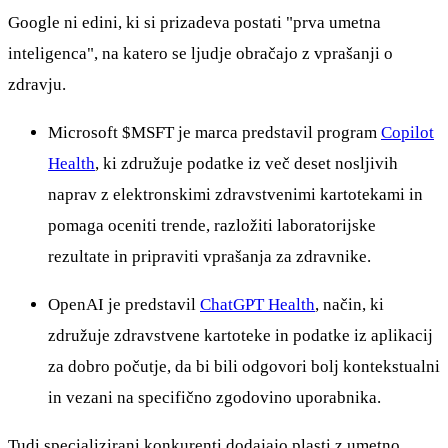
Google ni edini, ki si prizadeva postati "prva umetna
inteligenca", na katero se ljudje obračajo z vprašanji o
zdravju.
Microsoft
$MSFT
je marca predstavil program
Copilot
Health
, ki združuje podatke iz več deset nosljivih
naprav z elektronskimi zdravstvenimi kartotekami in
pomaga oceniti trende, razložiti laboratorijske
rezultate in pripraviti vprašanja za zdravnike.
OpenAI je predstavil
ChatGPT Health
, način, ki
združuje zdravstvene kartoteke in podatke iz aplikacij
za dobro počutje, da bi bili odgovori bolj kontekstualni
in vezani na specifično zgodovino uporabnika.
Tudi specializirani konkurenti dodajajo plasti z umetno