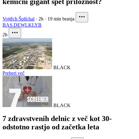
kemični gigant spet priložnost?
Vojtěch Šplíchal
·
2h
·
19 min branja
BAS.DE
WLK
LYB
2h
BLACK
Preberi več
BLACK
7 zdravstvenih delnic z več kot 30-
odstotno rastjo od začetka leta