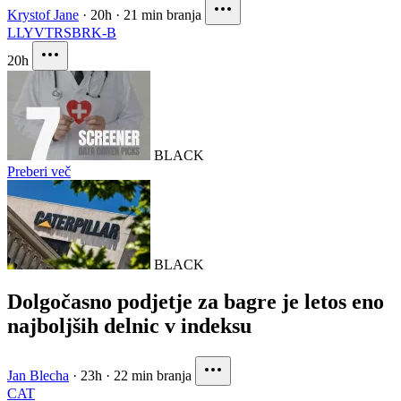
Krystof Jane
·
20h
·
21 min branja
LLY
VTRS
BRK-B
20h
BLACK
Preberi več
BLACK
Dolgočasno podjetje za bagre je letos eno
najboljših delnic v indeksu
Jan Blecha
·
23h
·
22 min branja
CAT