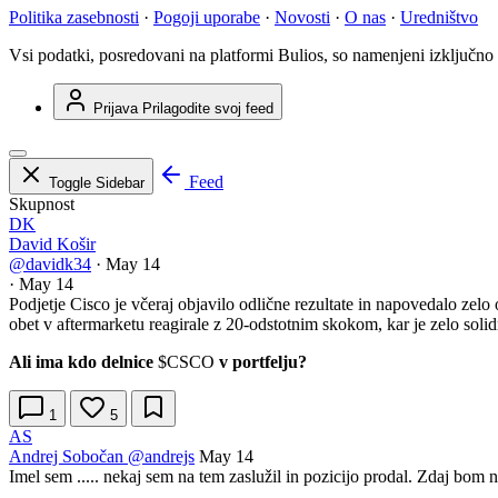
Politika zasebnosti
·
Pogoji uporabe
·
Novosti
·
O nas
·
Uredništvo
Vsi podatki, posredovani na platformi Bulios, so namenjeni izključno
Prijava
Prilagodite svoj feed
Feed
Toggle Sidebar
Skupnost
DK
David Košir
@davidk34
·
May 14
·
May 14
Podjetje Cisco je včeraj objavilo odlične rezultate in napovedalo zelo
obet v aftermarketu reagirale z 20-odstotnim skokom, kar je zelo sol
Ali ima kdo delnice
$CSCO
v portfelju?
1
5
AS
Andrej Sobočan
@andrejs
May 14
Imel sem ..... nekaj sem na tem zaslužil in pozicijo prodal. Zdaj bom n