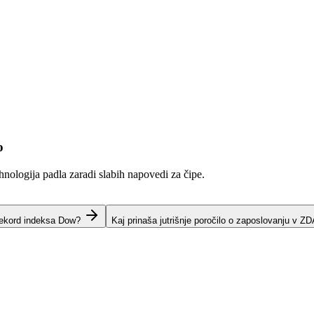
o
hnologija padla zaradi slabih napovedi za čipe.
rekord indeksa Dow?
Kaj prinaša jutrišnje poročilo o zaposlovanju v Z