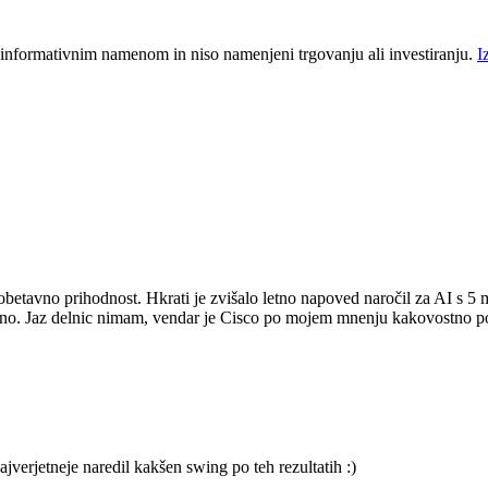
 informativnim namenom in niso namenjeni trgovanju ali investiranju.
I
 obetavno prihodnost. Hkrati je zvišalo letno napoved naročil za AI s 5
idno. Jaz delnic nimam, vendar je Cisco po mojem mnenju kakovostno pod
ajverjetneje naredil kakšen swing po teh rezultatih :)