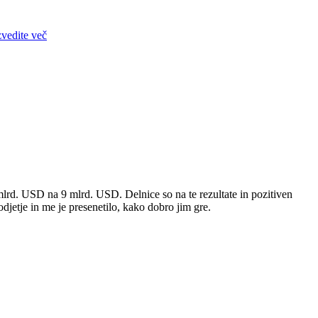
zvedite več
 mlrd. USD na 9 mlrd. USD. Delnice so na te rezultate in pozitiven
jetje in me je presenetilo, kako dobro jim gre.