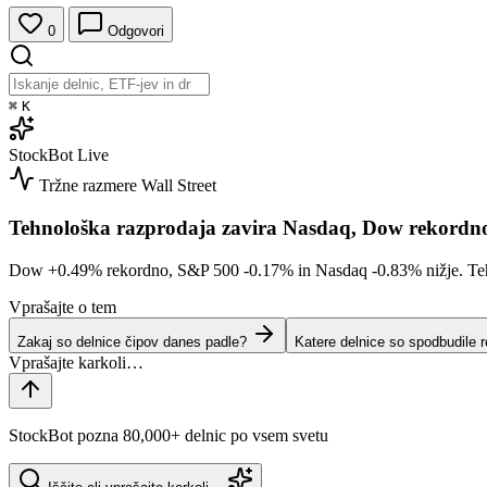
0
Odgovori
⌘
K
StockBot
Live
Tržne razmere
Wall Street
Tehnološka razprodaja zavira Nasdaq, Dow rekordn
Dow
+0.49%
rekordno, S&P 500
-0.17%
in Nasdaq
-0.83%
nižje. Te
Vprašajte o tem
Zakaj so delnice čipov danes padle?
Katere delnice so spodbudile 
StockBot pozna 80,000+ delnic po vsem svetu