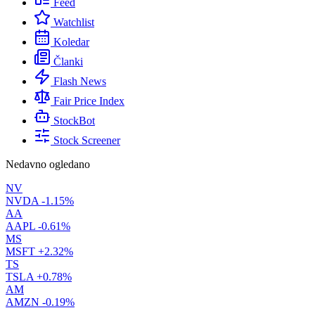
Feed
Watchlist
Koledar
Članki
Flash News
Fair Price Index
StockBot
Stock Screener
Nedavno ogledano
NV
NVDA
-1.15%
AA
AAPL
-0.61%
MS
MSFT
+2.32%
TS
TSLA
+0.78%
AM
AMZN
-0.19%