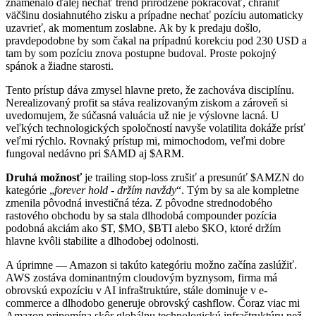
znamenalo ďalej nechať trend prirodzene pokračovať, chrániť
väčšinu dosiahnutého zisku a prípadne nechať pozíciu automaticky
uzavrieť, ak momentum zoslabne. Ak by k predaju došlo,
pravdepodobne by som čakal na prípadnú korekciu pod 230 USD a
tam by som pozíciu znova postupne budoval. Proste pokojný
spánok a žiadne starosti.
Tento prístup dáva zmysel hlavne preto, že zachováva disciplínu.
Nerealizovaný profit sa stáva realizovaným ziskom a zároveň si
uvedomujem, že súčasná valuácia už nie je výslovne lacná. U
veľkých technologických spoločností navyše volatilita dokáže prísť
veľmi rýchlo. Rovnaký prístup mi, mimochodom, veľmi dobre
fungoval nedávno pri
$AMD
aj
$ARM
.
Druhá možnosť
je trailing stop-loss zrušiť a presunúť $AMZN do
kategórie „
forever hold - držím navždy
“. Tým by sa ale kompletne
zmenila pôvodná investičná téza. Z pôvodne strednodobého
rastového obchodu by sa stala dlhodobá compounder pozícia
podobná akciám ako
$T
,
$MO
,
$BTI
alebo
$KO
, ktoré držím
hlavne kvôli stabilite a dlhodobej odolnosti.
A úprimne — Amazon si takúto kategóriu možno začína zaslúžiť.
AWS zostáva dominantným cloudovým byznysom, firma má
obrovskú expozíciu v AI infraštruktúre, stále dominuje v e-
commerce a dlhodobo generuje obrovský cashflow. Čoraz viac mi
Amazon pripomína skôr globálnu technologickú infraštruktúru než