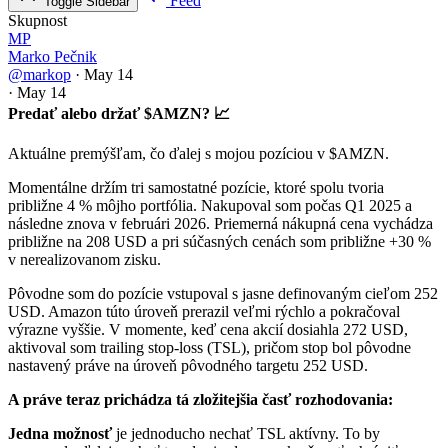
Feed
Toggle Sidebar
Skupnost
MP
Marko Pečnik
@markop
·
May 14
·
May 14
Predať alebo držať $AMZN? 📈
Aktuálne premýšľam, čo ďalej s mojou pozíciou v
$AMZN
.
Momentálne držím tri samostatné pozície, ktoré spolu tvoria
približne 4 % môjho portfólia. Nakupoval som počas Q1 2025 a
následne znova v februári 2026. Priemerná nákupná cena vychádza
približne na 208 USD a pri súčasných cenách som približne +30 %
v nerealizovanom zisku.
Pôvodne som do pozície vstupoval s jasne definovaným cieľom 252
USD. Amazon túto úroveň prerazil veľmi rýchlo a pokračoval
výrazne vyššie. V momente, keď cena akcií dosiahla 272 USD,
aktivoval som trailing stop-loss (TSL), pričom stop bol pôvodne
nastavený práve na úroveň pôvodného targetu 252 USD.
A práve teraz prichádza tá zložitejšia časť rozhodovania:
Jedna možnosť
je jednoducho nechať TSL aktívny. To by