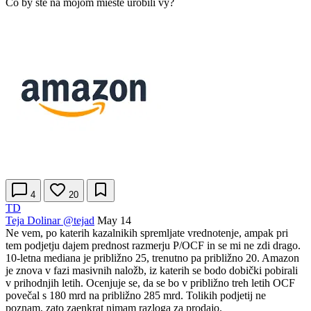
Čo by ste na mojom mieste urobili vy?
4
20
TD
Teja Dolinar
@tejad
May 14
Ne vem, po katerih kazalnikih spremljate vrednotenje, ampak pri
tem podjetju dajem prednost razmerju P/OCF in se mi ne zdi drago.
10‑letna mediana je približno 25, trenutno pa približno 20. Amazon
je znova v fazi masivnih naložb, iz katerih se bodo dobički pobirali
v prihodnjih letih. Ocenjuje se, da se bo v približno treh letih OCF
povečal s 180 mrd na približno 285 mrd. Tolikih podjetij ne
poznam, zato zaenkrat nimam razloga za prodajo.