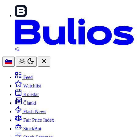
v2
Feed
Watchlist
Koledar
Članki
Flash News
Fair Price Index
StockBot