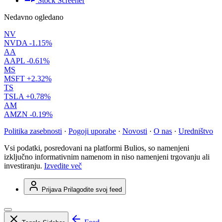
Stock Screener
Nedavno ogledano
NV
NVDA
-1.15%
AA
AAPL
-0.61%
MS
MSFT
+2.32%
TS
TSLA
+0.78%
AM
AMZN
-0.19%
Politika zasebnosti
·
Pogoji uporabe
·
Novosti
·
O nas
·
Uredništvo
Vsi podatki, posredovani na platformi Bulios, so namenjeni
izključno informativnim namenom in niso namenjeni trgovanju ali
investiranju.
Izvedite več
Prijava
Prilagodite svoj feed