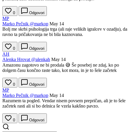
0
Odgovori
MP
Marko Pečnik
@markop
May 14
Bolj me skrbi psihologija trga (ali raje velikih igralcev v ozadju), da
ravno ta pričakovanja ne bi bila kaznovana.
0
Odgovori
AH
Alenka Hrovat
@alenkah
May 14
Amazonu zagotovo ne bi prodala 😅 Še posebej ne zdaj, ko po
dolgem času končno raste tako, kot mora, in je to šele začetek
0
Odgovori
MP
Marko Pečnik
@markop
May 14
Razumem ta pogled. Vendar nisem povsem prepričan, ali je to šele
začetek rasti ali si bo delnica še vzela kakšno pavzo.
0
Odgovori