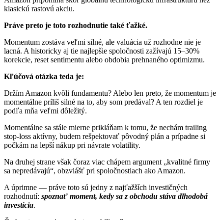
klasickú rastovú akciu.
Práve preto je toto rozhodnutie také ťažké.
Momentum zostáva veľmi silné, ale valuácia už rozhodne nie je
lacná. A historicky aj tie najlepšie spoločnosti zažívajú 15–30%
korekcie, reset sentimentu alebo obdobia prehnaného optimizmu.
Kľúčová otázka teda je:
Držím Amazon kvôli fundamentu? Alebo len preto, že momentum je
momentálne príliš silné na to, aby som predával? A ten rozdiel je
podľa mňa veľmi dôležitý.
Momentálne sa stále mierne prikláňam k tomu, že nechám trailing
stop-loss aktívny, budem rešpektovať pôvodný plán a prípadne si
počkám na lepší nákup pri návrate volatility.
Na druhej strane však čoraz viac chápem argument „kvalitné firmy
sa nepredávajú“, obzvlášť pri spoločnostiach ako Amazon.
A úprimne — práve toto sú jedny z najťažších investičných
rozhodnutí:
spoznať moment, kedy sa z obchodu stáva dlhodobá
investícia
.