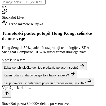
⌘
K
StockBot
Live
Tržne razmere
Kitajska
Tehnološki padec potopil Hong Kong, celinske
delnice višje
Hang Seng
-1.50%
padel ob razprodaji tehnologije v ZDA.
Shanghai Composite
+0.57%
zrasel zaradi dražjega zlata.
Vprašajte o tem
Zakaj se tehnološke delnice prodajajo po vsem svetu?
Kateri rudarji zlata dvigujejo šanghajski indeks?
Kaj pričakovati v petkovem poročilu o zaposlovanju v ZDA?
StockBot pozna 80,000+ delnic po vsem svetu