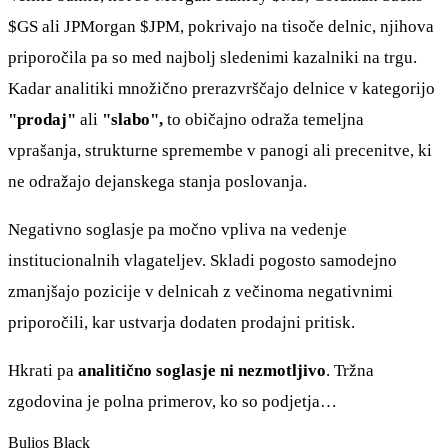
$GS
ali JPMorgan
$JPM
, pokrivajo na tisoče delnic, njihova
priporočila pa so med najbolj sledenimi kazalniki na trgu.
Kadar analitiki množično prerazvrščajo delnice v kategorijo
"prodaj"
ali
"slabo",
to običajno odraža temeljna
vprašanja, strukturne spremembe v panogi ali precenitve, ki
ne odražajo dejanskega stanja poslovanja.
Negativno soglasje pa močno vpliva na vedenje
institucionalnih vlagateljev. Skladi pogosto samodejno
zmanjšajo pozicije v delnicah z večinoma negativnimi
priporočili, kar ustvarja dodaten prodajni pritisk.
Hkrati pa
analitično soglasje ni nezmotljivo
. Tržna
zgodovina je polna primerov, ko so podjetja…
Bulios Black