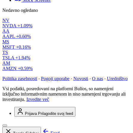
Stock Screener
Nedavno ogledano
NV
NVDA
+1.09%
AA
AAPL
+0.60%
MS
MSFT
+0.16%
TS
TSLA
+1.94%
AM
AMZN
+0.59%
Politika zasebnosti
·
Pogoji uporabe
·
Novosti
·
O nas
·
Uredništvo
Vsi podatki, posredovani na platformi Bulios, so namenjeni
izključno informativnim namenom in niso namenjeni trgovanju ali
investiranju.
Izvedite več
Prijava
Prilagodite svoj feed