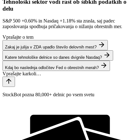
Tehnološki sektor vodi rast ob šibkih podatkih o
delu
S&P 500
+0.60%
in Nasdaq
+1.18%
sta zrasla, saj padec
zaposlovanja spodbuja pričakovanja o nižanju obrestnih mer.
Vprašajte o tem
Zakaj je julija v ZDA upadlo število delovnih mest?
Katere tehnološke delnice so danes dvignile Nasdaq?
Kdaj bo naslednja odločitev Fed o obrestnih merah?
StockBot pozna 80,000+ delnic po vsem svetu