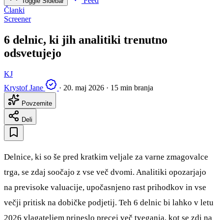
Feed
Toggle Sidebar
Članki
Screener
6 delnic, ki jih analitiki trenutno
odsvetujejo
KJ
Krystof Jane
·
20. maj 2026
·
15 min branja
Povzemite
Deli
Delnice, ki so še pred kratkim veljale za varne zmagovalce
trga, se zdaj soočajo z vse več dvomi. Analitiki opozarjajo
na previsoke valuacije, upočasnjeno rast prihodkov in vse
večji pritisk na dobičke podjetij. Teh 6 delnic bi lahko v letu
2026 vlagateljem prineslo precej več tveganja, kot se zdi na