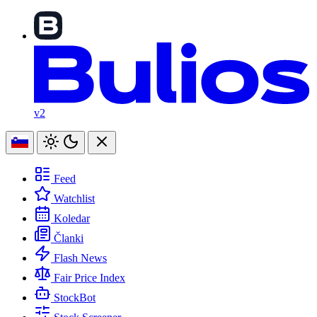
v2
Feed
Watchlist
Koledar
Članki
Flash News
Fair Price Index
StockBot