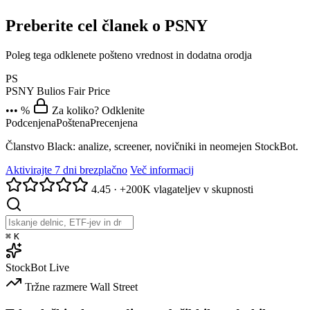
Preberite cel članek o PSNY
Poleg tega odklenete pošteno vrednost in dodatna orodja
PS
PSNY
Bulios Fair Price
••• %
Za koliko? Odklenite
Podcenjena
Poštena
Precenjena
Članstvo Black: analize, screener, novičniki in neomejen StockBot.
Aktivirajte 7 dni brezplačno
Več informacij
4.45
·
+200K vlagateljev v skupnosti
⌘
K
StockBot
Live
Tržne razmere
Wall Street