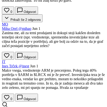
dobička zadovoljna. To mi zdaj kroži po glavi.
0
Odgovori
Prikaži še 2 odgovora
MO
Miha Orel
@mihao
Jun 1
Zanima me, ali za temi prodajami in dokupi stoji kakšen dosleden
temeljni okvir (npr. vrednotenje, sprememba investicijske teze ali
ciljna teža pozicije v portfelju), ali gre bolj za odziv na to, da je graf
začel postajati neprijetno zelen?
0
Odgovori
IT
Ines Trček
@inest
Jun 1
Malce vsega, vrednotenje ARM je precenjeno. Poleg tega 40%
portfelja v
$ARM
in
$LRCX
mi je že preveč. Investicijska teza je še
vedno enaka, vendar ko gre prehitro, moram to nekoliko prilagoditi
in reagirati na trenutno ceno. In to, da je zadnja meseca ali dva tako
zelo zeleno, mi pri spanju ne pomaga. Hvala za vprašanje
0
Odgovori