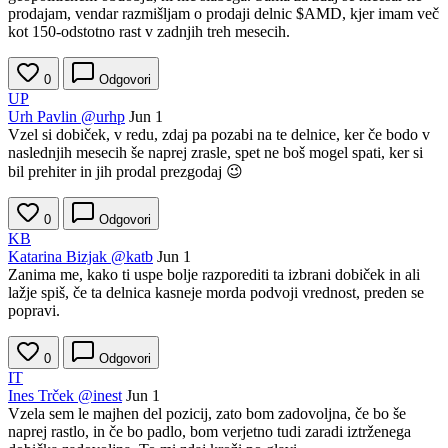
prodajam, vendar razmišljam o prodaji delnic
$AMD
, kjer imam več
kot 150-odstotno rast v zadnjih treh mesecih.
0
Odgovori
UP
Urh Pavlin
@urhp
Jun 1
Vzel si dobiček, v redu, zdaj pa pozabi na te delnice, ker če bodo v
naslednjih mesecih še naprej zrasle, spet ne boš mogel spati, ker si
bil prehiter in jih prodal prezgodaj 😉
0
Odgovori
KB
Katarina Bizjak
@katb
Jun 1
Zanima me, kako ti uspe bolje razporediti ta izbrani dobiček in ali
lažje spiš, če ta delnica kasneje morda podvoji vrednost, preden se
popravi.
0
Odgovori
IT
Ines Trček
@inest
Jun 1
Vzela sem le majhen del pozicij, zato bom zadovoljna, če bo še
naprej rastlo, in če bo padlo, bom verjetno tudi zaradi iztrženega