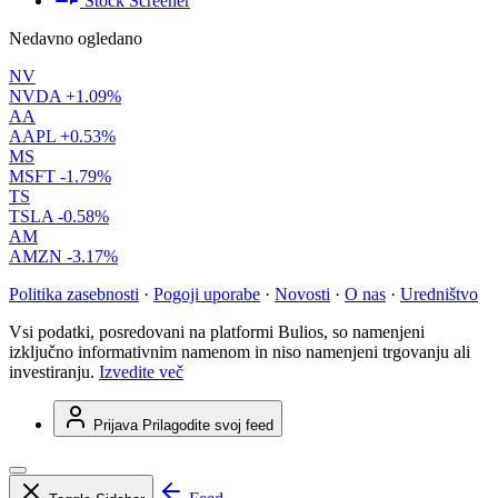
Stock Screener
Nedavno ogledano
NV
NVDA
+1.09%
AA
AAPL
+0.53%
MS
MSFT
-1.79%
TS
TSLA
-0.58%
AM
AMZN
-3.17%
Politika zasebnosti
·
Pogoji uporabe
·
Novosti
·
O nas
·
Uredništvo
Vsi podatki, posredovani na platformi Bulios, so namenjeni
izključno informativnim namenom in niso namenjeni trgovanju ali
investiranju.
Izvedite več
Prijava
Prilagodite svoj feed