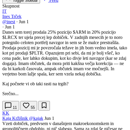
Feed
Toggle Sidebar
Skupnost
IT
Ines Trček
@inest
·
Jun 1
·
Jun 1
Danes sem torej prodala 25% pozicijo
$ARM
in 20% pozicijo
$LRCX
ter ujela precej lep dobiček. V zadnjih mesecih je to noro
potegnilo celoten portfelj navzgor in sem se že malce prestrašila.
Prodaja pozicij mi je povzročala težave in jih bom vedno imela, tako
kot pri prodaji
$PLTR
. Opazujem pri sebi, da mi je bolj všeč, ko
cena pade, ker lahko dokupim, kot ko divje leti navzgor (kar se zdaj
dogaja). Imam občutek, da mora priti kakšna večja korekcija — ne
da bi karkoli časovala, ampak občutek imam vse močnejši. In
verjetno bom lažje spala, ker sem vzela nekaj dobička.
Kaj počnete vi ob taki rasti na trgih?
Srečno...
11
55
KK
Kaja Kržišnik
@kajak
Jun 1
Vzeti dobiček, predvsem v današnjem makroekonomskem in
geopolitičnem obdobju, ni nič slabega. Sama za zdaj še ničesar ne