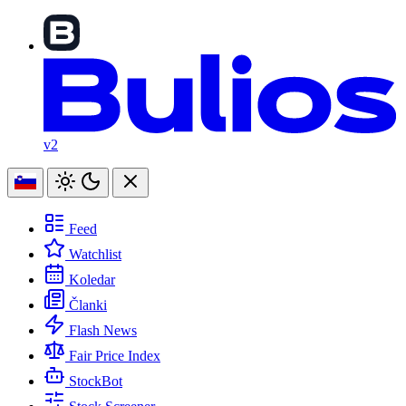
v2
Feed
Watchlist
Koledar
Članki
Flash News
Fair Price Index
StockBot