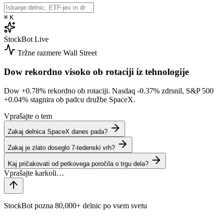
⌘
K
StockBot
Live
Tržne razmere
Wall Street
Dow rekordno visoko ob rotaciji iz tehnologije
Dow
+0.78%
rekordno ob rotaciji. Nasdaq
-0.37%
zdrsnil, S&P 500
+0.04%
stagnira ob padcu družbe SpaceX.
Vprašajte o tem
Zakaj delnica SpaceX danes pada?
Zakaj je zlato doseglo 7-tedenski vrh?
Kaj pričakovati od petkovega poročila o trgu dela?
StockBot pozna 80,000+ delnic po vsem svetu