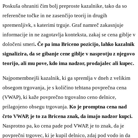
Poskuša ohraniti čim bolj preproste kazalnike, tako da so
referenčne točke in ne zasenčijo teorij in drugih
spremenljivk, s katerimi trguje. Graf namreč zakasnjuje
informacije in ne zagotavlja konteksta, zakaj se cena giblje v
določeni smeri
. Če pa ima Briceno pozicijo, lahko kazalnik
signalizira, da se gibanje cene giblje v nasprotju z njegovo
teorijo, ali mu pove, kdo ima nadzor, prodajalec ali kupec.
Najpomembnejši kazalnik, ki ga spremlja v dneh z velikim
obsegom trgovanja, je s količino tehtana povprečna cena
(VWAP), ki kaže povprečno trgovalno ceno delnice,
prilagojeno obsegu trgovanja.
Ko je promptna cena nad
črto VWAP, je to za Bricena znak, da imajo nadzor kupci.
Nasprotno pa, ko cena pade pod VWAP, je to znak, da je
povprečni trgovec, ki je kupil delnico, zdaj pod vodo in da