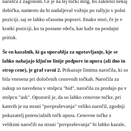
narašča z zagonom. Če je na tej točki dolg, bo zaklenil nekaj
dobička, namesto da bi nadaljeval vožnjo po rallyju v polni
poziciji, saj se lahko sčasoma popravi. Enako stori, če je v
kratki poziciji, ko ta postane rdeča, kar kaže na prodajni
pritisk.
Še en kazalnik, ki ga uporablja za ugotavljanje, kje se
lahko nahajajo ključne linije podpore in upora (ali dno in
strop cene), je graf ravni 2.
Prikazuje limitna naročila, ki so
bila vnesena pri določenih cenovnih točkah. Naročila za
nakup so navedena v stolpcu "bid", naročila za prodajo pa v
stolpcu "ask". Opozoril je, da so lahko cenovne točke, pri
katerih je na strani "povpraševanja" veliko naročil, zgodnji
pokazatelj potencialnih točk upora. Cenovne točke z
velikimi naročili na strani "povpraševanja" bi lahko kazale,