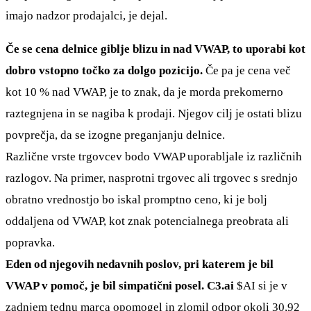
imajo nadzor prodajalci, je dejal.
Če se cena delnice giblje blizu in nad VWAP, to uporabi kot
dobro vstopno točko za dolgo pozicijo.
Če pa je cena več
kot 10 % nad VWAP, je to znak, da je morda prekomerno
raztegnjena in se nagiba k prodaji. Njegov cilj je ostati blizu
povprečja, da se izogne preganjanju delnice.
Različne vrste trgovcev bodo VWAP uporabljale iz različnih
razlogov. Na primer, nasprotni trgovec ali trgovec s srednjo
obratno vrednostjo bo iskal promptno ceno, ki je bolj
oddaljena od VWAP, kot znak potencialnega preobrata ali
popravka.
Eden od njegovih nedavnih poslov, pri katerem je bil
VWAP v pomoč, je bil simpatični posel. C3.ai
$AI
si je v
zadnjem tednu marca opomogel in zlomil odpor okoli 30,92