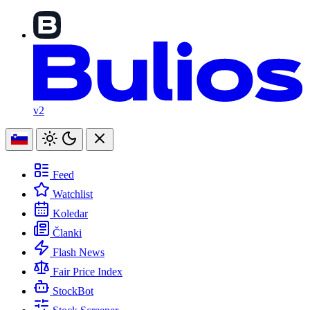
v2
Feed
Watchlist
Koledar
Članki
Flash News
Fair Price Index
StockBot