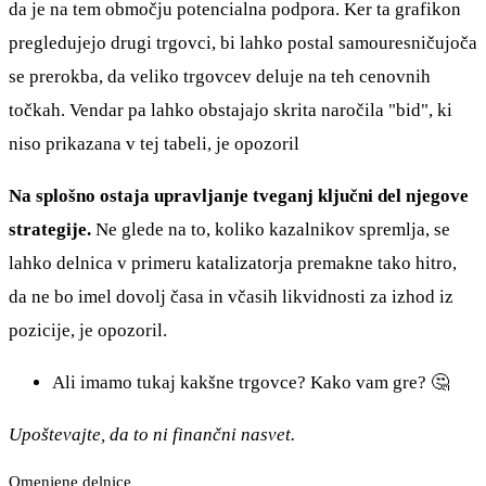
da je na tem območju potencialna podpora. Ker ta grafikon
pregledujejo drugi trgovci, bi lahko postal samouresničujoča
se prerokba, da veliko trgovcev deluje na teh cenovnih
točkah. Vendar pa lahko obstajajo skrita naročila "bid", ki
niso prikazana v tej tabeli, je opozoril
Na splošno ostaja upravljanje tveganj ključni del njegove
strategije.
Ne glede na to, koliko kazalnikov spremlja, se
lahko delnica v primeru katalizatorja premakne tako hitro,
da ne bo imel dovolj časa in včasih likvidnosti za izhod iz
pozicije, je opozoril.
Ali imamo tukaj kakšne trgovce? Kako vam gre? 🤔
Upoštevajte, da to ni finančni nasvet.
Omenjene delnice