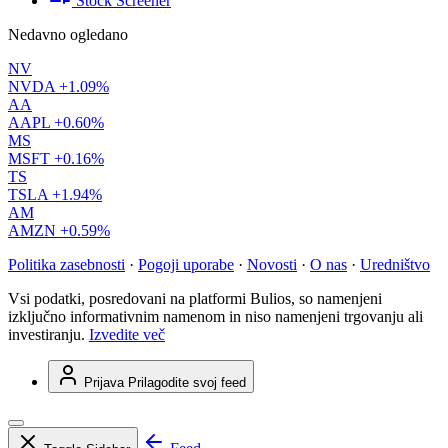
Stock Screener
Nedavno ogledano
NV
NVDA
+1.09%
AA
AAPL
+0.60%
MS
MSFT
+0.16%
TS
TSLA
+1.94%
AM
AMZN
+0.59%
Politika zasebnosti
·
Pogoji uporabe
·
Novosti
·
O nas
·
Uredništvo
Vsi podatki, posredovani na platformi Bulios, so namenjeni
izključno informativnim namenom in niso namenjeni trgovanju ali
investiranju.
Izvedite več
Prijava
Prilagodite svoj feed