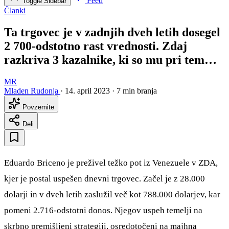
Feed
Toggle Sidebar
Članki
Ta trgovec je v zadnjih dveh letih dosegel
2 700-odstotno rast vrednosti. Zdaj
razkriva 3 kazalnike, ki so mu pri tem…
MR
Mladen Rudonja
·
14. april 2023
·
7 min branja
Povzemite
Deli
Eduardo Briceno je preživel težko pot iz Venezuele v ZDA,
kjer je postal uspešen dnevni trgovec. Začel je z 28.000
dolarji in v dveh letih zaslužil več kot 788.000 dolarjev, kar
pomeni 2.716-odstotni donos. Njegov uspeh temelji na
skrbno premišljeni strategiji, osredotočeni na majhna