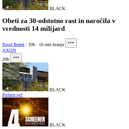
BLACK
Obeti za 30-odstotno rast in naročila v
vrednosti 14 milijard
Pavel Botek
·
20h
·
16 min branja
AXON
20h
BLACK
Preberi več
BLACK