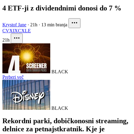
4 ETF-ji z dividendnimi donosi do 7 %
Krystof Jane
·
21h
·
13 min branja
CVX
IXC
XLE
21h
BLACK
Preberi več
BLACK
Rekordni parki, dobičkonosni streaming,
delnice za petnajstkratnik. Kje je