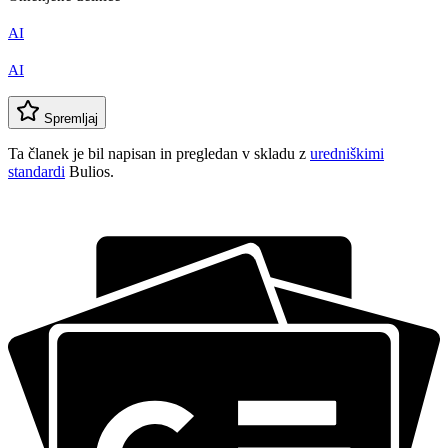
AI
AI
Spremljaj
Ta članek je bil napisan in pregledan v skladu z
uredniškimi
standardi
Bulios.