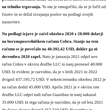
na tehniko trgovanja.
To mu je omogočilo, da se je ločil od
čustev in se držal izvajanja poslov na podlagi svojih
nastavitev.
Na podlagi izjave je začel oktobra 2020 z 28.000 dolarji
na borznoposredniškem računu Cobra. Stanje na tem
računu se je povečalo na 40.392,42 USD, dokler ga ni
decembra 2020 zaprl.
Nato je januarja 2021 odprl nov
račun Cobra v okviru družbe LLC in nanj prenesel 40.000
USD. Iz evidenc je razvidno, da je v letih 2021 in 2022
dvignil 437.195,72 USD. V nekem trenutku oktobra 2022 je
na račun dodal 45.000 USD. Aprila 2021 je v okviru iste
družbe LLC odprl tudi račun Guardian in nanj nakazal
35.000 USD. Iz tega računa je razvidno, da je od leta 2021
do danes skupaj dvignil 457.319 USD. Novembra in