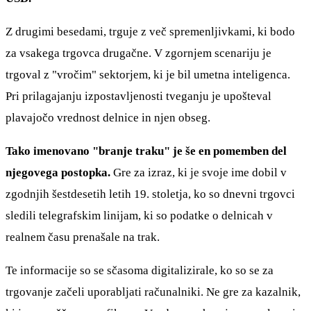
Z drugimi besedami, trguje z več spremenljivkami, ki bodo
za vsakega trgovca drugačne. V zgornjem scenariju je
trgoval z "vročim" sektorjem, ki je bil umetna inteligenca.
Pri prilagajanju izpostavljenosti tveganju je upošteval
plavajočo vrednost delnice in njen obseg.
Tako imenovano "branje traku" je še en pomemben del
njegovega postopka.
Gre za izraz, ki je svoje ime dobil v
zgodnjih šestdesetih letih 19. stoletja, ko so dnevni trgovci
sledili telegrafskim linijam, ki so podatke o delnicah v
realnem času prenašale na trak.
Te informacije so se sčasoma digitalizirale, ko so se za
trgovanje začeli uporabljati računalniki. Ne gre za kazalnik,