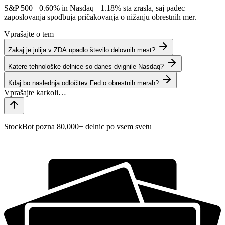
S&P 500
+0.60%
in Nasdaq
+1.18%
sta zrasla, saj padec
zaposlovanja spodbuja pričakovanja o nižanju obrestnih mer.
Vprašajte o tem
Zakaj je julija v ZDA upadlo število delovnih mest?
Katere tehnološke delnice so danes dvignile Nasdaq?
Kdaj bo naslednja odločitev Fed o obrestnih merah?
StockBot pozna 80,000+ delnic po vsem svetu