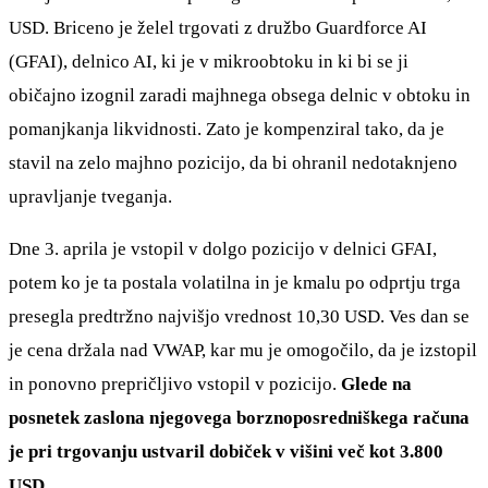
USD. Briceno je želel trgovati z družbo Guardforce AI
(GFAI), delnico AI, ki je v mikroobtoku in ki bi se ji
običajno izognil zaradi majhnega obsega delnic v obtoku in
pomanjkanja likvidnosti. Zato je kompenziral tako, da je
stavil na zelo majhno pozicijo, da bi ohranil nedotaknjeno
upravljanje tveganja.
Dne 3. aprila je vstopil v dolgo pozicijo v delnici GFAI,
potem ko je ta postala volatilna in je kmalu po odprtju trga
presegla predtržno najvišjo vrednost 10,30 USD. Ves dan se
je cena držala nad VWAP, kar mu je omogočilo, da je izstopil
in ponovno prepričljivo vstopil v pozicijo.
Glede na
posnetek zaslona njegovega borznoposredniškega računa
je pri trgovanju ustvaril dobiček v višini več kot 3.800
USD.