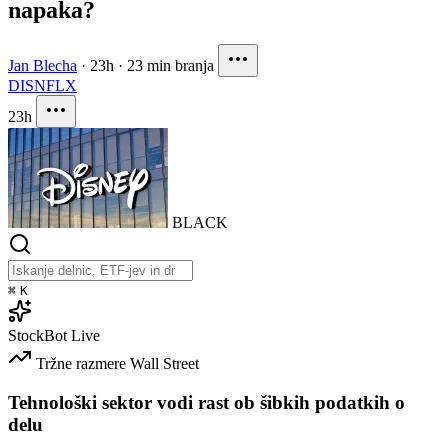
napaka?
Jan Blecha
·
23h
·
23 min branja
DIS
NFLX
23h
BLACK
⌘
K
StockBot
Live
Tržne razmere
Wall Street
Tehnološki sektor vodi rast ob šibkih podatkih o
delu