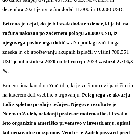
decembra 2021 je na račun dodal 11.000 in 10.000 USD.
Briceno je dejal, da je bil vsak dodaten denar, ki je bil na
računa nakazan po začetnem pologu 28.000 USD, iz
njegovega poslovnega dobička.
Na podlagi začetnega
zneska in ob upoštevanju skupnih izplačil v višini 788.551
USD je
od oktobra 2020 do februarja 2023 zaslužil 2.716,3
%.
Briceno ima kanal na YouTubu, ki je večinoma v španščini in
na katerem deli vsebine o trgovanju.
Poleg tega se ukvarja
tudi s spletno prodajo tečajev. Njegove rezultate je
Norman Zadeh, nekdanji profesor matematike, ki vsako
leto organizira ameriško prvenstvo v investiranju, opisal
kot nenavadne in izjemne. Vendar je Zadeh posvaril pred