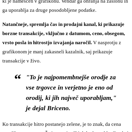
ki je nameščen v grafikonu. Vendar ga ohranja na zaslonu in
ga uporablja za druge posodobljene podatke.
Natančneje, spremlja čas in prodajni kanal, ki prikazuje
borzne transakcije, vključno z datumom, ceno, obsegom,
vrsto posla in hitrostjo izvajanja naročil.
V nasprotju z
grafikonom je manj zakasneli kazalnik, saj prikazuje
transakcije v živo.
"To je najpomembnejše orodje za
vse trgovce in verjetno je eno od
orodij, ki jih največ uporabljam,"
je dejal Briceno.
Ko transakcije hitro postanejo zelene, je to znak, da cena