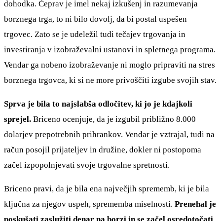
dohodka. Čeprav je imel nekaj izkušenj in razumevanja
borznega trga, to ni bilo dovolj, da bi postal uspešen
trgovec. Zato se je udeležil tudi tečajev trgovanja in
investiranja v izobraževalni ustanovi in spletnega programa.
Vendar ga nobeno izobraževanje ni moglo pripraviti na stres
borznega trgovca, ki si ne more privoščiti izgube svojih stav.
Sprva je bila to najslabša odločitev, ki jo je kdajkoli
sprejel.
Briceno ocenjuje, da je izgubil približno 8.000
dolarjev prepotrebnih prihrankov. Vendar je vztrajal, tudi na
račun posojil prijateljev in družine, dokler ni postopoma
začel izpopolnjevati svoje trgovalne spretnosti.
Briceno pravi, da je bila ena največjih sprememb, ki je bila
ključna za njegov uspeh, sprememba miselnosti.
Prenehal je
poskušati zaslužiti denar na borzi in se začel osredotočati