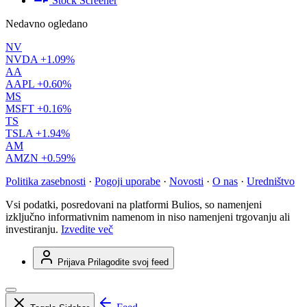
Stock Screener
Nedavno ogledano
NV
NVDA
+1.09%
AA
AAPL
+0.60%
MS
MSFT
+0.16%
TS
TSLA
+1.94%
AM
AMZN
+0.59%
Politika zasebnosti
·
Pogoji uporabe
·
Novosti
·
O nas
·
Uredništvo
Vsi podatki, posredovani na platformi Bulios, so namenjeni
izključno informativnim namenom in niso namenjeni trgovanju ali
investiranju.
Izvedite več
Prijava
Prilagodite svoj feed