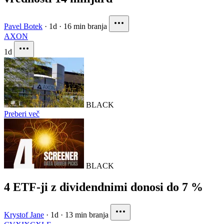
Pavel Botek
·
1d
·
16 min branja
AXON
1d
BLACK
Preberi več
BLACK
4 ETF-ji z dividendnimi donosi do 7 %
Krystof Jane
·
1d
·
13 min branja