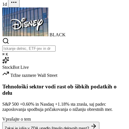
1d
BLACK
⌘
K
StockBot
Live
Tržne razmere
Wall Street
Tehnološki sektor vodi rast ob šibkih podatkih o
delu
S&P 500
+0.60%
in Nasdaq
+1.18%
sta zrasla, saj padec
zaposlovanja spodbuja pričakovanja o nižanju obrestnih mer.
Vprašajte o tem
Zakaj je julija v ZDA upadlo število delovnih mest?