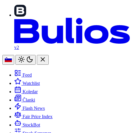
v2
Feed
Watchlist
Koledar
Članki
Flash News
Fair Price Index
StockBot