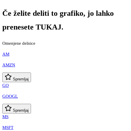
Če želite deliti to grafiko, jo lahko
prenesete TUKAJ.
Omenjene delnice
AM
AMZN
Spremljaj
GO
GOOGL
Spremljaj
MS
MSFT