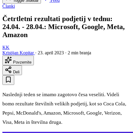
Feed
Toggle Sidebar
Članki
Četrtletni rezultati podjetij v tednu:
24.04. - 28.04.: Microsoft, Google, Meta,
Amazon
KK
Kristijan Kopitar
·
23. april 2023
·
2 min branja
Povzemite
Deli
Naslednji teden se imamo zagotovo česa veseliti. Videli
bomo rezultate številnih velikih podjetij, kot so Coca Cola,
Pepsi, McDonald's, Amazon, Microsoft, Google, Verizon,
Visa, Meta in številna druga.