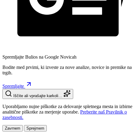
Spremljajte Bulios na Google Novicah
Bodite med prvimi, ki izveste za nove analize, novice in premike na
trgih.
Spremljajte
Iščite ali vprašajte karkoli…
Uporabljamo nujne piškotke za delovanje spletnega mesta in izbirne
analitične piškotke za merjenje uporabe.
Preberite naš Pravilnik o
zasebnosti.
Zavrnem
Sprejmem