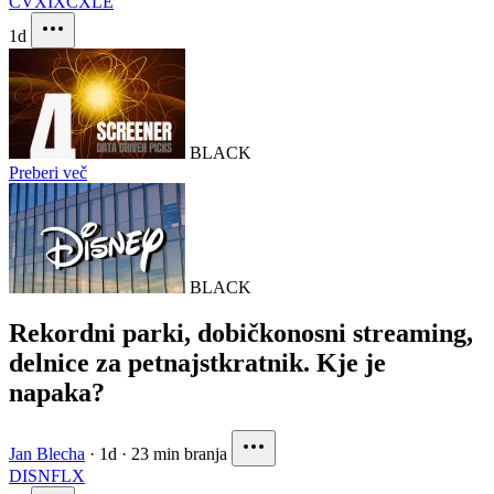
CVX
IXC
XLE
1d
BLACK
Preberi več
BLACK
Rekordni parki, dobičkonosni streaming,
delnice za petnajstkratnik. Kje je
napaka?
Jan Blecha
·
1d
·
23 min branja
DIS
NFLX