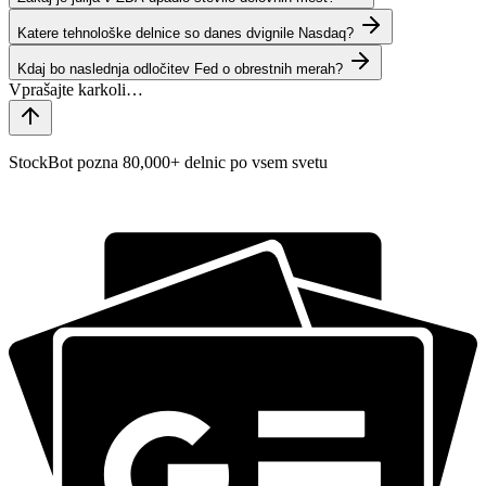
Katere tehnološke delnice so danes dvignile Nasdaq?
Kdaj bo naslednja odločitev Fed o obrestnih merah?
StockBot pozna 80,000+ delnic po vsem svetu