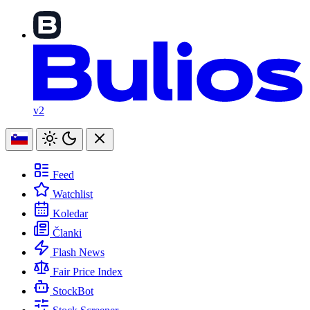
v2
Feed
Watchlist
Koledar
Članki
Flash News
Fair Price Index
StockBot