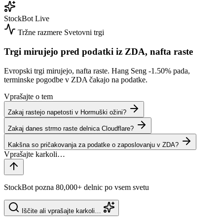
StockBot
Live
Tržne razmere
Svetovni trgi
Trgi mirujejo pred podatki iz ZDA, nafta raste
Evropski trgi mirujejo, nafta raste. Hang Seng
-1.50%
pada,
terminske pogodbe v ZDA čakajo na podatke.
Vprašajte o tem
Zakaj rastejo napetosti v Hormuški ožini?
Zakaj danes strmo raste delnica Cloudflare?
Kakšna so pričakovanja za podatke o zaposlovanju v ZDA?
StockBot pozna 80,000+ delnic po vsem svetu
Iščite ali vprašajte karkoli…