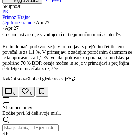
Feed
Toggle Sidebar
Skupnost
PK
Primoz Krajnc
@primozkrajnc
·
Apr 27
·
Apr 27
Gospodarstvo se je v zadnjem četrtletju močno upočasnilo. 📉
Bruto domači proizvod se je v primerjavi s prejšnjim četrtletjem
povečal le za 1,1 %. V primerjavi z zadnjim poročanim datumom se
je ta upočasnil za 1,5 %. Vendar potrošniška poraba, ki predstavlja
približno 70 % BDP, ostaja močna in se je v primerjavi s prejšnjim
četrtletjem povečala za 3,7 %.
Kakšni so vaši obeti glede recesije?🤔
0
0
Ni komentarjev
Bodite prvi, ki deli svoje misli.
⌘
K