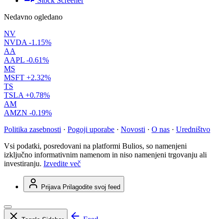
Stock Screener
Nedavno ogledano
NV
NVDA
-1.15%
AA
AAPL
-0.61%
MS
MSFT
+2.32%
TS
TSLA
+0.78%
AM
AMZN
-0.19%
Politika zasebnosti
·
Pogoji uporabe
·
Novosti
·
O nas
·
Uredništvo
Vsi podatki, posredovani na platformi Bulios, so namenjeni
izključno informativnim namenom in niso namenjeni trgovanju ali
investiranju.
Izvedite več
Prijava
Prilagodite svoj feed