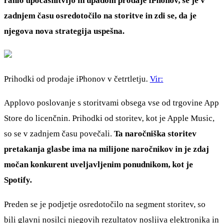
rahlo upočasnitvijo in upadom prodaje iPhonov, se je v
zadnjem času osredotočilo na storitve in zdi se, da je
njegova nova strategija uspešna.
Prihodki od prodaje iPhonov v četrtletju.
Vir:
Applovo poslovanje s storitvami obsega vse od trgovine App
Store do licenčnin. Prihodki od storitev, kot je Apple Music,
so se v zadnjem času povečali.
Ta naročniška storitev
pretakanja glasbe ima na milijone naročnikov in je zdaj
močan konkurent uveljavljenim ponudnikom, kot je
Spotify.
Preden se je podjetje osredotočilo na segment storitev, so
bili glavni nosilci njegovih rezultatov nosljiva elektronika in