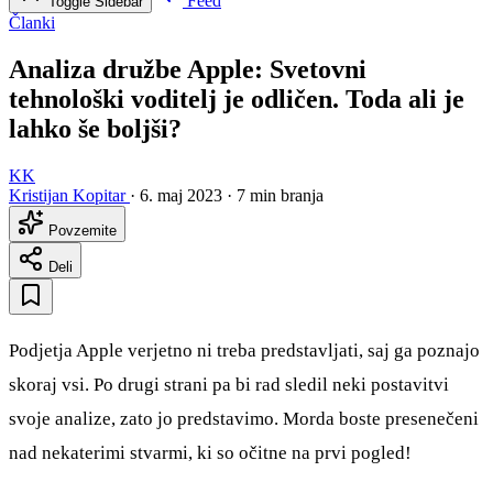
Feed
Toggle Sidebar
Članki
Analiza družbe Apple: Svetovni
tehnološki voditelj je odličen. Toda ali je
lahko še boljši?
KK
Kristijan Kopitar
·
6. maj 2023
·
7 min branja
Povzemite
Deli
Podjetja Apple verjetno ni treba predstavljati, saj ga poznajo
skoraj vsi. Po drugi strani pa bi rad sledil neki postavitvi
svoje analize, zato jo predstavimo. Morda boste presenečeni
nad nekaterimi stvarmi, ki so očitne na prvi pogled!