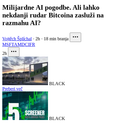
Milijardne AI pogodbe. Ali lahko
nekdanji rudar Bitcoina zasluži na
razmahu AI?
Vojtěch Šplíchal
·
2h
·
18 min branja
MSFT
AMD
CIFR
2h
BLACK
Preberi več
BLACK