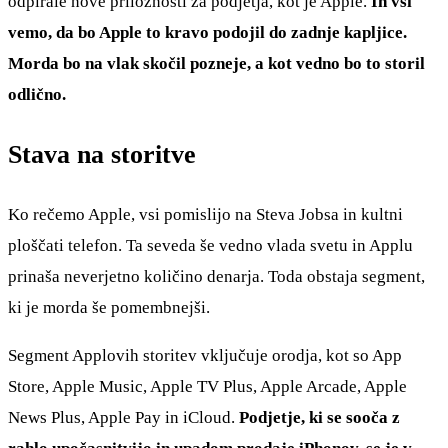
odpirale nove priložnosti za podjetja, kot je Apple.
In vsi
vemo, da bo Apple to kravo podojil do zadnje kapljice.
Morda bo na vlak skočil pozneje, a kot vedno bo to storil
odlično.
Stava na storitve
Ko rečemo Apple, vsi pomislijo na Steva Jobsa in kultni
ploščati telefon. Ta seveda še vedno vlada svetu in Applu
prinaša neverjetno količino denarja. Toda obstaja segment,
ki je morda še pomembnejši.
Segment Applovih storitev vključuje orodja, kot so App
Store, Apple Music, Apple TV Plus, Apple Arcade, Apple
News Plus, Apple Pay in iCloud.
Podjetje, ki se sooča z