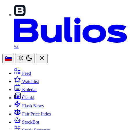
v2
Feed
Watchlist
Koledar
Članki
Flash News
Fair Price Index
StockBot