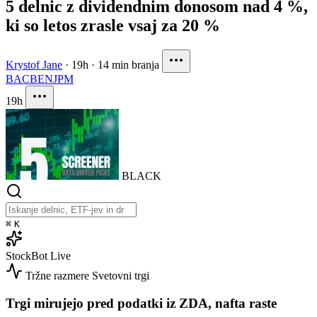
5 delnic z dividendnim donosom nad 4 %,
ki so letos zrasle vsaj za 20 %
Krystof Jane
·
19h
·
14 min branja
BAC
BEN
JPM
19h
BLACK
⌘
K
StockBot
Live
Tržne razmere
Svetovni trgi
Trgi mirujejo pred podatki iz ZDA, nafta raste