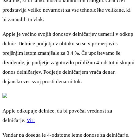
iskalnik, ki bi lahko močno konkuriral Googlu. Chat GPT
predstavlja veliko nevarnost za vse tehnološke velikane, ki
bi zamudili ta vlak.
Apple je večino svojih donosov delničarjev usmeril v odkup
delnic. Delnice podjetja v obtoku so se v primerjavi s
prejšnjim letom zmanjšale za 3,4 %. Če upoštevamo še
dividende, je podjetje zagotovilo približno 4-odstotni skupni
donos delničarjev. Podjetje delničarjem vrača denar,
dejansko ves svoj prosti denarni tok.
Apple odkupuje delnice, da bi povečal vrednost za
delničarje.
Vir:
Vendar pa dosega le 4-odstotne letne donose za delničarje.