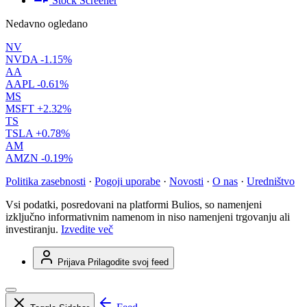
Stock Screener
Nedavno ogledano
NV
NVDA
-1.15%
AA
AAPL
-0.61%
MS
MSFT
+2.32%
TS
TSLA
+0.78%
AM
AMZN
-0.19%
Politika zasebnosti
·
Pogoji uporabe
·
Novosti
·
O nas
·
Uredništvo
Vsi podatki, posredovani na platformi Bulios, so namenjeni
izključno informativnim namenom in niso namenjeni trgovanju ali
investiranju.
Izvedite več
Prijava
Prilagodite svoj feed