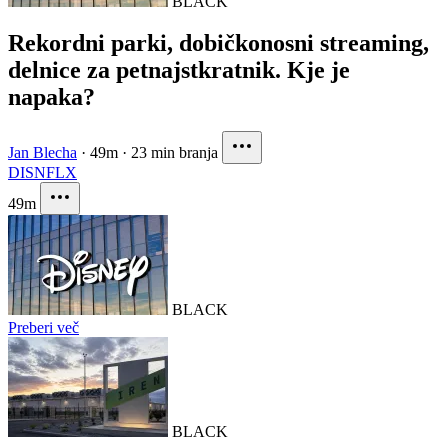
BLACK
Rekordni parki, dobičkonosni streaming,
delnice za petnajstkratnik. Kje je
napaka?
Jan Blecha
·
49m
·
23 min branja
DIS
NFLX
49m
BLACK
Preberi več
BLACK