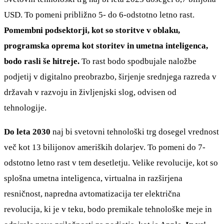
USD. To pomeni približno 5- do 6-odstotno letno rast.
Pomembni podsektorji, kot so storitve v oblaku,
programska oprema kot storitev in umetna inteligenca,
bodo rasli še hitreje.
To rast bodo spodbujale naložbe
podjetij v digitalno preobrazbo, širjenje srednjega razreda v
državah v razvoju in življenjski slog, odvisen od
tehnologije.
Do leta 2030
naj bi svetovni tehnološki trg dosegel vrednost
več kot 13 bilijonov ameriških dolarjev. To pomeni do 7-
odstotno letno rast v tem desetletju. Velike revolucije, kot so
splošna umetna inteligenca, virtualna in razširjena
resničnost, napredna avtomatizacija ter električna
revolucija, ki je v teku, bodo premikale tehnološke meje in