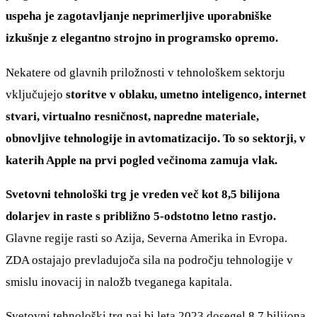
uspeha je zagotavljanje neprimerljive uporabniške
izkušnje z elegantno strojno in programsko opremo.
Nekatere od glavnih priložnosti v tehnološkem sektorju
vključujejo
storitve v oblaku, umetno inteligenco, internet
stvari, virtualno resničnost, napredne materiale,
obnovljive tehnologije in avtomatizacijo. To so sektorji, v
katerih Apple na prvi pogled večinoma zamuja vlak.
Svetovni tehnološki trg je vreden več kot 8,5 bilijona
dolarjev in raste s približno 5-odstotno letno rastjo.
Glavne regije rasti so Azija, Severna Amerika in Evropa.
ZDA ostajajo prevladujoča sila na področju tehnologije v
smislu inovacij in naložb tveganega kapitala.
Svetovni tehnološki trg naj bi leta 2023 dosegel 8,7 bilijona