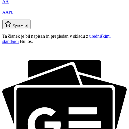
AA
AAPL
Spremljaj
Ta članek je bil napisan in pregledan v skladu z
uredniškimi
standardi
Bulios.