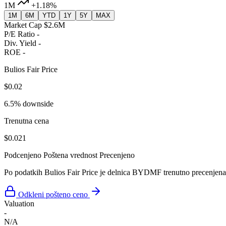
1M
+1.18%
1M
6M
YTD
1Y
5Y
MAX
Market Cap
$2.6M
P/E Ratio
-
Div. Yield
-
ROE
-
Bulios Fair Price
$0.02
6.5% downside
Trenutna cena
$0.021
Podcenjeno
Poštena vrednost
Precenjeno
Po podatkih Bulios Fair Price je delnica BYDMF trenutno precenjena
Odkleni pošteno ceno
Valuation
-
N/A