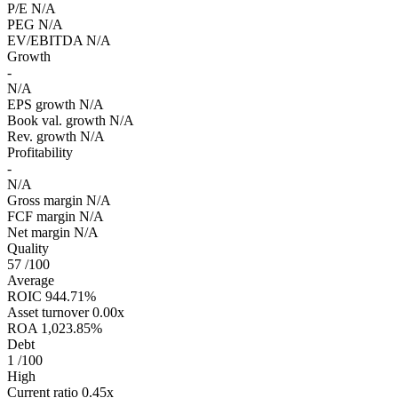
P/E
N/A
PEG
N/A
EV/EBITDA
N/A
Growth
-
N/A
EPS growth
N/A
Book val. growth
N/A
Rev. growth
N/A
Profitability
-
N/A
Gross margin
N/A
FCF margin
N/A
Net margin
N/A
Quality
57
/100
Average
ROIC
944.71%
Asset turnover
0.00x
ROA
1,023.85%
Debt
1
/100
High
Current ratio
0.45x