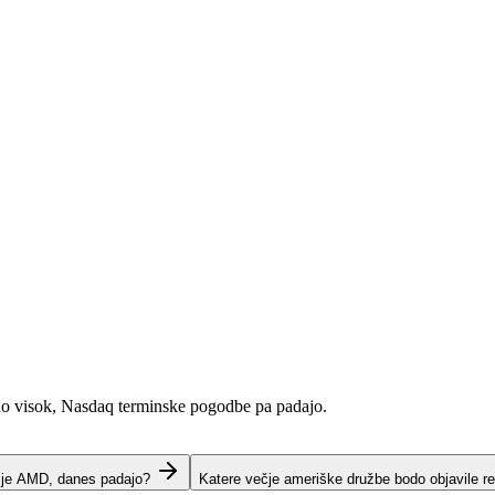
no visok, Nasdaq terminske pogodbe pa padajo.
t je AMD, danes padajo?
Katere večje ameriške družbe bodo objavile re