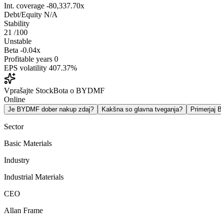
Int. coverage
-80,337.70x
Debt/Equity
N/A
Stability
21
/100
Unstable
Beta
-0.04x
Profitable years
0
EPS volatility
407.37%
Vprašajte StockBota o BYDMF
Online
Je BYDMF dober nakup zdaj?
Kakšna so glavna tveganja?
Primerja
Sector
Basic Materials
Industry
Industrial Materials
CEO
Allan Frame