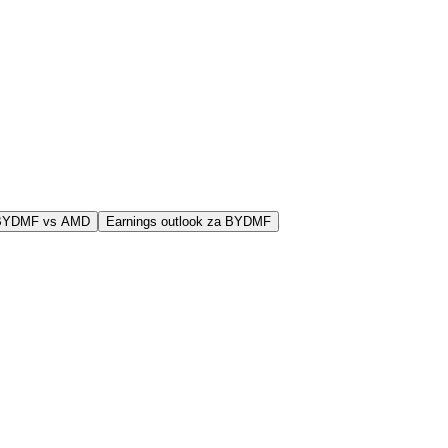
j BYDMF vs AMD
Earnings outlook za BYDMF