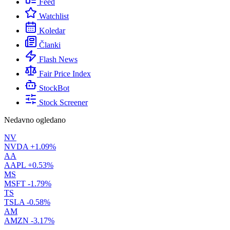
Feed
Watchlist
Koledar
Članki
Flash News
Fair Price Index
StockBot
Stock Screener
Nedavno ogledano
NV
NVDA
+1.09%
AA
AAPL
+0.53%
MS
MSFT
-1.79%
TS
TSLA
-0.58%
AM
AMZN
-3.17%