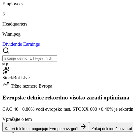
Employees
3
Headquarters
Winnipeg
Dividende
Earnings
⌘
K
StockBot
Live
Tržne razmere
Evropa
Evropske delnice rekordno visoko zaradi optimizma
CAC 40
+0.80%
vodi evropsko rast. STOXX 600
+0.40%
je rekord
Vprašajte o tem
Kateri telekomi poganjajo Evropo navzgor?
Zakaj delnice čipov, ko