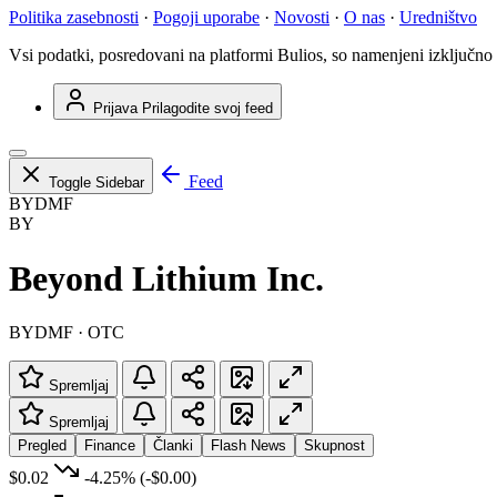
Politika zasebnosti
·
Pogoji uporabe
·
Novosti
·
O nas
·
Uredništvo
Vsi podatki, posredovani na platformi Bulios, so namenjeni izključno
Prijava
Prilagodite svoj feed
Feed
Toggle Sidebar
BYDMF
BY
Beyond Lithium Inc.
BYDMF · OTC
Spremljaj
Spremljaj
Pregled
Finance
Članki
Flash News
Skupnost
$0.02
-4.25%
(-$0.00)