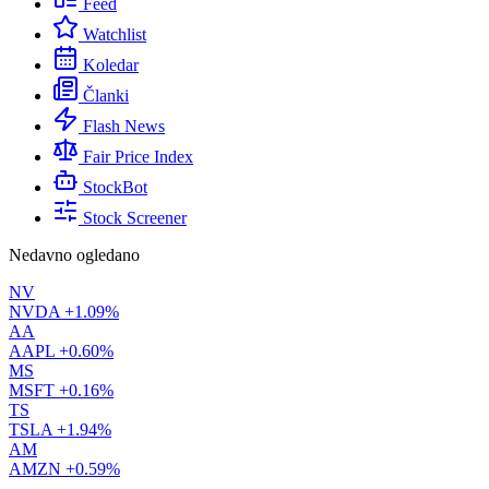
Feed
Watchlist
Koledar
Članki
Flash News
Fair Price Index
StockBot
Stock Screener
Nedavno ogledano
NV
NVDA
+1.09%
AA
AAPL
+0.60%
MS
MSFT
+0.16%
TS
TSLA
+1.94%
AM
AMZN
+0.59%