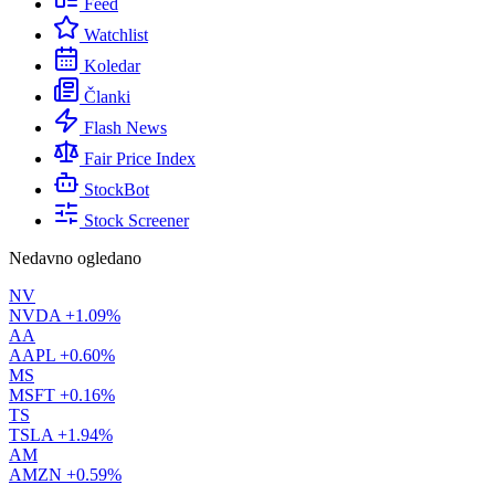
Feed
Watchlist
Koledar
Članki
Flash News
Fair Price Index
StockBot
Stock Screener
Nedavno ogledano
NV
NVDA
+1.09%
AA
AAPL
+0.60%
MS
MSFT
+0.16%
TS
TSLA
+1.94%
AM
AMZN
+0.59%