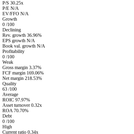
P/S
30.25x
P/E
N/A
EV/FFO
N/A
Growth
0
/100
Declining
Rev. growth
36.96%
EPS growth
N/A
Book val. growth
N/A
Profitability
0
/100
Weak
Gross margin
3.37%
FCF margin
169.06%
Net margin
218.53%
Quality
63
/100
Average
ROIC
97.97%
Asset turnover
0.32x
ROA
70.70%
Debt
0
/100
High
Current ratio
0.34x