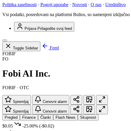
Politika zasebnosti
·
Pogoji uporabe
·
Novosti
·
O nas
·
Uredništvo
Vsi podatki, posredovani na platformi Bulios, so namenjeni izključno
Prijava
Prilagodite svoj feed
Feed
Toggle Sidebar
FOBIF
FO
Fobi AI Inc.
FOBIF · OTC
Spremljaj
Cenovni alarm
Spremljaj
Cenovni alarm
Pregled
Finance
Članki
Flash News
Skupnost
$0.05
-25.00%
(-$0.02)