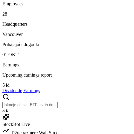
Employees
28
Headquarters
Vancouver
Prihajajoči dogodki
01
OKT.
Earnings
Upcoming earnings report
54d
Dividende
Earnings
⌘
K
StockBot
Live
Tržne razmere
Wall Street