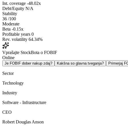
Int. coverage
-48.02x
Debt/Equity
N/A
Stability
36
/100
Moderate
Beta
-0.15x
Profitable years
0
Rev. volatility
64.34%
Vprašajte StockBota o FOBIF
Online
Je FOBIF dober nakup zdaj?
Kakšna so glavna tveganja?
Primerjaj 
Sector
Technology
Industry
Software - Infrastructure
CEO
Robert Douglas Anson