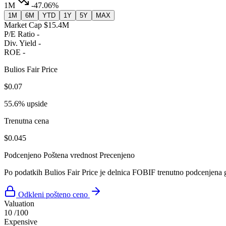
1M
-47.06%
1M
6M
YTD
1Y
5Y
MAX
Market Cap
$15.4M
P/E Ratio
-
Div. Yield
-
ROE
-
Bulios Fair Price
$0.07
55.6% upside
Trenutna cena
$0.045
Podcenjeno
Poštena vrednost
Precenjeno
Po podatkih Bulios Fair Price je delnica FOBIF trenutno podcenjena 
Odkleni pošteno ceno
Valuation
10
/100
Expensive