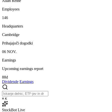
Allan Reine
Employees
146
Headquarters
Cambridge
Prihajajoči dogodki
06
NOV.
Earnings
Upcoming earnings report
88d
Dividende
Earnings
⌘
K
StockBot
Live