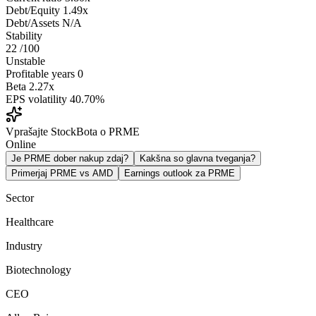
Debt/Equity
1.49x
Debt/Assets
N/A
Stability
22
/100
Unstable
Profitable years
0
Beta
2.27x
EPS volatility
40.70%
Vprašajte StockBota o PRME
Online
Je PRME dober nakup zdaj?
Kakšna so glavna tveganja?
Primerjaj PRME vs AMD
Earnings outlook za PRME
Sector
Healthcare
Industry
Biotechnology
CEO