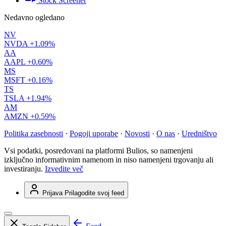
Stock Screener
Nedavno ogledano
NV
NVDA
+1.09%
AA
AAPL
+0.60%
MS
MSFT
+0.16%
TS
TSLA
+1.94%
AM
AMZN
+0.59%
Politika zasebnosti
·
Pogoji uporabe
·
Novosti
·
O nas
·
Uredništvo
Vsi podatki, posredovani na platformi Bulios, so namenjeni
izključno informativnim namenom in niso namenjeni trgovanju ali
investiranju.
Izvedite več
Prijava
Prilagodite svoj feed