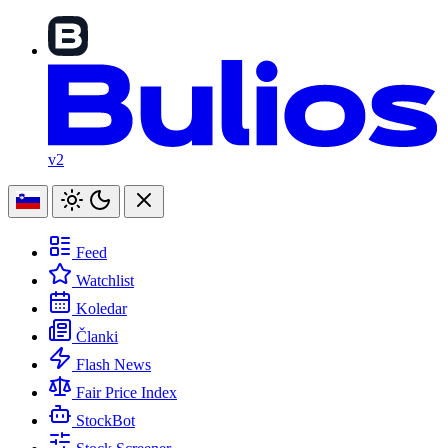
v2
Feed
Watchlist
Koledar
Članki
Flash News
Fair Price Index
StockBot