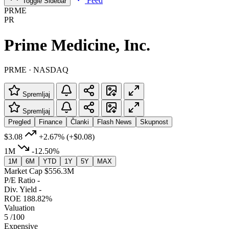
Feed
Toggle Sidebar
PRME
PR
Prime Medicine, Inc.
PRME · NASDAQ
Spremljaj
Spremljaj
Pregled
Finance
Članki
Flash News
Skupnost
$3.08
+2.67%
(+$0.08)
1M
-12.50%
1M
6M
YTD
1Y
5Y
MAX
Market Cap
$556.3M
P/E Ratio
-
Div. Yield
-
ROE
188.82%
Valuation
5
/100
Expensive