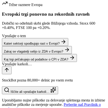
Tržne razmere
Evropa
Evropski trgi ponovno na rekordnih ravneh
Dobički so odtehtali skrbi glede Bližnjega vzhoda. Stoxx 600
+0.40%
, FTSE 100 pa
+0.20%
.
Vprašajte o tem
Kateri sektorji spodbujajo rast v Evropi?
Zakaj se vlagatelji selijo iz ZDA v Evropo?
Kaj trgi pričakujejo od podatkov o CPI v ZDA?
StockBot pozna 80,000+ delnic po vsem svetu
Iščite ali vprašajte karkoli…
Uporabljamo nujne piškotke za delovanje spletnega mesta in izbirne
analitične piškotke za merjenje uporabe.
Preberite naš Pravilnik o