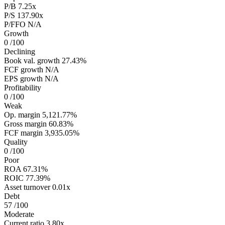
P/B
7.25x
P/S
137.90x
P/FFO
N/A
Growth
0
/100
Declining
Book val. growth
27.43%
FCF growth
N/A
EPS growth
N/A
Profitability
0
/100
Weak
Op. margin
5,121.77%
Gross margin
60.83%
FCF margin
3,935.05%
Quality
0
/100
Poor
ROA
67.31%
ROIC
77.39%
Asset turnover
0.01x
Debt
57
/100
Moderate
Current ratio
3.80x