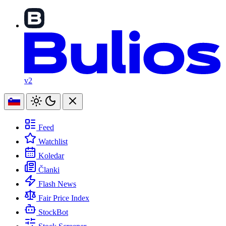
v2
Feed
Watchlist
Koledar
Članki
Flash News
Fair Price Index
StockBot