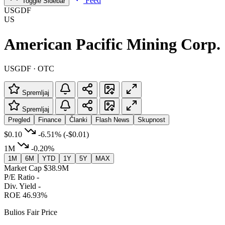
Feed
Toggle Sidebar
USGDF
US
American Pacific Mining Corp.
USGDF · OTC
Spremljaj
Spremljaj
Pregled
Finance
Članki
Flash News
Skupnost
$0.10
-6.51%
(-$0.01)
1M
-0.20%
1M
6M
YTD
1Y
5Y
MAX
Market Cap
$38.9M
P/E Ratio
-
Div. Yield
-
ROE
46.93%
Bulios Fair Price