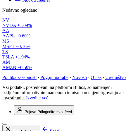
Stock Screener
Nedavno ogledano
NV
NVDA
+1.09%
AA
AAPL
+0.60%
MS
MSFT
+0.16%
TS
TSLA
+1.94%
AM
AMZN
+0.59%
Politika zasebnosti
·
Pogoji uporabe
·
Novosti
·
O nas
·
Uredništvo
Vsi podatki, posredovani na platformi Bulios, so namenjeni
izključno informativnim namenom in niso namenjeni trgovanju ali
investiranju.
Izvedite več
Prijava
Prilagodite svoj feed