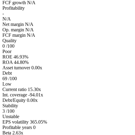
FCF growth
N/A
Profitability
-
N/A
Net margin
N/A
Op. margin
N/A
FCF margin
N/A
Quality
0
/100
Poor
ROE
46.93%
ROA
44.80%
Asset turnover
0.00x
Debt
69
/100
Low
Current ratio
15.30x
Int. coverage
-94.01x
Debt/Equity
0.00x
Stability
3
/100
Unstable
EPS volatility
365.05%
Profitable years
0
Beta
2.63x