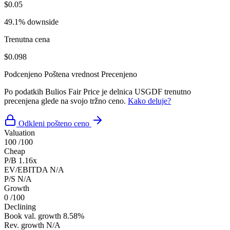
$0.05
49.1% downside
Trenutna cena
$0.098
Podcenjeno
Poštena vrednost
Precenjeno
Po podatkih Bulios Fair Price je delnica USGDF trenutno
precenjena glede na svojo tržno ceno.
Kako deluje?
Odkleni pošteno ceno
Valuation
100
/100
Cheap
P/B
1.16x
EV/EBITDA
N/A
P/S
N/A
Growth
0
/100
Declining
Book val. growth
8.58%
Rev. growth
N/A