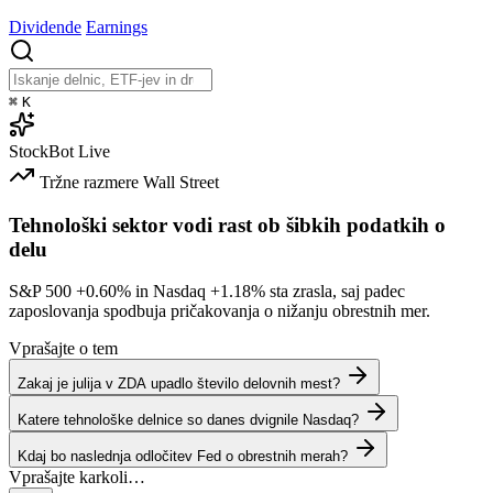
Dividende
Earnings
⌘
K
StockBot
Live
Tržne razmere
Wall Street
Tehnološki sektor vodi rast ob šibkih podatkih o
delu
S&P 500
+0.60%
in Nasdaq
+1.18%
sta zrasla, saj padec
zaposlovanja spodbuja pričakovanja o nižanju obrestnih mer.
Vprašajte o tem
Zakaj je julija v ZDA upadlo število delovnih mest?
Katere tehnološke delnice so danes dvignile Nasdaq?
Kdaj bo naslednja odločitev Fed o obrestnih merah?