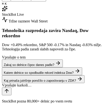
⌘
K
StockBot
Live
Tržne razmere
Wall Street
Tehnološka razprodaja zavira Nasdaq, Dow
rekordno
Dow
+0.49%
rekordno, S&P 500
-0.17%
in Nasdaq
-0.83%
nižje.
Tehnologija padla zaradi slabih napovedi za čipe.
Vprašajte o tem
Zakaj so delnice čipov danes padle?
Katere delnice so spodbudile rekord indeksa Dow?
Kaj prinaša jutrišnje poročilo o zaposlovanju v ZDA?
StockBot pozna 80,000+ delnic po vsem svetu