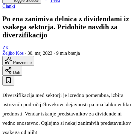
Feed
Toggle Sidebar
Članki
Po ena zanimiva delnica z dividendami iz
vsakega sektorja. Pridobite navdih za
diverzifikacijo
ZK
Željko Kos
·
30. maj 2023
·
9 min branja
Povzemite
Deli
Diverzifikacija med sektorji je izredno pomembna, izbira
ustreznih področij človekove dejavnosti pa ima lahko veliko
prednosti. Vendar iskanje predstavnikov za dividende ni
vedno enostavno. Oglejmo si nekaj zanimivih predstavnikov
vsakega od njih!