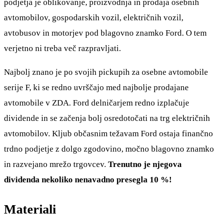
podjetja je oblikovanje, proizvodnja in prodaja osebnih
avtomobilov, gospodarskih vozil, električnih vozil,
avtobusov in motorjev pod blagovno znamko Ford. O tem
verjetno ni treba več razpravljati.
Najbolj znano je po svojih pickupih za osebne avtomobile
serije F, ki se redno uvrščajo med najbolje prodajane
avtomobile v ZDA. Ford delničarjem redno izplačuje
dividende in se začenja bolj osredotočati na trg električnih
avtomobilov. Kljub občasnim težavam Ford ostaja finančno
trdno podjetje z dolgo zgodovino, močno blagovno znamko
in razvejano mrežo trgovcev.
Trenutno je njegova
dividenda nekoliko nenavadno presegla 10 %!
Materiali