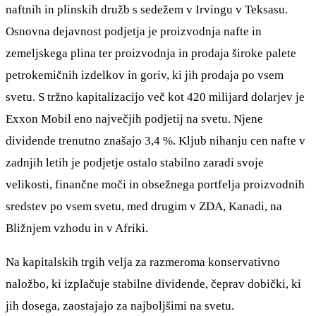
naftnih in plinskih družb s sedežem v Irvingu v Teksasu.
Osnovna dejavnost podjetja je proizvodnja nafte in
zemeljskega plina ter proizvodnja in prodaja široke palete
petrokemičnih izdelkov in goriv, ki jih prodaja po vsem
svetu. S tržno kapitalizacijo več kot 420 milijard dolarjev je
Exxon Mobil eno največjih podjetij na svetu. Njene
dividende trenutno znašajo 3,4 %. Kljub nihanju cen nafte v
zadnjih letih je podjetje ostalo stabilno zaradi svoje
velikosti, finančne moči in obsežnega portfelja proizvodnih
sredstev po vsem svetu, med drugim v ZDA, Kanadi, na
Bližnjem vzhodu in v Afriki.
Na kapitalskih trgih velja za razmeroma konservativno
naložbo, ki izplačuje stabilne dividende, čeprav dobički, ki
jih dosega, zaostajajo za najboljšimi na svetu.