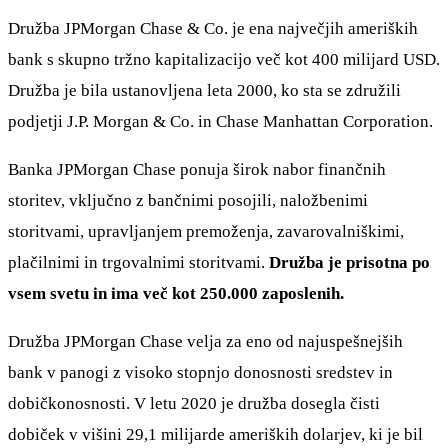
Družba JPMorgan Chase & Co. je ena največjih ameriških
bank s skupno tržno kapitalizacijo več kot 400 milijard USD.
Družba je bila ustanovljena leta 2000, ko sta se združili
podjetji J.P. Morgan & Co. in Chase Manhattan Corporation.
Banka JPMorgan Chase ponuja širok nabor finančnih
storitev, vključno z bančnimi posojili, naložbenimi
storitvami, upravljanjem premoženja, zavarovalniškimi,
plačilnimi in trgovalnimi storitvami.
Družba je prisotna po
vsem svetu in ima več kot 250.000 zaposlenih.
Družba JPMorgan Chase velja za eno od najuspešnejših
bank v panogi z visoko stopnjo donosnosti sredstev in
dobičkonosnosti. V letu 2020 je družba dosegla čisti
dobiček v višini 29,1 milijarde ameriških dolarjev, ki je bil