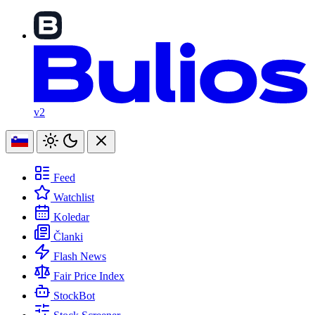
v2
Feed
Watchlist
Koledar
Članki
Flash News
Fair Price Index
StockBot