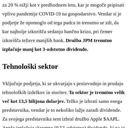
za 20 % nižji kot v predhodnem letu, kar je mogoče pripisati
vplivu pandemije COVID-19 na gospodarstvo. Vendar si je
podjetje že opomoglo od tega padca in trenutno se zdi, da
kar najbolje izkorišča sedanjo bančno krizo, pri čemer
izkorišča težave manjših bank.
Družba JPM trenutno
izplačuje manj kot 3-odstotno dividendo.
Tehnološki sektor
Vključuje podjetja, ki se ukvarjajo s proizvodnjo in prodajo
tehnoloških izdelkov in storitev.
Ta sektor je trenutno velik
več kot 13,5 bilijona dolarjev.
Težko je izbrati samo enega
predstavnika, vendar je to nekoliko lažje zaradi dividende.
Za svojega predstavnika sem izbral družbo Apple
$AAPL
.
Apple izplačuje skromno (0,53-odstotno) dividendo, ki pa je