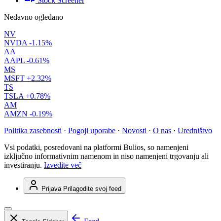
Stock Screener
Nedavno ogledano
NV
NVDA
-1.15%
AA
AAPL
-0.61%
MS
MSFT
+2.32%
TS
TSLA
+0.78%
AM
AMZN
-0.19%
Politika zasebnosti
·
Pogoji uporabe
·
Novosti
·
O nas
·
Uredništvo
Vsi podatki, posredovani na platformi Bulios, so namenjeni
izključno informativnim namenom in niso namenjeni trgovanju ali
investiranju.
Izvedite več
Prijava
Prilagodite svoj feed