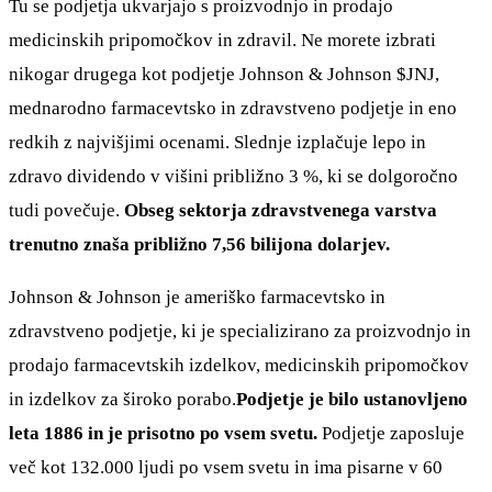
Tu se podjetja ukvarjajo s proizvodnjo in prodajo
medicinskih pripomočkov in zdravil. Ne morete izbrati
nikogar drugega kot podjetje Johnson & Johnson
$JNJ
,
mednarodno farmacevtsko in zdravstveno podjetje in eno
redkih z najvišjimi ocenami. Slednje izplačuje lepo in
zdravo dividendo v višini približno 3 %, ki se dolgoročno
tudi povečuje.
Obseg sektorja zdravstvenega varstva
trenutno znaša približno 7,56 bilijona dolarjev.
Johnson & Johnson je ameriško farmacevtsko in
zdravstveno podjetje, ki je specializirano za proizvodnjo in
prodajo farmacevtskih izdelkov, medicinskih pripomočkov
in izdelkov za široko porabo.
Podjetje je bilo ustanovljeno
leta 1886 in je prisotno po vsem svetu.
Podjetje zaposluje
več kot 132.000 ljudi po vsem svetu in ima pisarne v 60