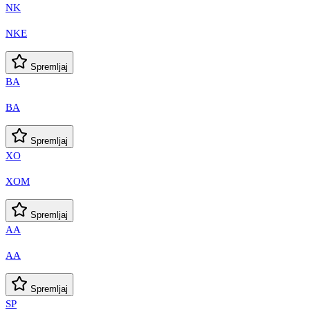
NK
NKE
Spremljaj
BA
BA
Spremljaj
XO
XOM
Spremljaj
AA
AA
Spremljaj
SP