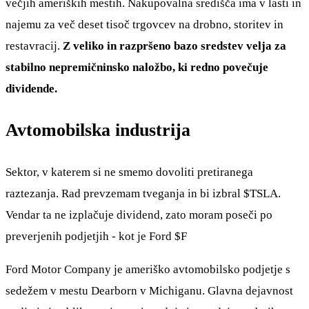
večjih ameriških mestih. Nakupovalna središča ima v lasti in
najemu za več deset tisoč trgovcev na drobno, storitev in
restavracij.
Z veliko in razpršeno bazo sredstev velja za
stabilno nepremičninsko naložbo, ki redno povečuje
dividende.
Avtomobilska industrija
Sektor, v katerem si ne smemo dovoliti pretiranega
raztezanja. Rad prevzemam tveganja in bi izbral
$TSLA
.
Vendar ta ne izplačuje dividend, zato moram poseči po
preverjenih podjetjih - kot je Ford
$F
Ford Motor Company je ameriško avtomobilsko podjetje s
sedežem v mestu Dearborn v Michiganu. Glavna dejavnost