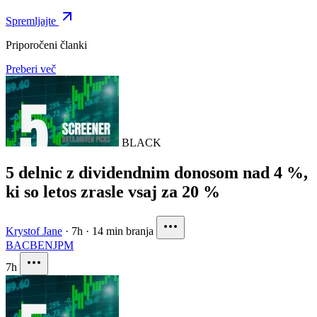
Spremljajte
Priporočeni članki
Preberi več
BLACK
5 delnic z dividendnim donosom nad 4 %,
ki so letos zrasle vsaj za 20 %
Krystof Jane
·
7h
·
14 min branja
BAC
BEN
JPM
7h