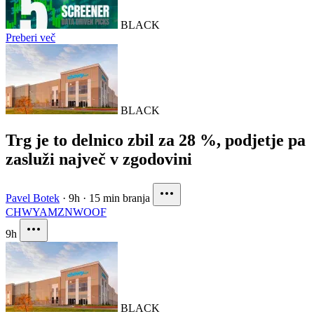
BLACK
Preberi več
BLACK
Trg je to delnico zbil za 28 %, podjetje pa
zasluži največ v zgodovini
Pavel Botek
·
9h
·
15 min branja
CHWY
AMZN
WOOF
9h
BLACK