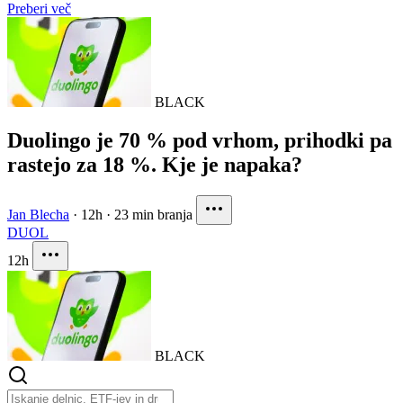
Preberi več
BLACK
Duolingo je 70 % pod vrhom, prihodki pa
rastejo za 18 %. Kje je napaka?
Jan Blecha
·
12h
·
23 min branja
DUOL
12h
BLACK