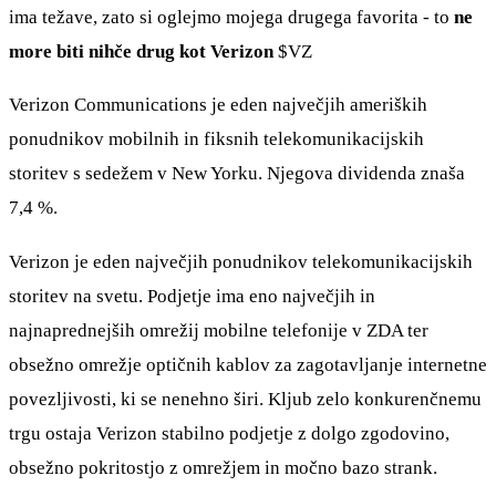
ima težave, zato si oglejmo mojega drugega favorita - to
ne
more biti nihče drug kot Verizon
$VZ
Verizon Communications je eden največjih ameriških
ponudnikov mobilnih in fiksnih telekomunikacijskih
storitev s sedežem v New Yorku. Njegova dividenda znaša
7,4 %.
Verizon je eden največjih ponudnikov telekomunikacijskih
storitev na svetu. Podjetje ima eno največjih in
najnaprednejših omrežij mobilne telefonije v ZDA ter
obsežno omrežje optičnih kablov za zagotavljanje internetne
povezljivosti, ki se nenehno širi. Kljub zelo konkurenčnemu
trgu ostaja Verizon stabilno podjetje z dolgo zgodovino,
obsežno pokritostjo z omrežjem in močno bazo strank.