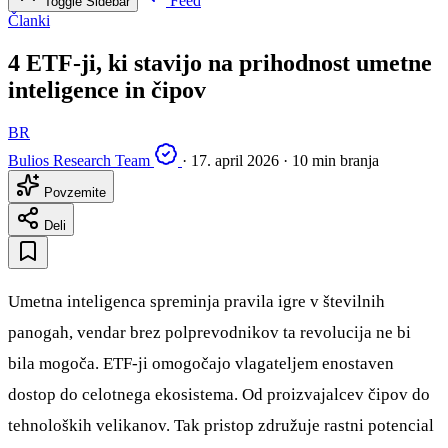
Feed
Toggle Sidebar
Članki
4 ETF-ji, ki stavijo na prihodnost umetne
inteligence in čipov
BR
Bulios Research Team
·
17. april 2026
·
10 min branja
Povzemite
Deli
Umetna inteligenca spreminja pravila igre v številnih
panogah, vendar brez polprevodnikov ta revolucija ne bi
bila mogoča. ETF-ji omogočajo vlagateljem enostaven
dostop do celotnega ekosistema. Od proizvajalcev čipov do
tehnoloških velikanov. Tak pristop združuje rastni potencial