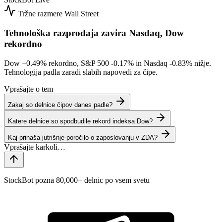
Tržne razmere
Wall Street
Tehnološka razprodaja zavira Nasdaq, Dow
rekordno
Dow
+0.49%
rekordno, S&P 500
-0.17%
in Nasdaq
-0.83%
nižje.
Tehnologija padla zaradi slabih napovedi za čipe.
Vprašajte o tem
Zakaj so delnice čipov danes padle?
Katere delnice so spodbudile rekord indeksa Dow?
Kaj prinaša jutrišnje poročilo o zaposlovanju v ZDA?
StockBot pozna 80,000+ delnic po vsem svetu