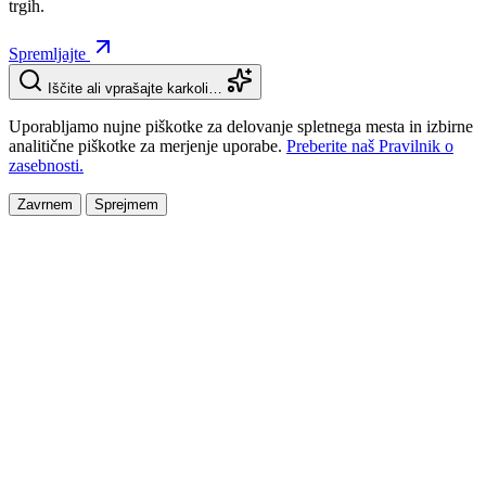
trgih.
Spremljajte
Iščite ali vprašajte karkoli…
Uporabljamo nujne piškotke za delovanje spletnega mesta in izbirne
analitične piškotke za merjenje uporabe.
Preberite naš Pravilnik o
zasebnosti.
Zavrnem
Sprejmem