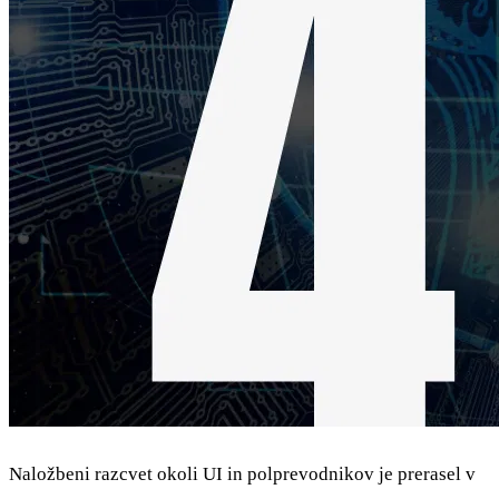
Naložbeni razcvet okoli UI in polprevodnikov je prerasel v