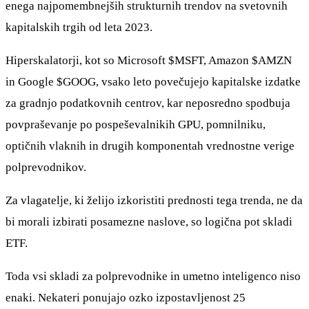
enega najpomembnejših strukturnih trendov na svetovnih
kapitalskih trgih od leta 2023.
Hiperskalatorji, kot so Microsoft
$MSFT
, Amazon
$AMZN
in Google
$GOOG
, vsako leto povečujejo kapitalske izdatke
za gradnjo podatkovnih centrov, kar neposredno spodbuja
povpraševanje po pospeševalnikih GPU, pomnilniku,
optičnih vlaknih in drugih komponentah vrednostne verige
polprevodnikov.
Za vlagatelje, ki želijo izkoristiti prednosti tega trenda, ne da
bi morali izbirati posamezne naslove, so logična pot skladi
ETF.
Toda vsi skladi za polprevodnike in umetno inteligenco niso
enaki. Nekateri ponujajo ozko izpostavljenost 25