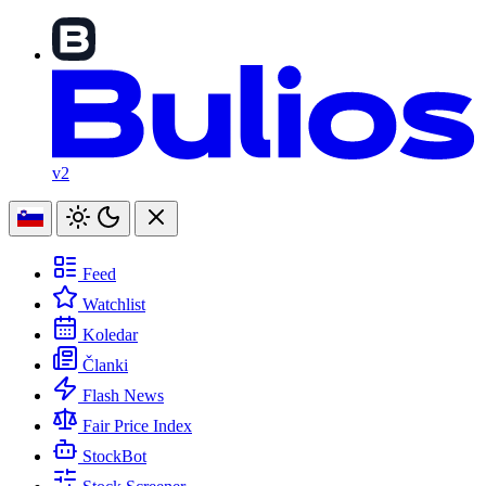
v2
Feed
Watchlist
Koledar
Članki
Flash News
Fair Price Index
StockBot