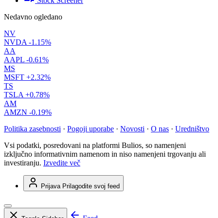
Stock Screener
Nedavno ogledano
NV
NVDA
-1.15%
AA
AAPL
-0.61%
MS
MSFT
+2.32%
TS
TSLA
+0.78%
AM
AMZN
-0.19%
Politika zasebnosti
·
Pogoji uporabe
·
Novosti
·
O nas
·
Uredništvo
Vsi podatki, posredovani na platformi Bulios, so namenjeni
izključno informativnim namenom in niso namenjeni trgovanju ali
investiranju.
Izvedite več
Prijava
Prilagodite svoj feed